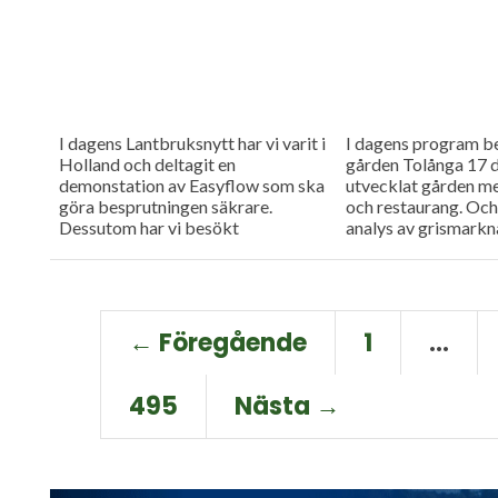
I dagens Lantbruksnytt har vi varit i
I dagens program be
Holland och deltagit en
gården Tolånga 17 
demonstation av Easyflow som ska
utvecklat gården m
göra besprutningen säkrare.
och restaurang. Och 
Dessutom har vi besökt
analys av grismarkn
grönsaksodlaren Per Modigs gård
och i världen.
där man utför...
← Föregående
1
…
495
Nästa →