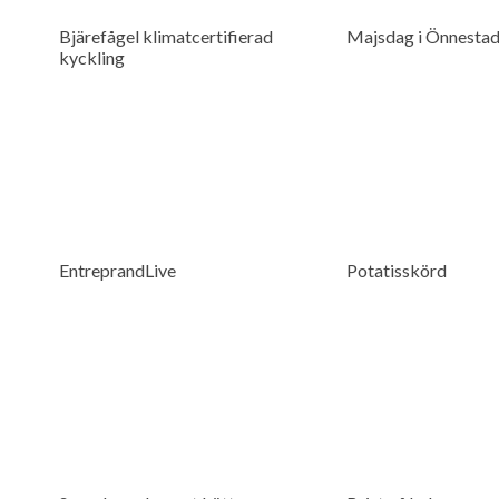
Bjärefågel klimatcertifierad
Majsdag i Önnesta
kyckling
EntreprandLive
Potatisskörd