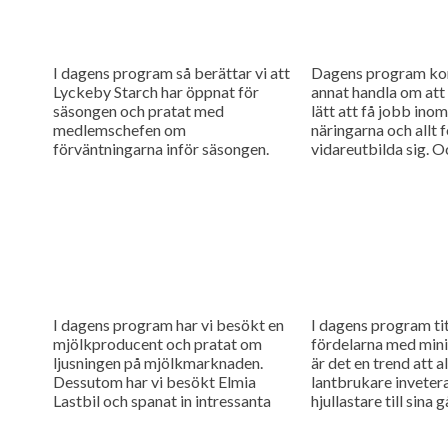
I dagens program så berättar vi att
Dagens program ko
Lyckeby Starch har öppnat för
annat handla om att 
säsongen och pratat med
lätt att få jobb ino
medlemschefen om
näringarna och allt f
förväntningarna inför säsongen.
vidareutbilda sig. Oc
Dessutom har vi varit i Danmark
och kollat in...
I dagens program har vi besökt en
I dagens program tit
mjölkproducent och pratat om
fördelarna med mini
ljusningen på mjölkmarknaden.
är det en trend att a
Dessutom har vi besökt Elmia
lantbrukare invetera
Lastbil och spanat in intressanta
hjullastare till sina g
maskinnyheter som passar
lantbruket.