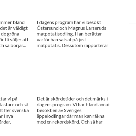
mmer bland
I dagens program har vi besökt
det är väldigt
Östersund och Magnus Larseruds
m de gröna
matpotatisodling. Han berättar
ör få väljer att
varför han satsat på just
h så börjar...
matpotatis. Dessutom rapporterar
vi om Arlas halvårsrapport.
tar vi på
Det är skördetider och det märks i
lastare och så
dagens program. Vi har bland annat
llt fler svenska
besökt en av Sveriges
r i nya
äppelodlingar där man kan räkna
årdar.
med en rekordskörd. Och så har
Anders Niléhn...