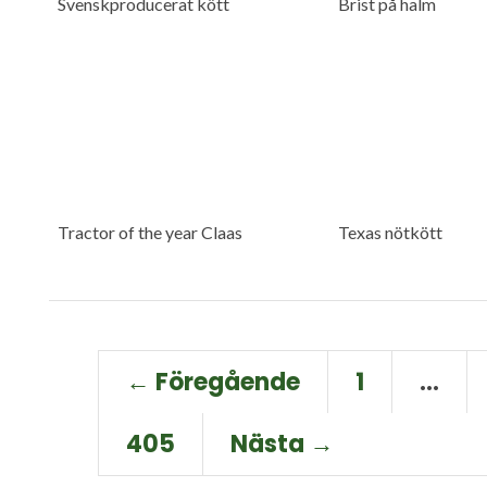
Svenskproducerat kött
Brist på halm
Tractor of the year Claas
Texas nötkött
← Föregående
1
…
405
Nästa →