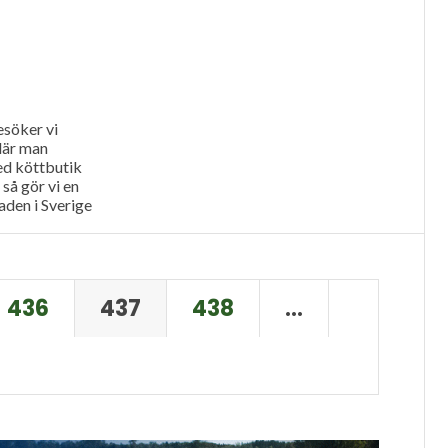
söker vi
där man
ed köttbutik
så gör vi en
aden i Sverige
436
437
438
…