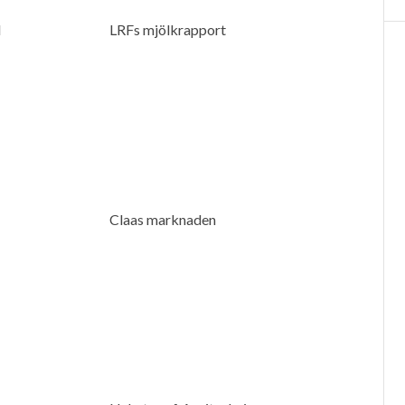
d
LRFs mjölkrapport
Claas marknaden