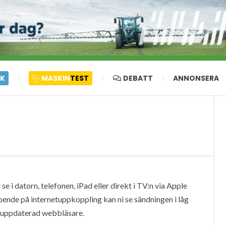
IK
MASKIN
TEST
DEBATT
ANNONSERA
e i datorn, telefonen, iPad eller direkt i TV:n via Apple
oende på internetuppkoppling kan ni se sändningen i låg
en uppdaterad webbläsare.