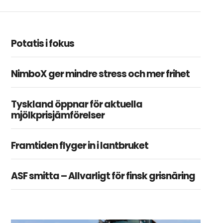
Potatis i fokus
NimboX ger mindre stress och mer frihet
Tyskland öppnar för aktuella
mjölkprisjämförelser
Framtiden flyger in i lantbruket
ASF smitta – Allvarligt för finsk grisnäring