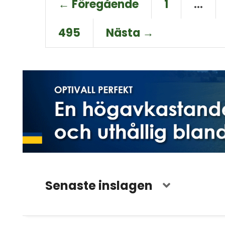
← Föregående
1
…
495
Nästa →
Senaste inslagen