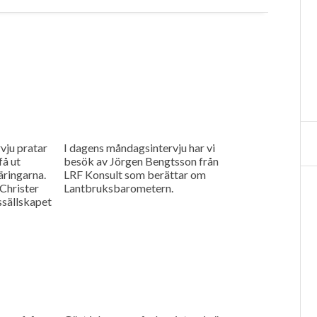
vju pratar
I dagens måndagsintervju har vi
få ut
besök av Jörgen Bengtsson från
äringarna.
LRF Konsult som berättar om
Christer
Lantbruksbarometern.
ssällskapet
sprojekt i
d