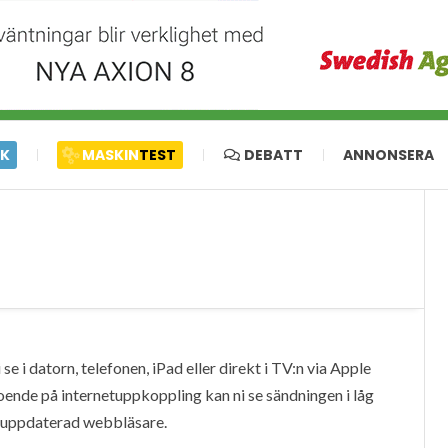
IK
MASKIN
TEST
DEBATT
ANNONSERA
e i datorn, telefonen, iPad eller direkt i TV:n via Apple
oende på internetuppkoppling kan ni se sändningen i låg
en uppdaterad webbläsare.