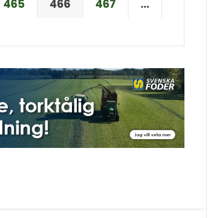
465
466
467
…