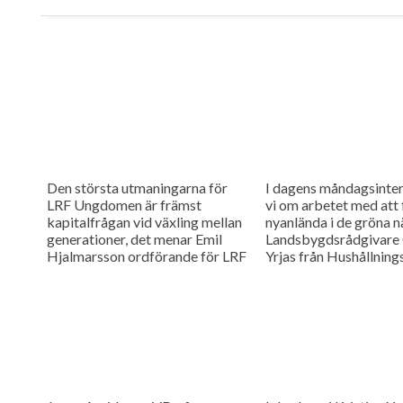
Den största utmaningarna för
I dagens måndagsinter
LRF Ungdomen är främst
vi om arbetet med att 
kapitalfrågan vid växling mellan
nyanlända i de gröna n
generationer, det menar Emil
Landsbygdsrådgivare 
Hjalmarsson ordförande för LRF
Yrjas från Hushållning
Ungdomen Skåne som är gäst i
berättar om matchning
vår måndagsintervju.
Skåne i samarbete me
Arbetsförmedlingen.