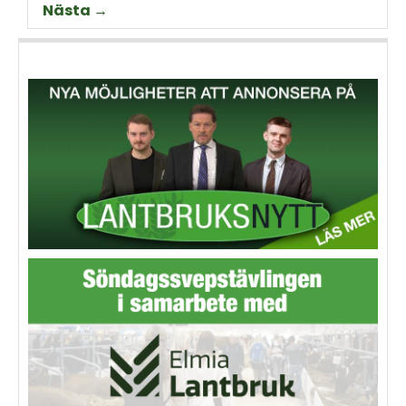
Nästa →
animalieproduktionen och
slakteribranchens
utmaningar framöver.