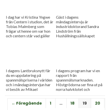
I dag har vi Kristina Yngwe
Gäst i dagens
från Centern i studion, det är
måndagsintervju är
Tobias Malmberg som
industridoktorand Sandra
frågar ut henne om var hon
Lindström från
och centern står vad gäller
Hushållningssällskapet
viktiga lantbruksfrågor, och
Skåne. Hon ger konkreta
så en rapport från
tips till lantbrukare som
spannmålsmarknaden där
sysslar med oljeväxter. Vi
priset på vete och majs går
har också en färsk rapport
upp.
från spannmålsmarknaden.
I dagens Lantbruksnytt får
I dagens program har vi en
du en uppdatering på
rapport från
spannmålspriserna i världen
spannmålsmarknaden.
och i måndagsintervjun har
Höstgrödorna ser fina ut på
vi besök av Mikael
norra halvklotet och
Jeppsson, spannmålschef på
vårbruket flyter på bra.
Lantmännen.
Gäst i vår måndagsintervju
← Föregående
1
…
18
19
20
är Torbjörn Lithell från HK
Scan som berättar om