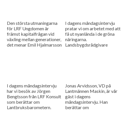
Den största utmaningarna
I dagens måndagsintervju
för LRF Ungdomen är
pratar vi om arbetet med att
främst kapitalfrågan vid
få ut nyanlända i de gröna
växling mellan generationer,
näringarna.
det menar Emil Hjalmarsson
Landsbygdsrådgivare
ordförande för LRF
Christer Yrjas från
Ungdomen Skåne som är
Hushållningssällskapet
gäst i vår måndagsintervju.
berättar om
matchningsprojekt i Skåne i
samarbete med
Arbetsförmedlingen.
I dagens måndagsintervju
Jonas Arvidsson, VD på
har vi besök av Jörgen
Lantmännen Maskin, är vår
Bengtsson från LRF Konsult
gäst i dagens
som berättar om
måndagsintervju. Han
Lantbruksbarometern.
berättar om
lantbruksmaskinbranschen
och alla de förändringar som
sker där.