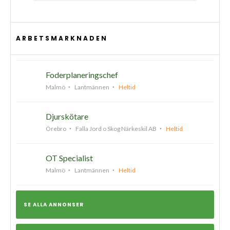
ARBETSMARKNADEN
Foderplaneringschef
Malmö
Lantmännen
Heltid
Djurskötare
Örebro
Falla Jord o Skog Närkeskil AB
Heltid
OT Specialist
Malmö
Lantmännen
Heltid
SE ALLA ANNONSER