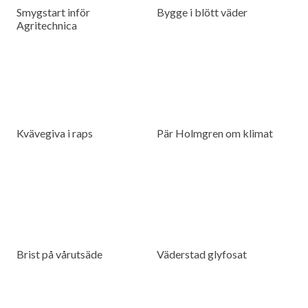
Smygstart inför
Bygge i blött väder
Agritechnica
Kvävegiva i raps
Pär Holmgren om klimat
Brist på vårutsäde
Väderstad glyfosat