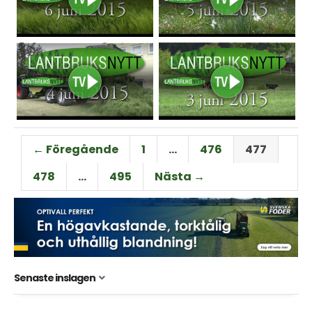
← Föregående
1
…
476
477
478
…
495
Nästa →
Senaste inslagen