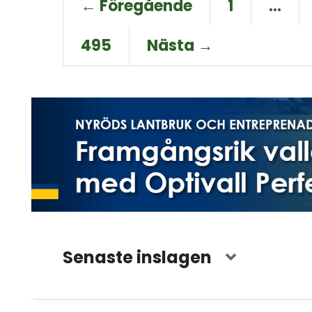
← Föregående
1
…
495
Nästa →
Senaste inslagen