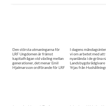
Den största utmaningarna för
I dagens måndagsinter
LRF Ungdomen är främst
vi om arbetet med att 
kapitalfrågan vid växling mellan
nyanlända i de gröna n
generationer, det menar Emil
Landsbygdsrådgivare 
Hjalmarsson ordförande för LRF
Yrjas från Hushållning
Ungdomen Skåne som är gäst i
berättar om matchning
vår måndagsintervju.
Skåne i samarbete me
Arbetsförmedlingen.