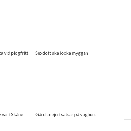
a vid plogfritt
Sexdoft ska locka myggan
kvar i Skåne
Gårdsmejeri satsar på yoghurt