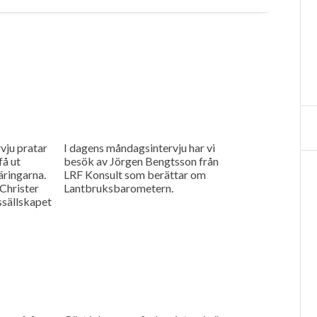
vju pratar
I dagens måndagsintervju har vi
få ut
besök av Jörgen Bengtsson från
äringarna.
LRF Konsult som berättar om
Christer
Lantbruksbarometern.
ssällskapet
sprojekt i
d