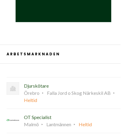
ARBETSMARKNADEN
Djurskötare
Örebro
Falla Jord o Skog Närkeskil AB
Heltid
OT Specialist
Malmö
Lantmännen
Heltid