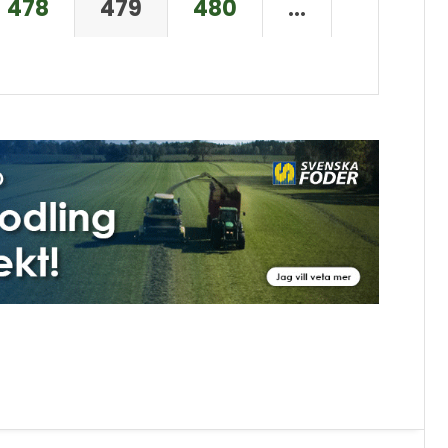
478
479
480
…