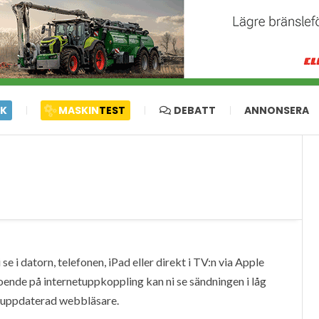
IK
MASKIN
TEST
DEBATT
ANNONSERA
e i datorn, telefonen, iPad eller direkt i TV:n via Apple
oende på internetuppkoppling kan ni se sändningen i låg
en uppdaterad webbläsare.