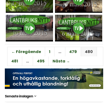
← Föregående
1
…
479
480
481
…
495
Nästa →
Senaste inslagen