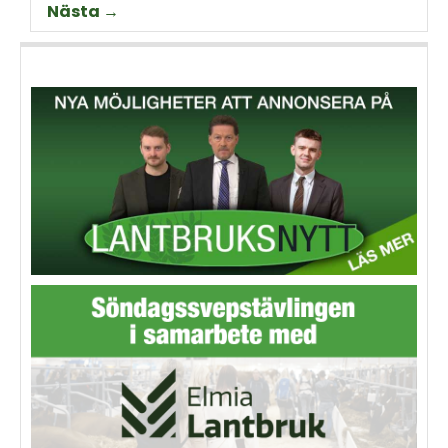
Nästa →
animalieproduktionen och
slakteribranchens
utmaningar framöver.