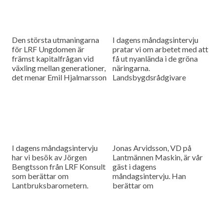
Den största utmaningarna
I dagens måndagsintervju
för LRF Ungdomen är
pratar vi om arbetet med att
främst kapitalfrågan vid
få ut nyanlända i de gröna
växling mellan generationer,
näringarna.
det menar Emil Hjalmarsson
Landsbygdsrådgivare
ordförande för LRF
Christer Yrjas från
Ungdomen Skåne som är
Hushållningssällskapet
gäst i vår måndagsintervju.
berättar om
matchningsprojekt i Skåne i
samarbete med
Arbetsförmedlingen.
I dagens måndagsintervju
Jonas Arvidsson, VD på
har vi besök av Jörgen
Lantmännen Maskin, är vår
Bengtsson från LRF Konsult
gäst i dagens
som berättar om
måndagsintervju. Han
Lantbruksbarometern.
berättar om
lantbruksmaskinbranschen
och alla de förändringar som
sker där.