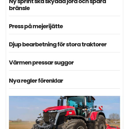
Ny sprint ska skydda jord och spara
bränsle
Press på mejerijätte
Djup bearbetning för stora traktorer
Värmen pressar suggor
Nya regler förenklar