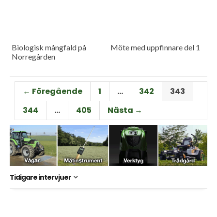
Biologisk mångfald på
Möte med uppfinnare del 1
Norregården
← Föregående
1
…
342
343
344
…
405
Nästa →
Tidigare intervjuer