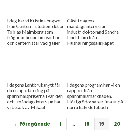
I dag har vi Kristina Yngwe
Gäst i dagens
från Centern i studion, det är
måndagsintervju är
Tobias Malmberg som
industridoktorand Sandra
frågar ut henne om var hon
Lindström från
och centern står vad gäller
Hushållningssällskapet
viktiga lantbruksfrågor, och
Skåne. Hon ger konkreta
så en rapport från
tips till lantbrukare som
spannmålsmarknaden där
sysslar med oljeväxter. Vi
priset på vete och majs går
har också en färsk rapport
upp.
från spannmålsmarknaden.
I dagens Lantbruksnytt får
I dagens program har vi en
du en uppdatering på
rapport från
spannmålspriserna i världen
spannmålsmarknaden.
och i måndagsintervjun har
Höstgrödorna ser fina ut på
vi besök av Mikael
norra halvklotet och
Jeppsson, spannmålschef på
vårbruket flyter på bra.
Lantmännen.
Gäst i vår måndagsintervju
← Föregående
1
…
18
19
20
är Torbjörn Lithell från HK
Scan som berättar om