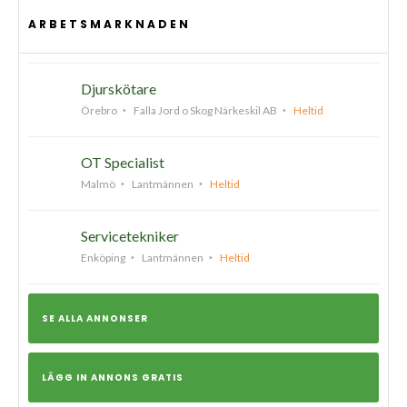
ARBETSMARKNADEN
Djurskötare
Örebro
Falla Jord o Skog Närkeskil AB
Heltid
OT Specialist
Malmö
Lantmännen
Heltid
Servicetekniker
Enköping
Lantmännen
Heltid
SE ALLA ANNONSER
LÄGG IN ANNONS GRATIS