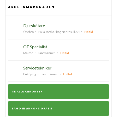
ARBETSMARKNADEN
Djurskötare
Örebro
Falla Jord o Skog Närkeskil AB
Heltid
OT Specialist
Malmö
Lantmännen
Heltid
Servicetekniker
Enköping
Lantmännen
Heltid
SE ALLA ANNONSER
LÄGG IN ANNONS GRATIS