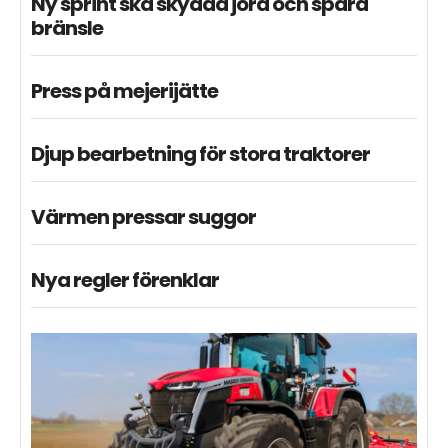
Ny sprint ska skydda jord och spara
bränsle
Press på mejerijätte
Djup bearbetning för stora traktorer
Värmen pressar suggor
Nya regler förenklar