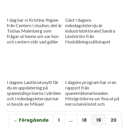
I dag har vi Kristina Yngwe
Gäst i dagens
från Centern i studion, det är
måndagsintervju är
Tobias Malmberg som
industridoktorand Sandra
frågar ut henne om var hon
Lindström från
och centern står vad gäller
Hushållningssällskapet
viktiga lantbruksfrågor, och
Skåne. Hon ger konkreta
så en rapport från
tips till lantbrukare som
spannmålsmarknaden där
sysslar med oljeväxter. Vi
priset på vete och majs går
har också en färsk rapport
upp.
från spannmålsmarknaden.
I dagens Lantbruksnytt får
I dagens program har vi en
du en uppdatering på
rapport från
spannmålspriserna i världen
spannmålsmarknaden.
och i måndagsintervjun har
Höstgrödorna ser fina ut på
vi besök av Mikael
norra halvklotet och
Jeppsson, spannmålschef på
vårbruket flyter på bra.
Lantmännen.
Gäst i vår måndagsintervju
← Föregående
1
…
18
19
20
är Torbjörn Lithell från HK
Scan som berättar om