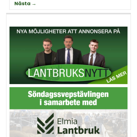
Nästa →
animalieproduktionen och
slakteribranchens
utmaningar framöver.