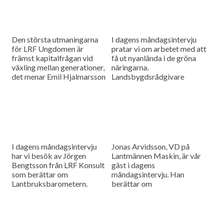
Den största utmaningarna
I dagens måndagsintervju
för LRF Ungdomen är
pratar vi om arbetet med att
främst kapitalfrågan vid
få ut nyanlända i de gröna
växling mellan generationer,
näringarna.
det menar Emil Hjalmarsson
Landsbygdsrådgivare
ordförande för LRF
Christer Yrjas från
Ungdomen Skåne som är
Hushållningssällskapet
gäst i vår måndagsintervju.
berättar om
matchningsprojekt i Skåne i
samarbete med
Arbetsförmedlingen.
I dagens måndagsintervju
Jonas Arvidsson, VD på
har vi besök av Jörgen
Lantmännen Maskin, är vår
Bengtsson från LRF Konsult
gäst i dagens
som berättar om
måndagsintervju. Han
Lantbruksbarometern.
berättar om
lantbruksmaskinbranschen
och alla de förändringar som
sker där.