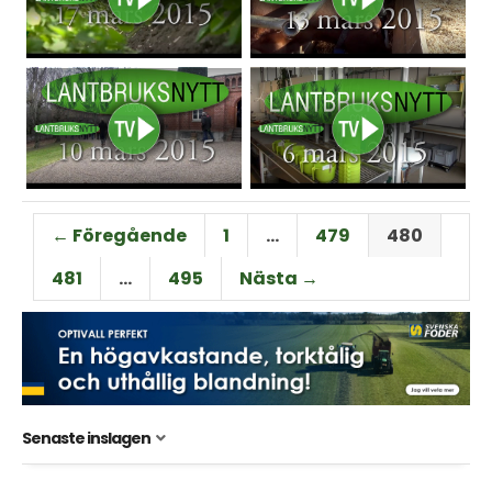
← Föregående
1
…
479
480
481
…
495
Nästa →
Senaste inslagen