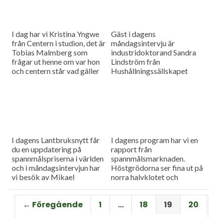
I dag har vi Kristina Yngwe
Gäst i dagens
från Centern i studion, det är
måndagsintervju är
Tobias Malmberg som
industridoktorand Sandra
frågar ut henne om var hon
Lindström från
och centern står vad gäller
Hushållningssällskapet
viktiga lantbruksfrågor, och
Skåne. Hon ger konkreta
så en rapport från
tips till lantbrukare som
spannmålsmarknaden där
sysslar med oljeväxter. Vi
priset på vete och majs går
har också en färsk rapport
upp.
från spannmålsmarknaden.
I dagens Lantbruksnytt får
I dagens program har vi en
du en uppdatering på
rapport från
spannmålspriserna i världen
spannmålsmarknaden.
och i måndagsintervjun har
Höstgrödorna ser fina ut på
vi besök av Mikael
norra halvklotet och
Jeppsson, spannmålschef på
vårbruket flyter på bra.
Lantmännen.
Gäst i vår måndagsintervju
← Föregående
1
…
18
19
20
är Torbjörn Lithell från HK
Scan som berättar om