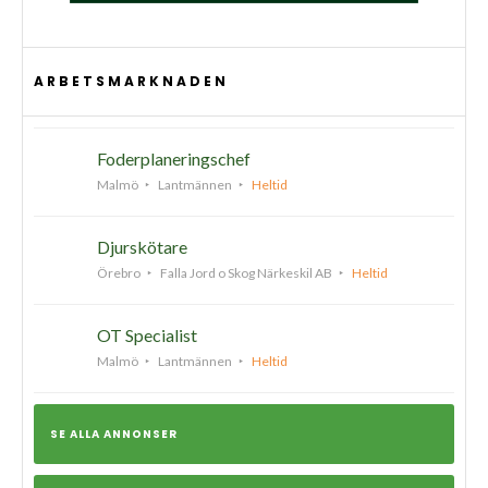
ARBETSMARKNADEN
Foderplaneringschef
Malmö
Lantmännen
Heltid
Djurskötare
Örebro
Falla Jord o Skog Närkeskil AB
Heltid
OT Specialist
Malmö
Lantmännen
Heltid
SE ALLA ANNONSER