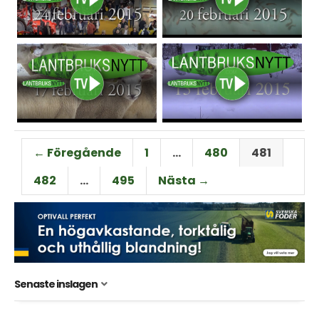
← Föregående
1
…
480
481
482
…
495
Nästa →
Senaste inslagen