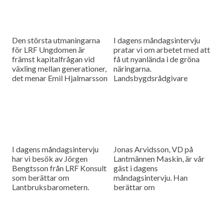
Den största utmaningarna
I dagens måndagsintervju
för LRF Ungdomen är
pratar vi om arbetet med att
främst kapitalfrågan vid
få ut nyanlända i de gröna
växling mellan generationer,
näringarna.
det menar Emil Hjalmarsson
Landsbygdsrådgivare
ordförande för LRF
Christer Yrjas från
Ungdomen Skåne som är
Hushållningssällskapet
gäst i vår måndagsintervju.
berättar om
matchningsprojekt i Skåne i
samarbete med
Arbetsförmedlingen.
I dagens måndagsintervju
Jonas Arvidsson, VD på
har vi besök av Jörgen
Lantmännen Maskin, är vår
Bengtsson från LRF Konsult
gäst i dagens
som berättar om
måndagsintervju. Han
Lantbruksbarometern.
berättar om
lantbruksmaskinbranschen
och alla de förändringar som
sker där.