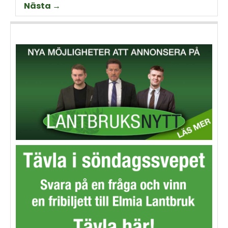
Nästa →
animalieproduktionen och
slakteribranchens
utmaningar framöver.