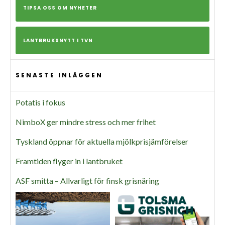
TIPSA OSS OM NYHETER
LANTBRUKSNYTT I TVN
SENASTE INLÄGGEN
Potatis i fokus
NimboX ger mindre stress och mer frihet
Tyskland öppnar för aktuella mjölkprisjämförelser
Framtiden flyger in i lantbruket
ASF smitta – Allvarligt för finsk grisnäring