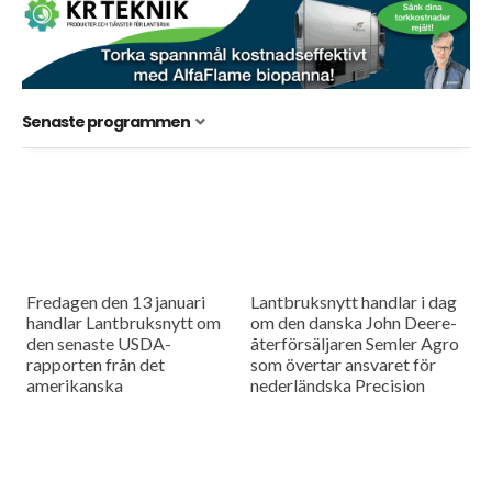
Senaste programmen
Fredagen den 13 januari
Lantbruksnytt handlar i dag
handlar Lantbruksnytt om
om den danska John Deere-
den senaste USDA-
återförsäljaren Semler Agro
rapporten från det
som övertar ansvaret för
amerikanska
nederländska Precision
jordbruksministeriet och så
Makers i hela Skandinavien
förklarar ICA varför endast
och så är det högsäsong för
67 procent av deras hårdost
tulpaner och antalet...
har svensk mjölkråvara.