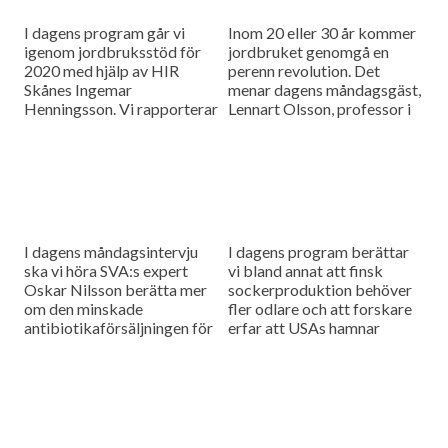
I dagens program går vi
Inom 20 eller 30 år kommer
igenom jordbruksstöd för
jordbruket genomgå en
2020 med hjälp av HIR
perenn revolution. Det
Skånes Ingemar
menar dagens måndagsgäst,
Henningsson. Vi rapporterar
Lennart Olsson, professor i
också från
hållbarhetsvetenskap vid
spannmålsmarknaden.
Lunds universitet.
I dagens måndagsintervju
I dagens program berättar
ska vi höra SVA:s expert
vi bland annat att finsk
Oskar Nilsson berätta mer
sockerproduktion behöver
om den minskade
fler odlare och att forskare
antibiotikaförsäljningen för
erfar att USAs hamnar
djuranvändning i EU.
bombarderas med afrikansk
svinpest.