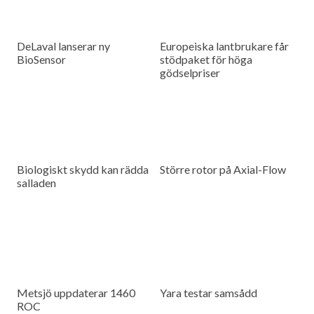
DeLaval lanserar ny
Europeiska lantbrukare får
BioSensor
stödpaket för höga
gödselpriser
Biologiskt skydd kan rädda
Större rotor på Axial-Flow
salladen
Metsjö uppdaterar 1460
Yara testar samsådd
ROC