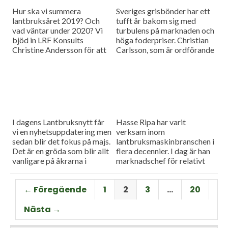
Hur ska vi summera
Sveriges grisbönder har ett
lantbruksåret 2019? Och
tufft år bakom sig med
vad väntar under 2020? Vi
turbulens på marknaden och
bjöd in LRF Konsults
höga foderpriser. Christian
Christine Andersson för att
Carlsson, som är ordförande
reda ut några av
för Skånes och Blekinges
frågetecknen i dagens
grisproducenter, vågar ändå
måndagsintervju
se positivt på det
kommande året. Hör mer i
dagens måndagsintervju.
I dagens Lantbruksnytt får
Hasse Ripa har varit
vi en nyhetsuppdatering men
verksam inom
sedan blir det fokus på majs.
lantbruksmaskinbranschen i
Det är en gröda som blir allt
flera decennier. I dag är han
vanligare på åkrarna i
marknadschef för relativt
framför allt Sydsverige. En
nystartade Swedish Agro
som vet allt om majsens
Machinery med
← Föregående
1
2
3
…
20
fördelar, men också om
huvudagenturen Claas. Hur
majsens utmaningar, är Hans
går det för Swedish Agro
Nästa →
Thorell som började odla
Machinery?
grödan redan på 70-talet.