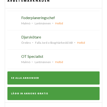
ARBETSMARKNADEN
Foderplaneringschef
Malmö
Lantmännen
Heltid
Djurskötare
Örebro
Falla Jord o Skog Närkeskil AB
Heltid
OT Specialist
Malmö
Lantmännen
Heltid
SE ALLA ANNONSER
LÄGG IN ANNONS GRATIS