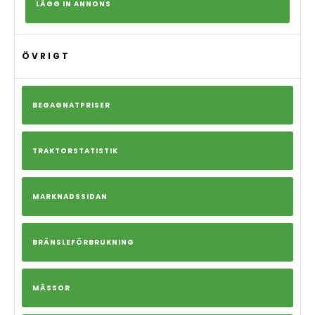
LÄGG IN ANNONS
ÖVRIGT
BEGAGNATPRISER
TRAKTORSTATISTIK
MARKNADSSIDAN
BRÄNSLEFÖRBRUKNING
MÄSSOR