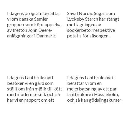
I dagens program berättar
Såväl Nordic Sugar som
vi om danska Semler
Lyckeby Starch har stängt
gruppen som köpt upp elva
mottagningen av
av tretton John Deere-
sockerbetor respektive
anläggningar i Danmark.
potatis för säsongen.
Dessutom besöker vi det
Lantbruksnytt besöker de
gamla
båda företagen för att
Naturbruksgymnasiet
sammanfatta kampanjerna
Plönninge där Swedish Agro
och rapportera om
Machinery...
situationen inför nästa...
I dagens Lantbruksnytt
I dagens Lantbruksnytt
besöker vi en gård som
berättar vi om en
ställt om från mjölk till kött
mejerisatsning av ett par
med modern teknik och så
lantbrukare i Hässleholm,
har vi en rapport om ett
och så kan gödslingskurser
ökande problem med
uppdatera kunskapen för
stjälkbakterios i...
fosfor och kalium.