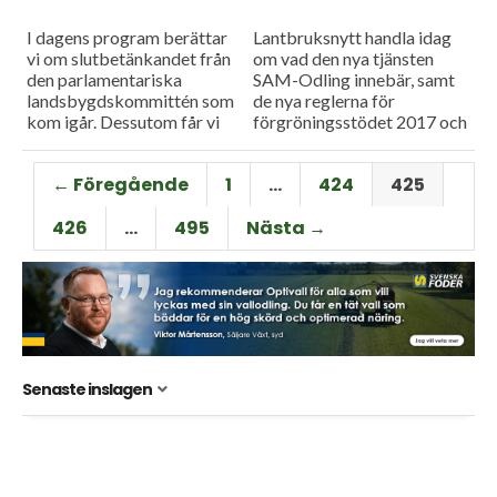
I dagens program berättar
Lantbruksnytt handla idag
vi om slutbetänkandet från
om vad den nya tjänsten
den parlamentariska
SAM-Odling innebär, samt
landsbygdskommittén som
de nya reglerna för
kom igår. Dessutom får vi
förgröningsstödet 2017 och
tips om hur man gör en
så kan vi också berätta om
exitplan för sitt
hur det blir enklare med
← Föregående
1
…
424
425
lantbruksföretag. Det är
precisionsodling.
minst...
426
…
495
Nästa →
Senaste inslagen