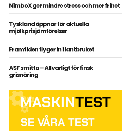
NimboX ger mindre stress och mer frihet
Tyskland öppnar för aktuella
mjölkprisjämförelser
Framtiden flyger in i lantbruket
ASF smitta – Allvarligt för finsk
grisnäring