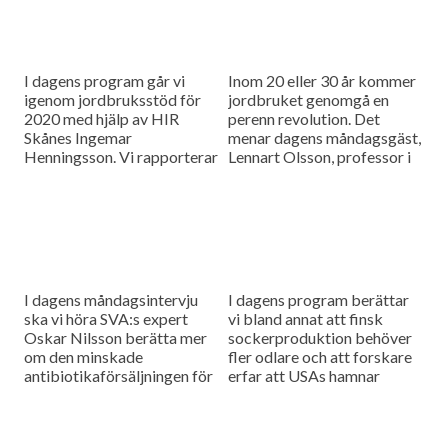
I dagens program går vi
Inom 20 eller 30 år kommer
igenom jordbruksstöd för
jordbruket genomgå en
2020 med hjälp av HIR
perenn revolution. Det
Skånes Ingemar
menar dagens måndagsgäst,
Henningsson. Vi rapporterar
Lennart Olsson, professor i
också från
hållbarhetsvetenskap vid
spannmålsmarknaden.
Lunds universitet.
I dagens måndagsintervju
I dagens program berättar
ska vi höra SVA:s expert
vi bland annat att finsk
Oskar Nilsson berätta mer
sockerproduktion behöver
om den minskade
fler odlare och att forskare
antibiotikaförsäljningen för
erfar att USAs hamnar
djuranvändning i EU.
bombarderas med afrikansk
svinpest.