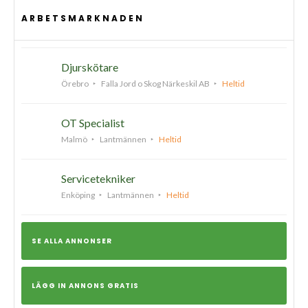
ARBETSMARKNADEN
Djurskötare
Örebro
Falla Jord o Skog Närkeskil AB
Heltid
OT Specialist
Malmö
Lantmännen
Heltid
Servicetekniker
Enköping
Lantmännen
Heltid
SE ALLA ANNONSER
LÄGG IN ANNONS GRATIS