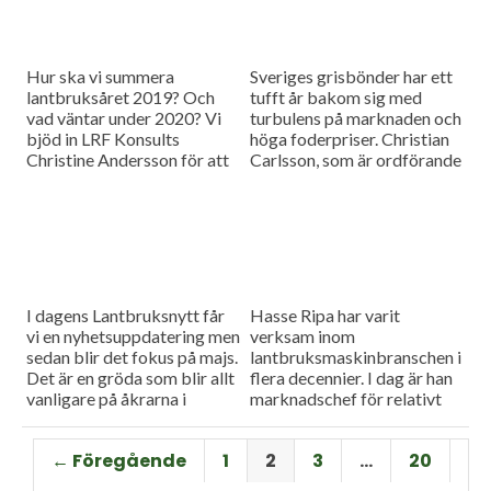
Hur ska vi summera
Sveriges grisbönder har ett
lantbruksåret 2019? Och
tufft år bakom sig med
vad väntar under 2020? Vi
turbulens på marknaden och
bjöd in LRF Konsults
höga foderpriser. Christian
Christine Andersson för att
Carlsson, som är ordförande
reda ut några av
för Skånes och Blekinges
frågetecknen i dagens
grisproducenter, vågar ändå
måndagsintervju
se positivt på det
kommande året. Hör mer i
dagens måndagsintervju.
I dagens Lantbruksnytt får
Hasse Ripa har varit
vi en nyhetsuppdatering men
verksam inom
sedan blir det fokus på majs.
lantbruksmaskinbranschen i
Det är en gröda som blir allt
flera decennier. I dag är han
vanligare på åkrarna i
marknadschef för relativt
framför allt Sydsverige. En
nystartade Swedish Agro
som vet allt om majsens
Machinery med
← Föregående
1
2
3
…
20
fördelar, men också om
huvudagenturen Claas. Hur
majsens utmaningar, är Hans
går det för Swedish Agro