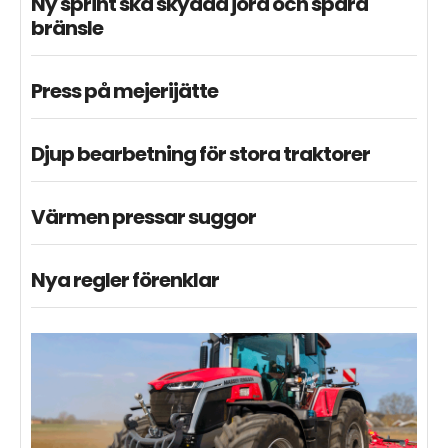
Ny sprint ska skydda jord och spara
bränsle
Press på mejerijätte
Djup bearbetning för stora traktorer
Värmen pressar suggor
Nya regler förenklar