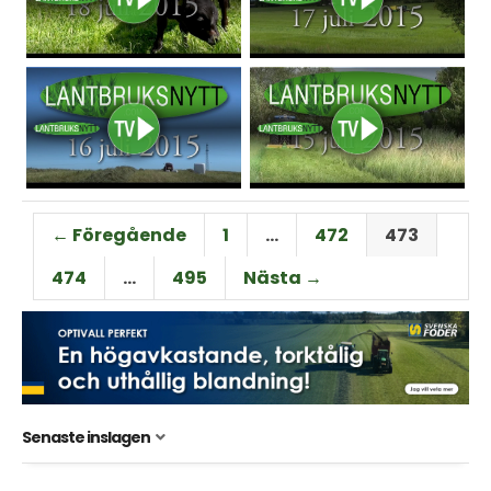
← Föregående
1
…
472
473
474
…
495
Nästa →
Senaste inslagen