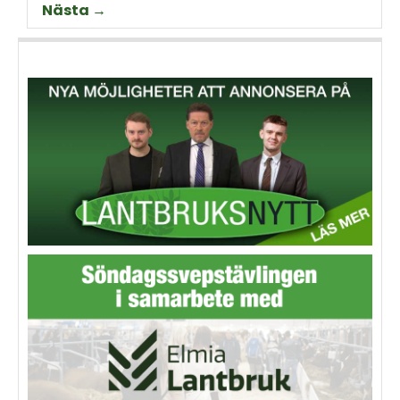
Nästa →
Thorell som började odla
Machinery?
grödan redan på 70-talet.