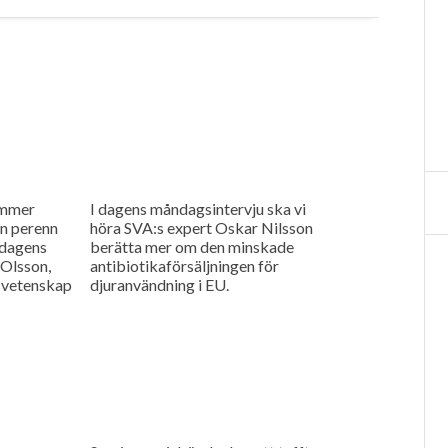
ommer
I dagens måndagsintervju ska vi
n perenn
höra SVA:s expert Oskar Nilsson
 dagens
berätta mer om den minskade
 Olsson,
antibiotikaförsäljningen för
tsvetenskap
djuranvändning i EU.