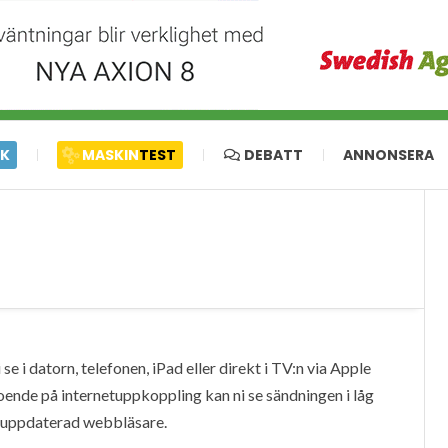
IK
MASKIN
TEST
DEBATT
ANNONSERA
e i datorn, telefonen, iPad eller direkt i TV:n via Apple
oende på internetuppkoppling kan ni se sändningen i låg
en uppdaterad webbläsare.