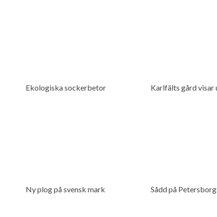
Ekologiska sockerbetor
Karlfälts gård visar
Ny plog på svensk mark
Sådd på Petersborg