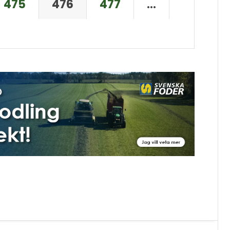
475
476
477
…