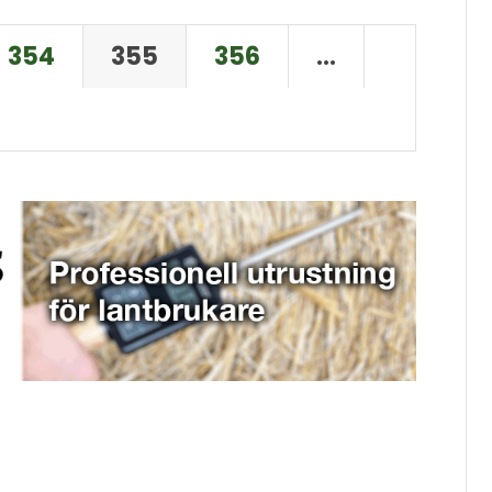
354
355
356
…