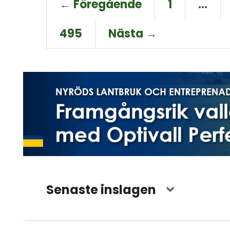
← Föregående
1
…
495
Nästa →
Senaste inslagen