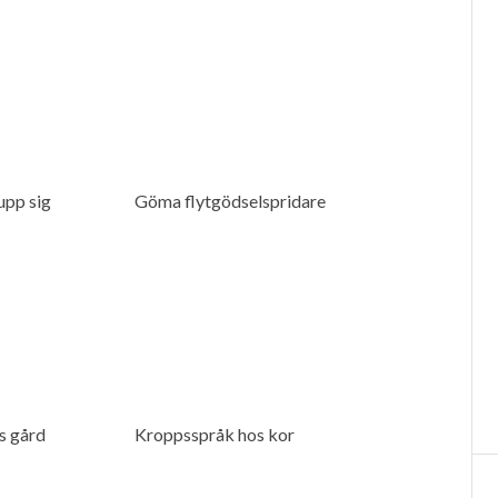
 upp sig
Göma flytgödselspridare
s gård
Kroppsspråk hos kor