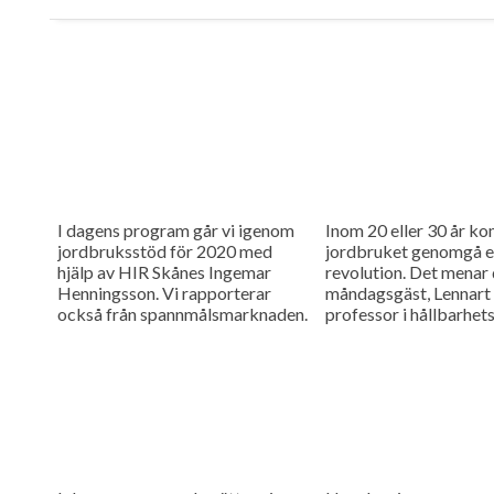
I dagens program går vi igenom
Inom 20 eller 30 år k
jordbruksstöd för 2020 med
jordbruket genomgå e
hjälp av HIR Skånes Ingemar
revolution. Det menar
Henningsson. Vi rapporterar
måndagsgäst, Lennart
också från spannmålsmarknaden.
professor i hållbarhe
vid Lunds universitet.