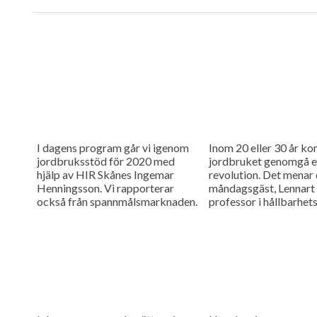
I dagens program går vi igenom
Inom 20 eller 30 år k
jordbruksstöd för 2020 med
jordbruket genomgå e
hjälp av HIR Skånes Ingemar
revolution. Det menar
Henningsson. Vi rapporterar
måndagsgäst, Lennart
också från spannmålsmarknaden.
professor i hållbarhe
vid Lunds universitet.