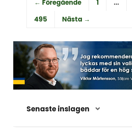
← Föregående
1
…
495
Nästa →
Senaste inslagen