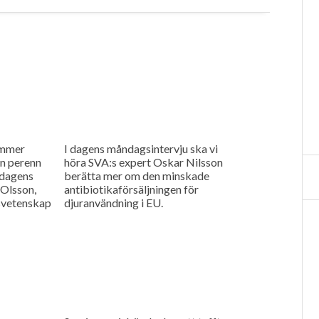
ommer
I dagens måndagsintervju ska vi
n perenn
höra SVA:s expert Oskar Nilsson
 dagens
berätta mer om den minskade
 Olsson,
antibiotikaförsäljningen för
tsvetenskap
djuranvändning i EU.