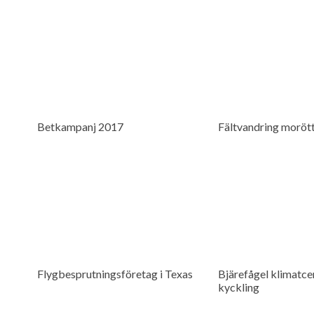
Betkampanj 2017
Fältvandring moröt
Flygbesprutningsföretag i Texas
Bjärefågel klimatcer
kyckling