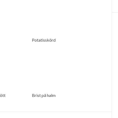
Potatisskörd
̈tt
Brist på halm