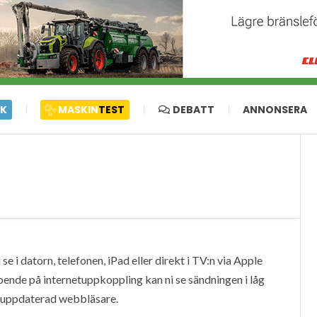
IK
MASKIN
TEST
DEBATT
ANNONSERA
e i datorn, telefonen, iPad eller direkt i TV:n via Apple
oende på internetuppkoppling kan ni se sändningen i låg
en uppdaterad webbläsare.