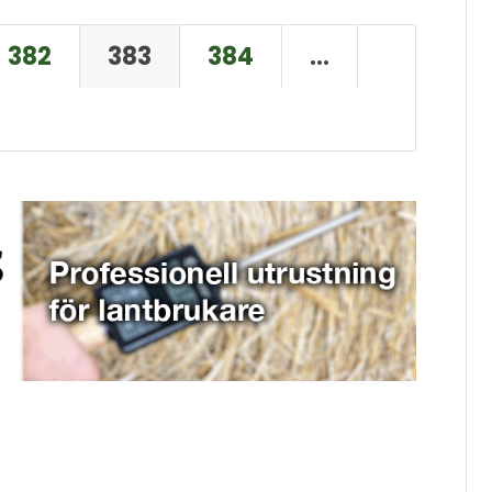
382
383
384
…