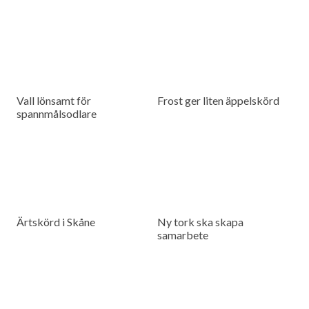
Vall lönsamt för
Frost ger liten äppelskörd
spannmålsodlare
Ärtskörd i Skåne
Ny tork ska skapa
samarbete