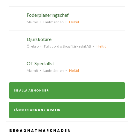
Foderplaneringschef
Malmö
Lantmännen
Heltid
Djurskötare
Örebro
Falla Jord o Skog Närkeskil AB
Heltid
OT Specialist
Malmö
Lantmännen
Heltid
SE ALLA ANNONSER
LÄGG IN ANNONS GRATIS
BEGAGNATMARKNADEN