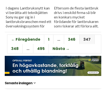
I dagens Lantbruksnytt kan
Eftersom de flesta lantbruk
vi berätta att teknikjätten
drivs i enskild firma så blir
Sony nu ger sig in i
en konkurs mycket
lantbruksbranschen med ett
förödande för lantbrukaren
övervakningssystem för
som riskerar att förlora allt.
suggor. Ett system som ska
I dagens program besöker vi
förbättra suggornas hälsa
Ackordcentralen som menar
← Föregående
1
…
346
347
och spara både...
att...
348
…
495
Nästa →
Senaste inslagen