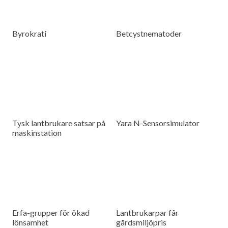
Byrokrati
Betcystnematoder
Tysk lantbrukare satsar på
Yara N-Sensorsimulator
maskinstation
Erfa-grupper för ökad
Lantbrukarpar får
lönsamhet
gårdsmiljöpris