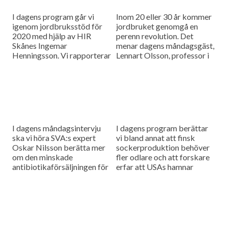
I dagens program går vi
Inom 20 eller 30 år kommer
igenom jordbruksstöd för
jordbruket genomgå en
2020 med hjälp av HIR
perenn revolution. Det
Skånes Ingemar
menar dagens måndagsgäst,
Henningsson. Vi rapporterar
Lennart Olsson, professor i
också från
hållbarhetsvetenskap vid
spannmålsmarknaden.
Lunds universitet.
I dagens måndagsintervju
I dagens program berättar
ska vi höra SVA:s expert
vi bland annat att finsk
Oskar Nilsson berätta mer
sockerproduktion behöver
om den minskade
fler odlare och att forskare
antibiotikaförsäljningen för
erfar att USAs hamnar
djuranvändning i EU.
bombarderas med afrikansk
svinpest.