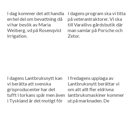
I dag kommer det att handla
I dagens program ska vi titta
en hel del om bevattning då
på veterantraktorer. Vi ska
vi har besök av Maria
till Varalövs gårdsbutik där
Weiberg, vd på Rosenqvist
man samlar på Porsche och
Irrigation.
Zetor.
I dagens Lantbruksnytt kan
I fredagens upplaga av
vi berätta att svenska
Lantbruksnytt berättar vi
grisproducenter har det
om att allt fler eldrivna
tufft i torkans spår men även
lantbruksmaskiner kommer
i Tyskland är det motigt för
ut på marknaden. De
grisbönderna. Vi ska också
minskar förbrukningen av
bege oss till...
fossil energi jämfört med
dieseltraktorer. Vi har tittat
lite...