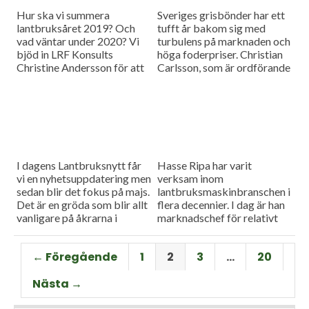
Hur ska vi summera
Sveriges grisbönder har ett
lantbruksåret 2019? Och
tufft år bakom sig med
vad väntar under 2020? Vi
turbulens på marknaden och
bjöd in LRF Konsults
höga foderpriser. Christian
Christine Andersson för att
Carlsson, som är ordförande
reda ut några av
för Skånes och Blekinges
frågetecknen i dagens
grisproducenter, vågar ändå
måndagsintervju
se positivt på det
kommande året. Hör mer i
dagens måndagsintervju.
I dagens Lantbruksnytt får
Hasse Ripa har varit
vi en nyhetsuppdatering men
verksam inom
sedan blir det fokus på majs.
lantbruksmaskinbranschen i
Det är en gröda som blir allt
flera decennier. I dag är han
vanligare på åkrarna i
marknadschef för relativt
framför allt Sydsverige. En
nystartade Swedish Agro
som vet allt om majsens
Machinery med
← Föregående
1
2
3
…
20
fördelar, men också om
huvudagenturen Claas. Hur
majsens utmaningar, är Hans
går det för Swedish Agro
Nästa →
Thorell som började odla
Machinery?
grödan redan på 70-talet.