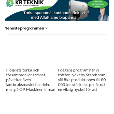
Senaste programmen
Fjolårets torka och
I dagens program har vi
försämrade lönsamhet
träffat Lyckeby Starch som
påverkar även
vill öka produktionen till 80
lantbruksmaskinhandeln,
000 ton stärkelse per år och
men på OP Maskiner är man
en viktig nyckel för att
trots allt försiktigt
lyckas är utökad areal. I...
optimistiska. Och så är vi
med på Jordbrukardagarna i
Östra Ljungby i Skåne.