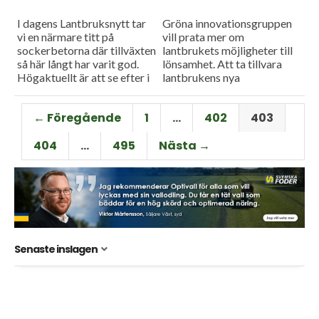
I dagens Lantbruksnytt tar
Gröna innovationsgruppen
vi en närmare titt på
vill prata mer om
sockerbetorna där tillväxten
lantbrukets möjligheter till
så här långt har varit god.
lönsamhet. Att ta tillvara
Högaktuellt är att se efter i
lantbrukens nya
fälten efter rost. Det blir
affärsmöjligheter är
också...
gruppens mål.
← Föregående
1
…
402
403
Spannmålspriserna ligger
stilla efter ett rejält fall förra
404
…
495
Nästa →
veckan. Vi har...
Senaste inslagen