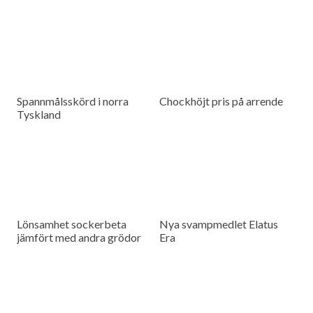
Spannmålsskörd i norra
Chockhöjt pris på arrende
Tyskland
Lönsamhet sockerbeta
Nya svampmedlet Elatus
jämfört med andra grödor
Era