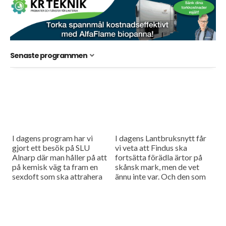
Senaste programmen
I dagens program har vi
I dagens Lantbruksnytt får
gjort ett besök på SLU
vi veta att Findus ska
Alnarp där man håller på att
fortsätta förädla ärtor på
på kemisk väg ta fram en
skånsk mark, men de vet
sexdoft som ska attrahera
ännu inte var. Och den som
skidgallmyggan. Vi
börjar känna sig stressad
fortsätter även...
över att...