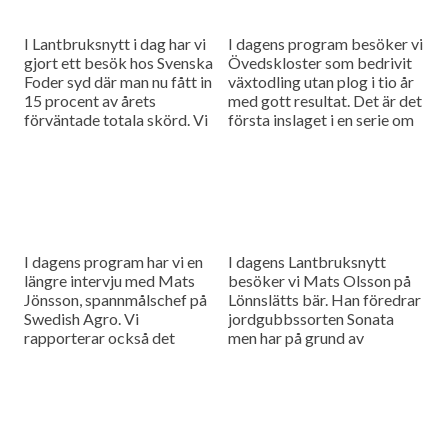
I Lantbruksnytt i dag har vi
I dagens program besöker vi
gjort ett besök hos Svenska
Övedskloster som bedrivit
Foder syd där man nu fått in
växtodling utan plog i tio år
15 procent av årets
med gott resultat. Det är det
förväntade totala skörd. Vi
första inslaget i en serie om
har även träffat en...
reducerad jordbearbetning.
Och så...
I dagens program har vi en
I dagens Lantbruksnytt
längre intervju med Mats
besöker vi Mats Olsson på
Jönsson, spannmålschef på
Lönnslätts bär. Han föredrar
Swedish Agro. Vi
jordgubbssorten Sonata
rapporterar också det
men har på grund av
senaste om
efterfrågan främst odlat
spannmålspriserna.
Rumba och Malwina. Det,
och det för jordgubbar...