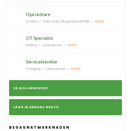
Djurskötare
Örebro
Falla Jord o Skog Närkeskil AB
Heltid
OT Specialist
Malmö
Lantmännen
Heltid
Servicetekniker
Enköping
Lantmännen
Heltid
SE ALLA ANNONSER
LÄGG IN ANNONS GRATIS
BEGAGNATMARKNADEN