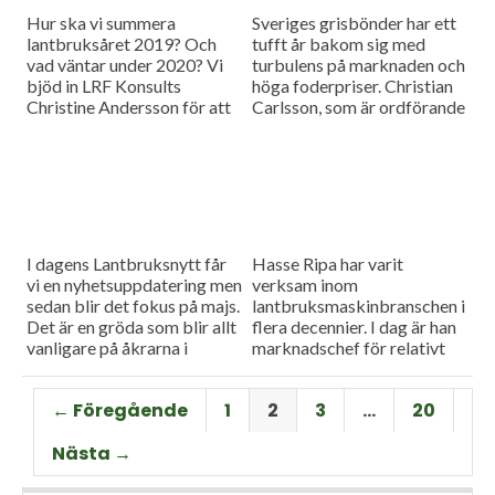
Hur ska vi summera
Sveriges grisbönder har ett
lantbruksåret 2019? Och
tufft år bakom sig med
vad väntar under 2020? Vi
turbulens på marknaden och
bjöd in LRF Konsults
höga foderpriser. Christian
Christine Andersson för att
Carlsson, som är ordförande
reda ut några av
för Skånes och Blekinges
frågetecknen i dagens
grisproducenter, vågar ändå
måndagsintervju
se positivt på det
kommande året. Hör mer i
dagens måndagsintervju.
I dagens Lantbruksnytt får
Hasse Ripa har varit
vi en nyhetsuppdatering men
verksam inom
sedan blir det fokus på majs.
lantbruksmaskinbranschen i
Det är en gröda som blir allt
flera decennier. I dag är han
vanligare på åkrarna i
marknadschef för relativt
framför allt Sydsverige. En
nystartade Swedish Agro
som vet allt om majsens
Machinery med
← Föregående
1
2
3
…
20
fördelar, men också om
huvudagenturen Claas. Hur
majsens utmaningar, är Hans
går det för Swedish Agro
Nästa →
Thorell som började odla
Machinery?
grödan redan på 70-talet.