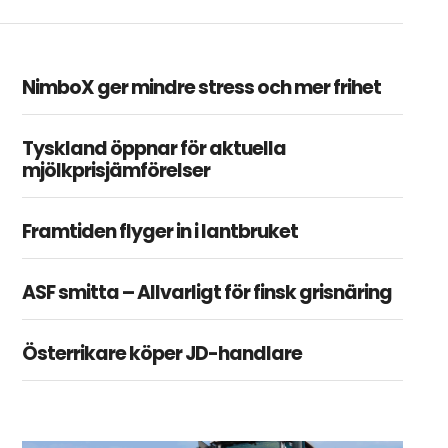
NimboX ger mindre stress och mer frihet
Tyskland öppnar för aktuella
mjölkprisjämförelser
Framtiden flyger in i lantbruket
ASF smitta – Allvarligt för finsk grisnäring
Österrikare köper JD-handlare