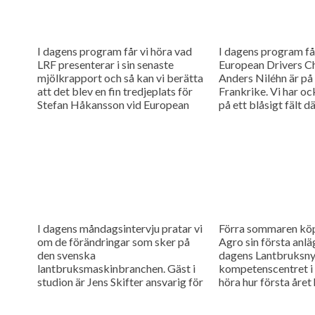
I dagens program får vi höra vad
I dagens program får
LRF presenterar i sin senaste
European Drivers C
mjölkrapport och så kan vi berätta
Anders Niléhn är på 
att det blev en fin tredjeplats för
Frankrike. Vi har oc
Stefan Håkansson vid European
på ett blåsigt fält 
Drivers...
och...
I dagens måndagsintervju pratar vi
Förra sommaren kö
om de förändringar som sker på
Agro sin första anlä
den svenska
dagens Lantbruksnyt
lantbruksmaskinbranchen. Gäst i
kompetenscentret i 
studion är Jens Skifter ansvarig för
höra hur första året 
maskinverksamheten på Danish
även besökt en...
Agro.