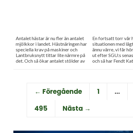
Antalet hästar är nu fler än antalet
En fortsatt torr vår 
mjölkkor i landet. Hästnäringen har
situationen med låg
speciella krav på maskiner och
ännu värre, vi får hö
Lantbruksnytt tittar lite närmre på
ut efter SGU:s sena
det. Och så ökar antalet stölder av
och så har Fendt Kat
växtskyddsmedel...
entré...
← Föregående
1
…
495
Nästa →