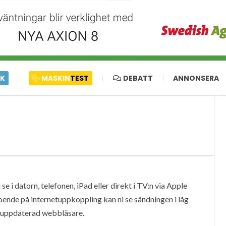
IK
MASKIN
TEST
DEBATT
ANNONSERA
e i datorn, telefonen, iPad eller direkt i TV:n via Apple
oende på internetuppkoppling kan ni se sändningen i låg
en uppdaterad webbläsare.