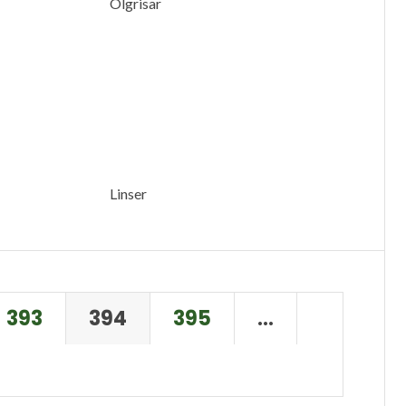
Ölgrisar
Linser
393
394
395
…