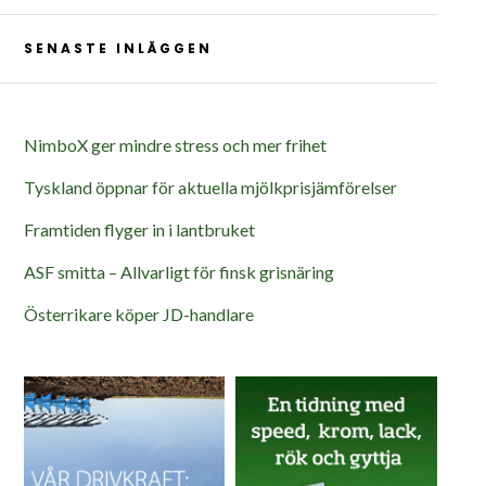
SENASTE INLÄGGEN
NimboX ger mindre stress och mer frihet
Tyskland öppnar för aktuella mjölkprisjämförelser
Framtiden flyger in i lantbruket
ASF smitta – Allvarligt för finsk grisnäring
Österrikare köper JD-handlare