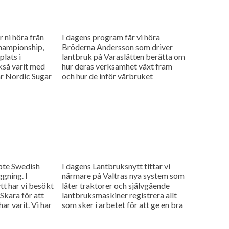
 ni höra från
I dagens program får vi höra
hampionship,
Bröderna Andersson som driver
plats i
lantbruk på Varaslätten berätta om
kså varit med
hur deras verksamhet växt fram
där Nordic Sugar
och hur de inför vårbruket
investerade i fyra nya Claas-
traktorer....
pte Swedish
I dagens Lantbruksnytt tittar vi
ggning. I
närmare på Valtras nya system som
t har vi besökt
låter traktorer och självgående
Skara för att
lantbruksmaskiner registrera allt
har varit. Vi har
som sker i arbetet för att ge en bra
grund för uppföljning...