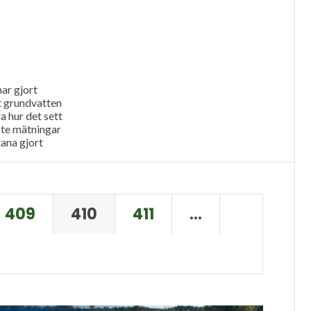
har gjort
t grundvatten
ra hur det sett
ste mätningar
ana gjort
409
410
411
…