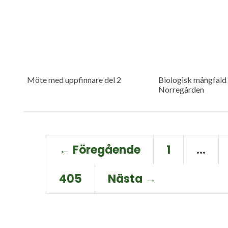
Möte med uppfinnare del 2
Biologisk mångfald 
Norregården
← Föregående
1
…
405
Nästa →