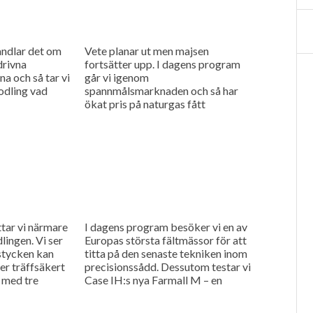
andlar det om
Vete planar ut men majsen
drivna
fortsätter upp. I dagens program
na och så tar vi
går vi igenom
sodling vad
spannmålsmarknaden och så har
ökat pris på naturgas fått
gödselpriset att börja stiga igen,
även i Sverige.
ttar vi närmare
I dagens program besöker vi en av
lingen. Vi ser
Europas största fältmässor för att
stycken kan
titta på den senaste tekniken inom
r träffsäkert
precisionssådd. Dessutom testar vi
 med tre
Case IH:s nya Farmall M – en
..
uppkopplad...