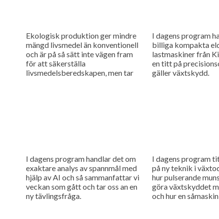
Ekologisk produktion ger mindre
I dagens program h
mängd livsmedel än konventionell
billiga kompakta el
och är på så sätt inte vägen fram
lastmaskiner från Ki
för att säkerställa
en titt på precision
livsmedelsberedskapen, men tar
gäller växtskydd.
man hänsyn till att konventionell
produktion kan störas...
I dagens program handlar det om
I dagens program ti
exaktare analys av spannmål med
på ny teknik i växtod
hjälp av AI och så sammanfattar vi
hur pulserande mun
veckan som gått och tar oss an en
göra växtskyddet me
ny tävlingsfråga.
och hur en såmaskin
separata tankar kan.