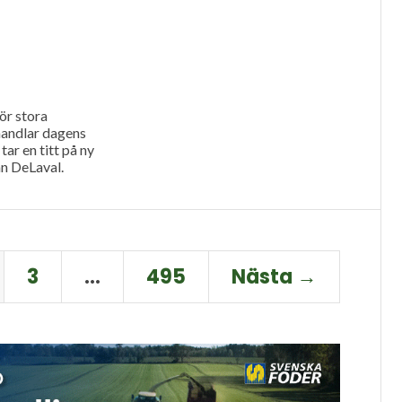
ör stora
handlar dagens
tar en titt på ny
ån DeLaval.
3
…
495
Nästa →