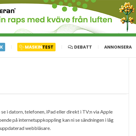
IK
MASKIN
TEST
DEBATT
ANNONSERA
e i datorn, telefonen, iPad eller direkt i TV:n via Apple
oende på internetuppkoppling kan ni se sändningen i låg
en uppdaterad webbläsare.