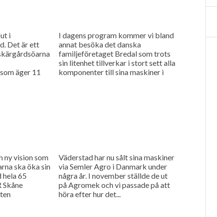
ut i
I dagens program kommer vi bland
. Det är ett
annat besöka det danska
 skärgårdsöarna
familjeföretaget Bredal som trots
sin litenhet tillverkar i stort sett alla
 som äger 11
komponenter till sina maskiner i
egen regi. Också har...
n ny vision som
Väderstad har nu sålt sina maskiner
arna ska öka sin
via Semler Agro i Danmark under
 hela 65
några år. I november ställde de ut
 Skåne
på Agromek och vi passade på att
ten
höra efter hur det...
ntbrukare som