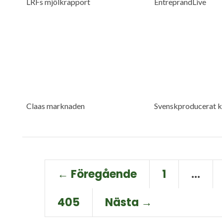
LRFs mjölkrapport
EntreprandLive
Claas marknaden
Svenskproducerat ko
← Föregående
1
…
405
Nästa →