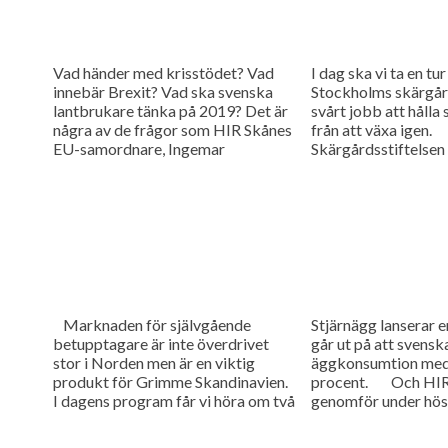
Vad händer med krisstödet? Vad
I dag ska vi ta en tur 
innebär Brexit? Vad ska svenska
Stockholms skärgård
lantbrukare tänka på 2019? Det är
svårt jobb att hålla
några av de frågor som HIR Skånes
från att växa igen.
EU-samordnare, Ingemar
Skärgårdsstiftelsen
Henningsson, ger svar på i...
000 hektar mark...
Marknaden för självgående
Stjärnägg lanserar e
betupptagare är inte överdrivet
går ut på att svensk
stor i Norden men är en viktig
äggkonsumtion med
produkt för Grimme Skandinavien.
procent. Och HIR
I dagens program får vi höra om två
genomför under hös
helt nya maskiner till...
utbildningar för la
vill...