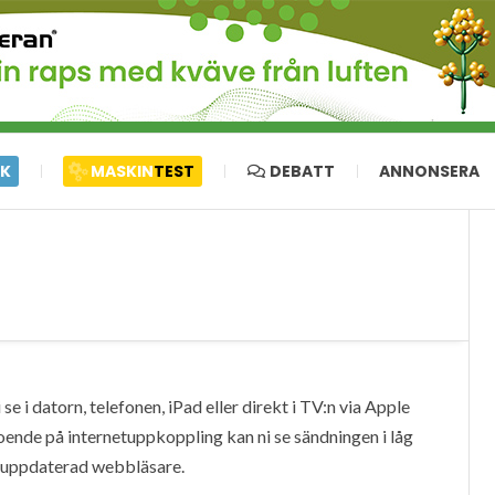
IK
MASKIN
TEST
DEBATT
ANNONSERA
e i datorn, telefonen, iPad eller direkt i TV:n via Apple
oende på internetuppkoppling kan ni se sändningen i låg
en uppdaterad webbläsare.