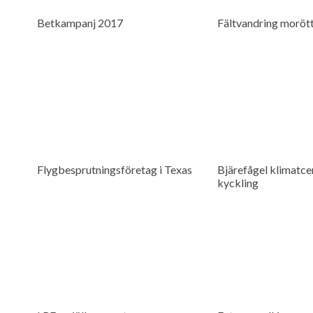
Betkampanj 2017
Fältvandring moröt
Flygbesprutningsföretag i Texas
Bjärefågel klimatcer
kyckling