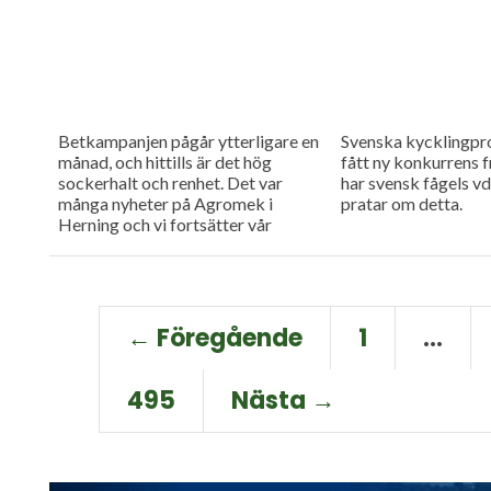
Betkampanjen pågår ytterligare en
Svenska kycklingpr
månad, och hittills är det hög
fått ny konkurrens fr
sockerhalt och renhet. Det var
har svensk fågels vd
många nyheter på Agromek i
pratar om detta.
Herning och vi fortsätter vår
rapportering från den danska
mässan.
← Föregående
1
…
495
Nästa →