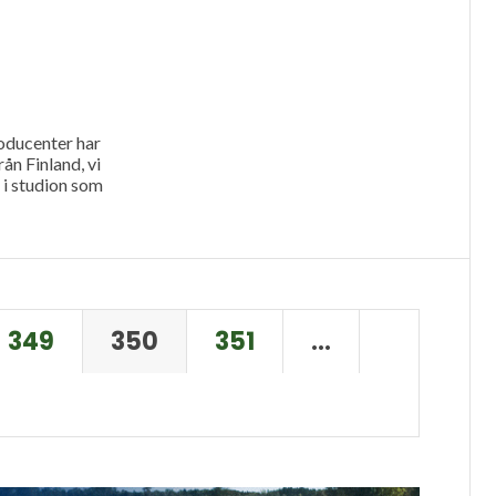
oducenter har
ån Finland, vi
 i studion som
349
350
351
…