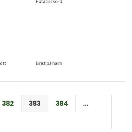
Potatisskörd
̈tt
Brist på halm
382
383
384
…