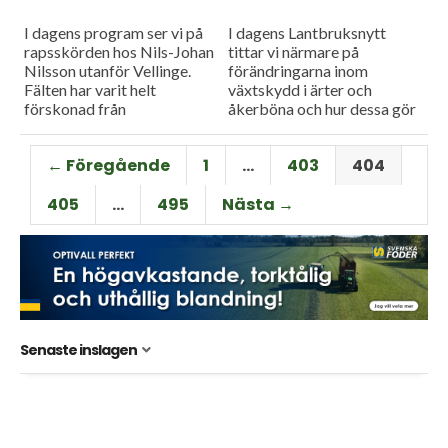
I dagens program ser vi på
I dagens Lantbruksnytt
rapsskörden hos Nils-Johan
tittar vi närmare på
Nilsson utanför Vellinge.
förändringarna inom
Fälten har varit helt
växtskydd i ärter och
förskonad från
åkerböna och hur dessa gör
insektsangrepp och rapsen
att mekanisk bekämpning
på rot ser ut bli fin
kan vara ett vettigt
← Föregående
1
…
403
404
skördemässigt. Det skall...
alternativ även för den
konventionella...
405
…
495
Nästa →
Senaste inslagen