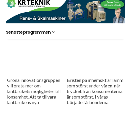
Senaste programmen
Gröna innovationsgruppen
Bristen på inhemskt är lamm
vill prata mer om
som störst under våren, när
lantbrukets möjligheter till
trycket från konsumenterna
lönsamhet. Att ta tillvara
är som störst. I våras
lantbrukens nya
började fårbönderna
affärsmöjligheter är
Elisabeth och Patrik
gruppens mål.
Jönsson smida planer på att
Spannmålspriserna ligger
föda upp...
stilla efter ett rejält fall förra
veckan. Vi har...