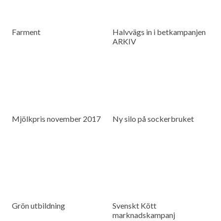
Farment
Halvvägs in i betkampanjen
ARKIV
Mjölkpris november 2017
Ny silo på sockerbruket
Grön utbildning
Svenskt Kött
marknadskampanj