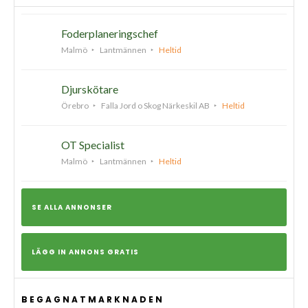
Foderplaneringschef
Malmö
Lantmännen
Heltid
Djurskötare
Örebro
Falla Jord o Skog Närkeskil AB
Heltid
OT Specialist
Malmö
Lantmännen
Heltid
SE ALLA ANNONSER
LÄGG IN ANNONS GRATIS
BEGAGNATMARKNADEN