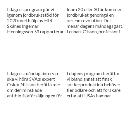
I dagens program går vi
Inom 20 eller 30 år kommer
igenom jordbruksstöd för
jordbruket genomgå en
2020 med hjälp av HIR
perenn revolution. Det
Skånes Ingemar
menar dagens måndagsgäst,
Henningsson. Vi rapporterar
Lennart Olsson, professor i
också från
hållbarhetsvetenskap vid
spannmålsmarknaden.
Lunds universitet.
I dagens måndagsintervju
I dagens program berättar
ska vi höra SVA:s expert
vi bland annat att finsk
Oskar Nilsson berätta mer
sockerproduktion behöver
om den minskade
fler odlare och att forskare
antibiotikaförsäljningen för
erfar att USAs hamnar
djuranvändning i EU.
bombarderas med afrikansk
svinpest.