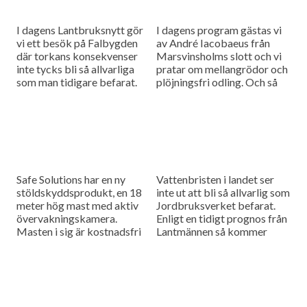
I dagens Lantbruksnytt gör
I dagens program gästas vi
vi ett besök på Falbygden
av André Iacobaeus från
där torkans konsekvenser
Marsvinsholms slott och vi
inte tycks bli så allvarliga
pratar om mellangrödor och
som man tidigare befarat.
plöjningsfri odling. Och så
Också besöker vi ett
visar årets första
durumvetefält vid
provgrävningar i potatisen
Gotländska Folke och...
på en stor...
Safe Solutions har en ny
Vattenbristen i landet ser
stöldskyddsprodukt, en 18
inte ut att bli så allvarlig som
meter hög mast med aktiv
Jordbruksverket befarat.
övervakningskamera.
Enligt en tidigt prognos från
Masten i sig är kostnadsfri
Lantmännen så kommer
men du prenumererar på
spannmåls- och
övervakningen. Oljerättika
oljeväxtskördarna hamna i
som mellangröda kan öka
nivå med genomsnittet. Vi...
skörden...