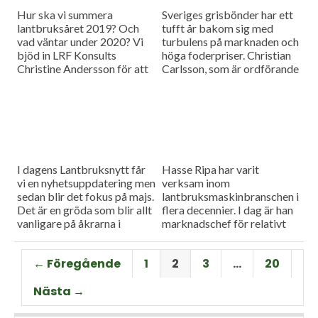
Hur ska vi summera
Sveriges grisbönder har ett
lantbruksåret 2019? Och
tufft år bakom sig med
vad väntar under 2020? Vi
turbulens på marknaden och
bjöd in LRF Konsults
höga foderpriser. Christian
Christine Andersson för att
Carlsson, som är ordförande
reda ut några av
för Skånes och Blekinges
frågetecknen i dagens
grisproducenter, vågar ändå
måndagsintervju
se positivt på det
kommande året. Hör mer i
dagens måndagsintervju.
I dagens Lantbruksnytt får
Hasse Ripa har varit
vi en nyhetsuppdatering men
verksam inom
sedan blir det fokus på majs.
lantbruksmaskinbranschen i
Det är en gröda som blir allt
flera decennier. I dag är han
vanligare på åkrarna i
marknadschef för relativt
framför allt Sydsverige. En
nystartade Swedish Agro
som vet allt om majsens
Machinery med
← Föregående
1
2
3
…
20
fördelar, men också om
huvudagenturen Claas. Hur
majsens utmaningar, är Hans
går det för Swedish Agro
Nästa →
Thorell som började odla
Machinery?
grödan redan på 70-talet.