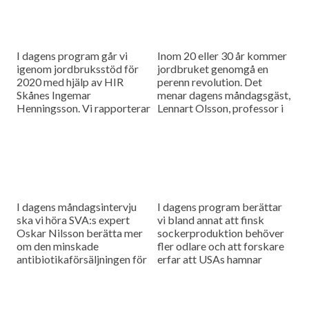
I dagens program går vi
Inom 20 eller 30 år kommer
igenom jordbruksstöd för
jordbruket genomgå en
2020 med hjälp av HIR
perenn revolution. Det
Skånes Ingemar
menar dagens måndagsgäst,
Henningsson. Vi rapporterar
Lennart Olsson, professor i
också från
hållbarhetsvetenskap vid
spannmålsmarknaden.
Lunds universitet.
I dagens måndagsintervju
I dagens program berättar
ska vi höra SVA:s expert
vi bland annat att finsk
Oskar Nilsson berätta mer
sockerproduktion behöver
om den minskade
fler odlare och att forskare
antibiotikaförsäljningen för
erfar att USAs hamnar
djuranvändning i EU.
bombarderas med afrikansk
svinpest.