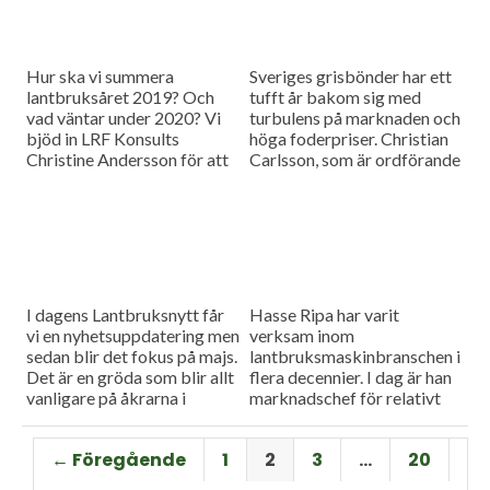
Hur ska vi summera
Sveriges grisbönder har ett
lantbruksåret 2019? Och
tufft år bakom sig med
vad väntar under 2020? Vi
turbulens på marknaden och
bjöd in LRF Konsults
höga foderpriser. Christian
Christine Andersson för att
Carlsson, som är ordförande
reda ut några av
för Skånes och Blekinges
frågetecknen i dagens
grisproducenter, vågar ändå
måndagsintervju
se positivt på det
kommande året. Hör mer i
dagens måndagsintervju.
I dagens Lantbruksnytt får
Hasse Ripa har varit
vi en nyhetsuppdatering men
verksam inom
sedan blir det fokus på majs.
lantbruksmaskinbranschen i
Det är en gröda som blir allt
flera decennier. I dag är han
vanligare på åkrarna i
marknadschef för relativt
framför allt Sydsverige. En
nystartade Swedish Agro
som vet allt om majsens
Machinery med
← Föregående
1
2
3
…
20
fördelar, men också om
huvudagenturen Claas. Hur
majsens utmaningar, är Hans
går det för Swedish Agro