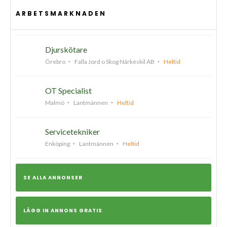
ARBETSMARKNADEN
Djurskötare
Örebro
Falla Jord o Skog Närkeskil AB
Heltid
OT Specialist
Malmö
Lantmännen
Heltid
Servicetekniker
Enköping
Lantmännen
Heltid
SE ALLA ANNONSER
LÄGG IN ANNONS GRATIS