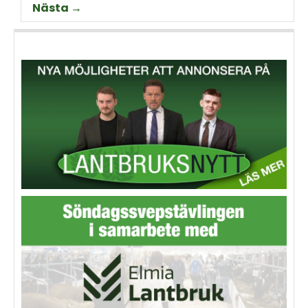
Nästa →
Thorell som började odla
Machinery?
grödan redan på 70-talet.