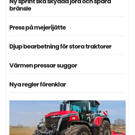
Ny sprint ska skydda jord och spara
bränsle
Press på mejerijätte
Djup bearbetning för stora traktorer
Värmen pressar suggor
Nya regler förenklar