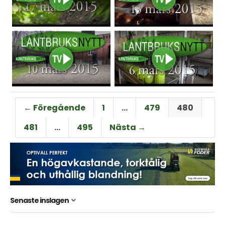
← Föregående
1
…
479
480
481
…
495
Nästa →
Senaste inslagen