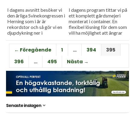
I dagens avsnitt besöker vi
I dagens program tittar vi på
den årliga Svinekongressen i
ett komplett gårdsmejeri
Herning som i år är
monterat i container. En
rekordstor och så gör vi en
flexibel lösning för dem som
djupdykning ner i
vill ha möjlighet att ångrar
grönsaksdisken på ICA som
sig. Och så pratar vi med en...
under ett par...
← Föregående
1
…
394
395
396
…
495
Nästa →
Senaste inslagen