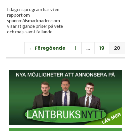
I dagens program har vi en
rapport om
spannmålsmarknaden som
visar stigande priser på vete
och majs samt fallande
priser på soja. Och så har vi
premiär för vårt
← Föregående
1
…
19
20
måndagsprogram med en
längre intervju med Erik
Stjerndahl vd för HIR Skåne,
som berättar om Borgeby
fältdagar.