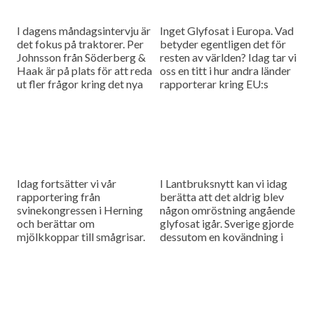
I dagens måndagsintervju är
Inget Glyfosat i Europa. Vad
det fokus på traktorer. Per
betyder egentligen det för
Johnsson från Söderberg &
resten av världen? Idag tar vi
Haak är på plats för att reda
oss en titt i hur andra länder
ut fler frågor kring det nya
rapporterar kring EU:s
traktordirektivet.
eventuella Glyfosatförbud.
Vi berättar också...
Idag fortsätter vi vår
I Lantbruksnytt kan vi idag
rapportering från
berätta att det aldrig blev
svinekongressen i Herning
någon omröstning angående
och berättar om
glyfosat igår. Sverige gjorde
mjölkkoppar till smågrisar.
dessutom en kovändning i
Vi har även provkört Fendts
sista sekund och röstade
1000-serie.
mot en förlängning av
tillståndet...