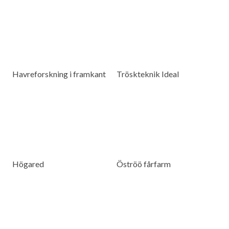
Havreforskning i framkant
Tröskteknik Ideal
Högared
Öströö fårfarm