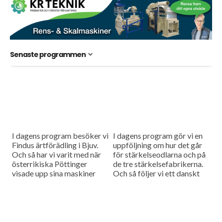
Senaste programmen
I dagens program besöker vi
I dagens program gör vi en
Findus ärtförädling i Bjuv.
uppföljning om hur det går
Och så har vi varit med när
för stärkelseodlarna och på
österrikiska Pöttinger
de tre stärkelsefabrikerna.
visade upp sina maskiner
Och så följer vi ett danskt
inom jordbearbetning och
försök med etablering av
sådd vid en demodag i...
höstraps.