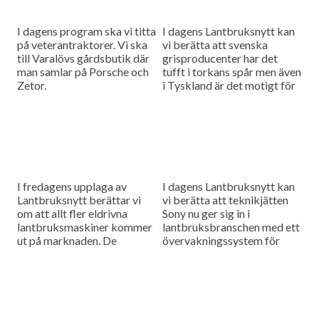
I dagens program ska vi titta
I dagens Lantbruksnytt kan
på veterantraktorer. Vi ska
vi berätta att svenska
till Varalövs gårdsbutik där
grisproducenter har det
man samlar på Porsche och
tufft i torkans spår men även
Zetor.
i Tyskland är det motigt för
grisbönderna. Vi ska också
bege oss till...
I fredagens upplaga av
I dagens Lantbruksnytt kan
Lantbruksnytt berättar vi
vi berätta att teknikjätten
om att allt fler eldrivna
Sony nu ger sig in i
lantbruksmaskiner kommer
lantbruksbranschen med ett
ut på marknaden. De
övervakningssystem för
minskar förbrukningen av
suggor. Ett system som ska
fossil energi jämfört med
förbättra suggornas hälsa
dieseltraktorer. Vi har tittat
och spara både...
lite...