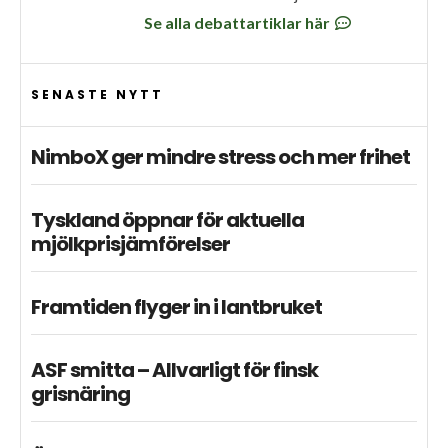
Se alla debattartiklar här
SENASTE NYTT
NimboX ger mindre stress och mer frihet
Tyskland öppnar för aktuella
mjölkprisjämförelser
Framtiden flyger in i lantbruket
ASF smitta – Allvarligt för finsk
grisnäring