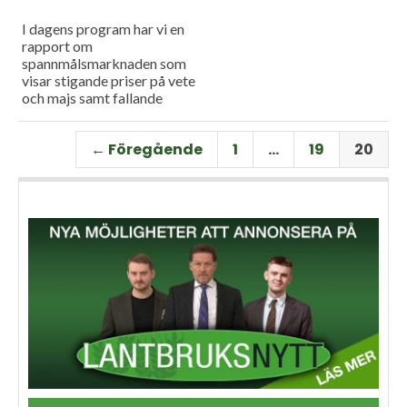
I dagens program har vi en
rapport om
spannmålsmarknaden som
visar stigande priser på vete
och majs samt fallande
priser på soja. Och så har vi
premiär för vårt
← Föregående
1
…
19
20
måndagsprogram med en
längre intervju med Erik
Stjerndahl vd för HIR Skåne,
som berättar om Borgeby
fältdagar.