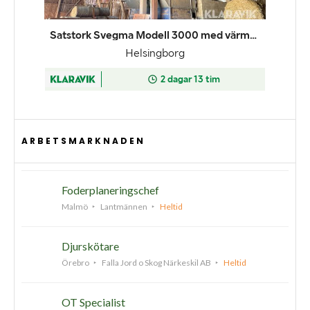
ARBETSMARKNADEN
Foderplaneringschef
Malmö
Lantmännen
Heltid
Djurskötare
Örebro
Falla Jord o Skog Närkeskil AB
Heltid
OT Specialist