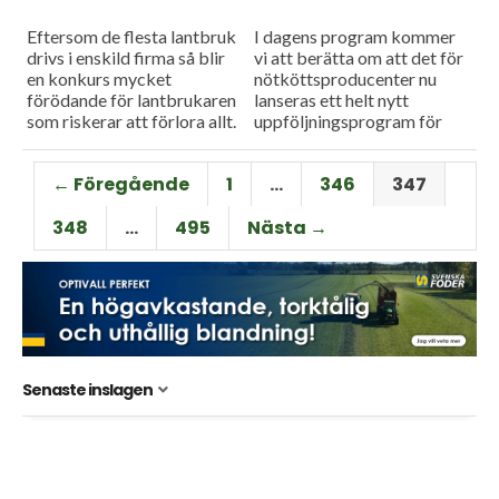
Eftersom de flesta lantbruk
I dagens program kommer
drivs i enskild firma så blir
vi att berätta om att det för
en konkurs mycket
nötköttsproducenter nu
förödande för lantbrukaren
lanseras ett helt nytt
som riskerar att förlora allt.
uppföljningsprogram för
I dagens program besöker vi
både bruksbesättningar och
Ackordcentralen som menar
avelsbesättningar. Vi hör
← Föregående
1
…
346
347
att...
även hur en del offentliga...
348
…
495
Nästa →
Senaste inslagen