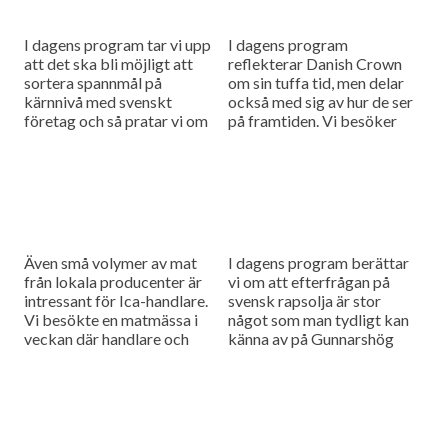
I dagens program tar vi upp
I dagens program
att det ska bli möjligt att
reflekterar Danish Crown
sortera spannmål på
om sin tuffa tid, men delar
kärnnivå med svenskt
också med sig av hur de ser
företag och så pratar vi om
på framtiden. Vi besöker
den nya tekniken som gör
även RP frukt i Hässleholm
det...
som i...
Även små volymer av mat
I dagens program berättar
från lokala producenter är
vi om att efterfrågan på
intressant för Ica-handlare.
svensk rapsolja är stor
Vi besökte en matmässa i
något som man tydligt kan
veckan där handlare och
känna av på Gunnarshög
producenter möttes.
som har satsat på en ny
Dessutom besöker vi
packerianläggning. Vi...
Lantmännen Lantbruks före
detta...