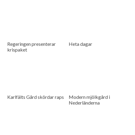
Regeringen presenterar
Heta dagar
krispaket
Karlfälts Gård skördar raps
Modern mjölkgård i
Nederländerna