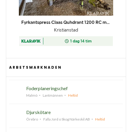
ARBETSMARKNADEN
Foderplaneringschef
Malmö
Lantmännen
Heltid
Djurskötare
Örebro
Falla Jord o Skog Närkeskil AB
Heltid