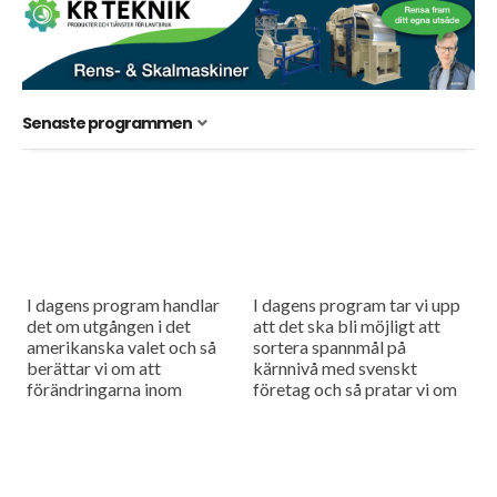
Senaste programmen
I dagens program handlar
I dagens program tar vi upp
det om utgången i det
att det ska bli möjligt att
amerikanska valet och så
sortera spannmål på
berättar vi om att
kärnnivå med svenskt
förändringarna inom
företag och så pratar vi om
lantbruksmaskinmarknaden
den nya tekniken som gör
fortsätter.
det...