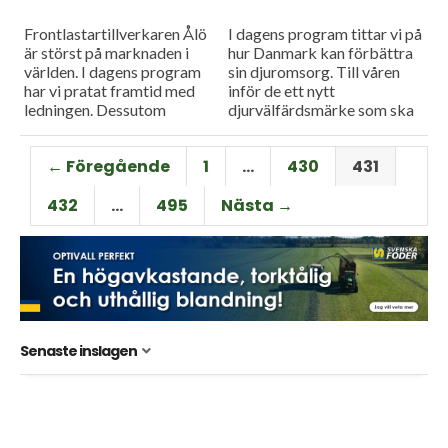
Frontlastartillverkaren Ålö
I dagens program tittar vi på
är störst på marknaden i
hur Danmark kan förbättra
världen. I dagens program
sin djuromsorg. Till våren
har vi pratat framtid med
inför de ett nytt
ledningen. Dessutom
djurvälfärdsmärke som ska
fortsätter vi vår
höja landets standard. Och
rapportering från Elmia
så tittar vi på en...
← Föregående
1
…
430
431
lantbruk, idag kollar vi
närmre på...
432
…
495
Nästa →
Senaste inslagen