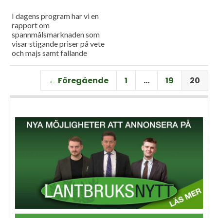
I dagens program har vi en
rapport om
spannmålsmarknaden som
visar stigande priser på vete
och majs samt fallande
priser på soja. Och så har vi
premiär för vårt
← Föregående
1
…
19
20
måndagsprogram med en
längre intervju med Erik
Stjerndahl vd för HIR Skåne,
som berättar om Borgeby
fältdagar.