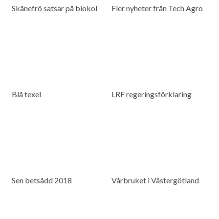
Skånefrö satsar på biokol
Fler nyheter från Tech Agro
Blå texel
LRF regeringsförklaring
Sen betsådd 2018
Vårbruket i Västergötland