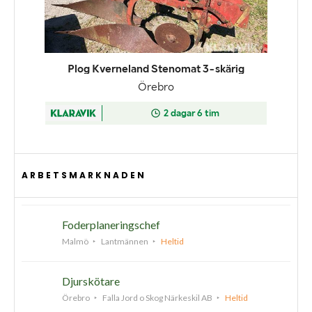
ARBETSMARKNADEN
Foderplaneringschef
Malmö
Lantmännen
Heltid
Djurskötare
Örebro
Falla Jord o Skog Närkeskil AB
Heltid