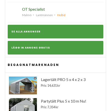
OT Specialist
Malmö
Lantmännen
Heltid
SE ALLA ANNONSER
LÄGG IN ANNONS GRATIS
BEGAGNATMARKNADEN
Lagertält PRO 5 x 4 x 2 x 3
Pris: 14,631 kr
Partytält Plus 5 x 10 m Nu!
Pris: 7,354 kr