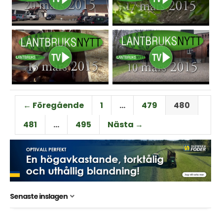
← Föregående
1
…
479
480
481
…
495
Nästa →
Senaste inslagen