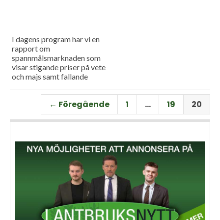
I dagens program har vi en
rapport om
spannmålsmarknaden som
visar stigande priser på vete
och majs samt fallande
priser på soja. Och så har vi
premiär för vårt
← Föregående
1
…
19
20
måndagsprogram med en
längre intervju med Erik
Stjerndahl vd för HIR Skåne,
som berättar om Borgeby
fältdagar.