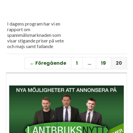
I dagens program har vi en
rapport om
spannmålsmarknaden som
visar stigande priser på vete
och majs samt fallande
priser på soja. Och så har vi
premiär för vårt
← Föregående
1
…
19
20
måndagsprogram med en
längre intervju med Erik
Stjerndahl vd för HIR Skåne,
som berättar om Borgeby
fältdagar.