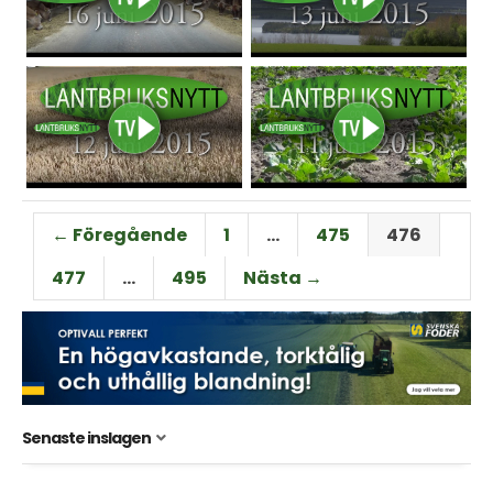
← Föregående
1
…
475
476
477
…
495
Nästa →
Senaste inslagen