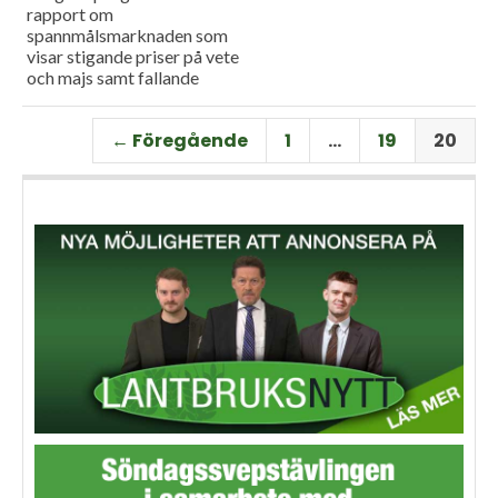
rapport om
spannmålsmarknaden som
visar stigande priser på vete
och majs samt fallande
priser på soja. Och så har vi
premiär för vårt
← Föregående
1
…
19
20
måndagsprogram med en
längre intervju med Erik
Stjerndahl vd för HIR Skåne,
som berättar om Borgeby
fältdagar.