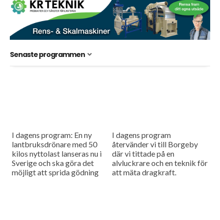
Senaste programmen
I dagens program: En ny
I dagens program
lantbruksdrönare med 50
återvänder vi till Borgeby
kilos nyttolast lanseras nu i
där vi tittade på en
Sverige och ska göra det
alvluckrare och en teknik för
möjligt att sprida gödning
att mäta dragkraft.
och så småfrön utan tunga
maskiner i fält....