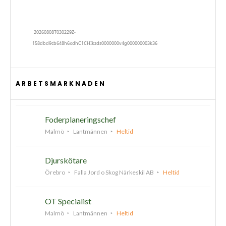
ARBETSMARKNADEN
Foderplaneringschef
Malmö
Lantmännen
Heltid
Djurskötare
Örebro
Falla Jord o Skog Närkeskil AB
Heltid
OT Specialist
Malmö
Lantmännen
Heltid