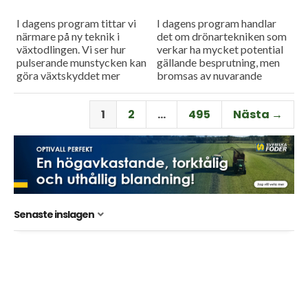
I dagens program tittar vi
I dagens program handlar
närmare på ny teknik i
det om drönartekniken som
växtodlingen. Vi ser hur
verkar ha mycket potential
pulserande munstycken kan
gällande besprutning, men
göra växtskyddet mer
bromsas av nuvarande
träffsäkert och hur en
regelverk. Vi får också höra
såmaskin med tre separata
om företaget Ystamaskiners
1
2
…
495
Nästa →
tankar kan...
arbete med
webbtillgänglighet och...
Senaste inslagen