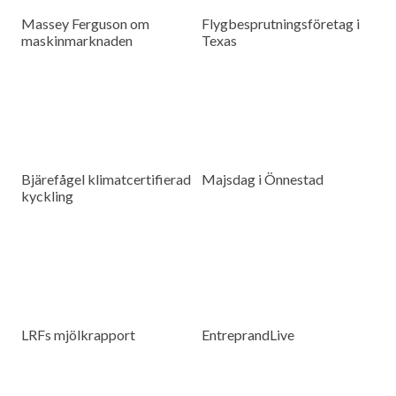
Massey Ferguson om
Flygbesprutningsföretag i
maskinmarknaden
Texas
Bjärefågel klimatcertifierad
Majsdag i Önnestad
kyckling
LRFs mjölkrapport
EntreprandLive