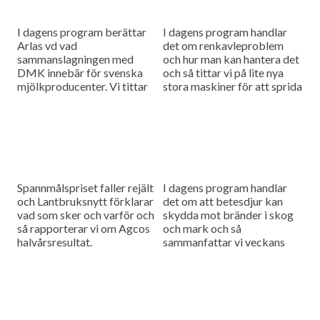
I dagens program berättar
I dagens program handlar
Arlas vd vad
det om renkavleproblem
sammanslagningen med
och hur man kan hantera det
DMK innebär för svenska
och så tittar vi på lite nya
mjölkproducenter. Vi tittar
stora maskiner för att sprida
också närmare på hur Claas
fastgödsel.
utvecklar sina maskiner
genom noggranna
finjusteringar.
Spannmålspriset faller rejält
I dagens program handlar
och Lantbruksnytt förklarar
det om att betesdjur kan
vad som sker och varför och
skydda mot bränder i skog
så rapporterar vi om Agcos
och mark och så
halvårsresultat.
sammanfattar vi veckans
viktigaste nyheter och har
en söndagstävling.