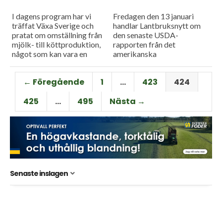
Skövde...
I dagens program har vi
Fredagen den 13 januari
träffat Växa Sverige och
handlar Lantbruksnytt om
pratat om omställning från
den senaste USDA-
mjölk- till köttproduktion,
rapporten från det
något som kan vara en
amerikanska
lönsam affär men det är
jordbruksministeriet och så
ingen självklarhet att
förklarar ICA varför endast
← Föregående
1
…
423
424
affärerna...
67 procent av deras hårdost
har svensk mjölkråvara.
425
…
495
Nästa →
Senaste inslagen