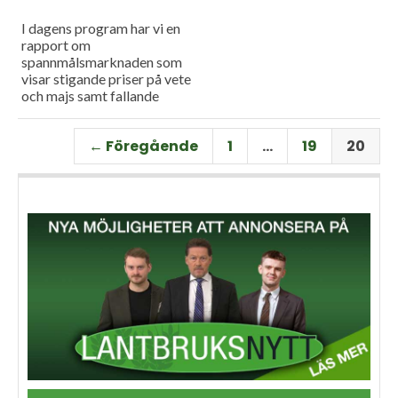
I dagens program har vi en
rapport om
spannmålsmarknaden som
visar stigande priser på vete
och majs samt fallande
priser på soja. Och så har vi
premiär för vårt
← Föregående
1
…
19
20
måndagsprogram med en
längre intervju med Erik
Stjerndahl vd för HIR Skåne,
som berättar om Borgeby
fältdagar.