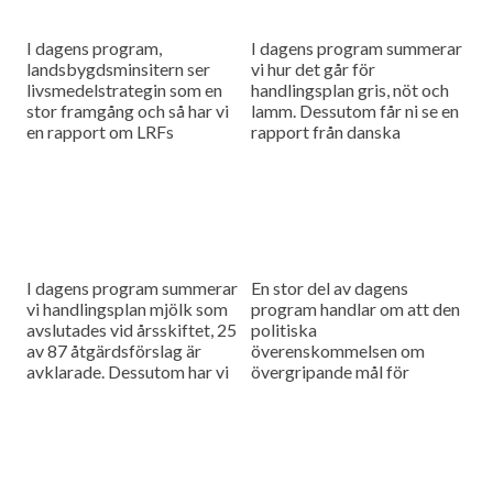
I dagens program,
I dagens program summerar
landsbygdsminsitern ser
vi hur det går för
livsmedelstrategin som en
handlingsplan gris, nöt och
stor framgång och så har vi
lamm. Dessutom får ni se en
en rapport om LRFs
rapport från danska
medlemstapp.
Plantekongres.
I dagens program summerar
En stor del av dagens
vi handlingsplan mjölk som
program handlar om att den
avslutades vid årsskiftet, 25
politiska
av 87 åtgärdsförslag är
överenskommelsen om
avklarade. Dessutom har vi
övergripande mål för
tagit reda på vad som
livsmedelsstrategin.
kommer att hända på årets...
Fortfarande är vägen till
målen oklara. Dessutom
rapporterar vi om
lantbruksdebatten i