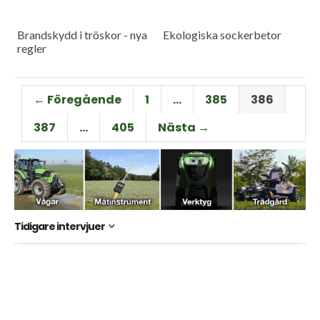
Brandskydd i tröskor - nya
Ekologiska sockerbetor
regler
← Föregående
1
…
385
386
387
…
405
Nästa →
Tidigare intervjuer