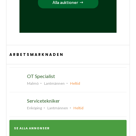
ARBETSMARKNADEN
OT Specialist
Malmö
Lantmännen
Heltid
Servicetekniker
Enköping
Lantmännen
Heltid
SE ALLA ANNONSER