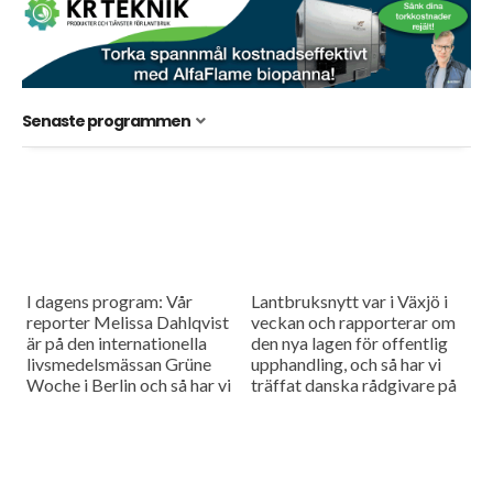
Senaste programmen
I dagens program: Vår
Lantbruksnytt var i Växjö i
reporter Melissa Dahlqvist
veckan och rapporterar om
är på den internationella
den nya lagen för offentlig
livsmedelsmässan Grüne
upphandling, och så har vi
Woche i Berlin och så har vi
träffat danska rådgivare på
en rapport om
Plantekongressen i Herning
mjölkproducenterna som
och pratat timing vid...
demonstrerade i Bryssel i
går.