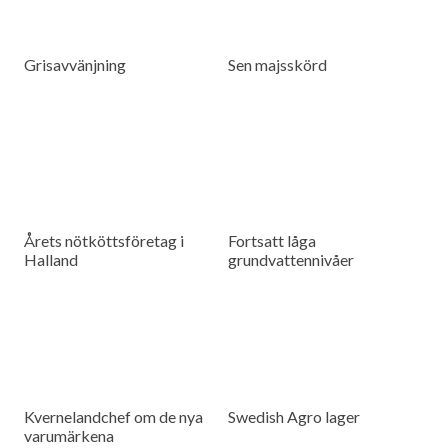
Grisavvänjning
Sen majsskörd
Årets nötköttsföretag i
Fortsatt låga
Halland
grundvattennivåer
Kvernelandchef om de nya
Swedish Agro lager
varumärkena