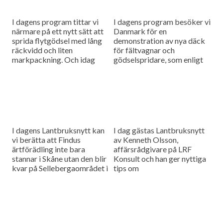
I dagens program tittar vi
I dagens program besöker vi
närmare på ett nytt sätt att
Danmark för en
sprida flytgödsel med lång
demonstration av nya däck
räckvidd och liten
för fältvagnar och
markpackning. Och idag
gödselspridare, som enligt
fyller Lantbruksnytt 5 år!
däcktillverkaren Alliance,
Vi gör en tillbakablick på...
ska skona marken. Och
sommarens extrema torka
kostar köttproducenterna
miljardbelopp....
I dagens Lantbruksnytt kan
I dag gästas Lantbruksnytt
vi berätta att Findus
av Kenneth Olsson,
ärtförädling inte bara
affärsrådgivare på LRF
stannar i Skåne utan den blir
Konsult och han ger nyttiga
kvar på Sellebergaområdet i
tips om
Bjuv. Vi har även tittat på
lantbruksförsäkringar. Och
majs som man...
så har priset på spannmål
gått upp och vi ger er...