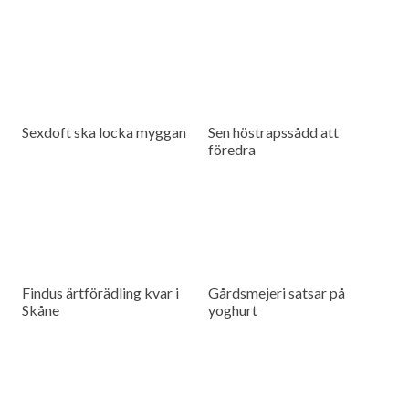
Sexdoft ska locka myggan
Sen höstrapssådd att
föredra
Findus ärtförädling kvar i
Gårdsmejeri satsar på
Skåne
yoghurt