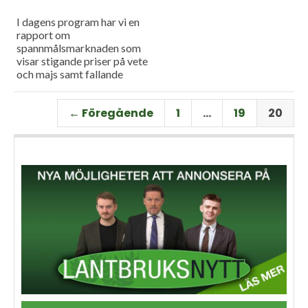
I dagens program har vi en
rapport om
spannmålsmarknaden som
visar stigande priser på vete
och majs samt fallande
priser på soja. Och så har vi
premiär för vårt
← Föregående
1
…
19
20
måndagsprogram med en
längre intervju med Erik
Stjerndahl vd för HIR Skåne,
som berättar om Borgeby
fältdagar.