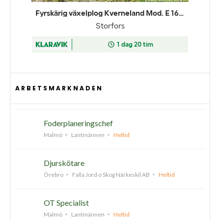
ARBETSMARKNADEN
Foderplaneringschef
Malmö
Lantmännen
Heltid
Djurskötare
Örebro
Falla Jord o Skog Närkeskil AB
Heltid
OT Specialist
Malmö
Lantmännen
Heltid