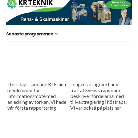
Senaste programmen
I torsdags samlade KLF sina
I dagens program har vi
medlemmar för
träffat Svensk raps som
informationsmöte med
beskriver fördelarna med
anledning av torkan. Vi hade
tillväxtreglering i höstraps.
vår första rapportering
Vi var också på plats när
därifrån i går och i dag går vi
KLF samlade sina
vidare med vad
medlemmar till ett gediget
revisionsbyrån och...
informationsmöte om...