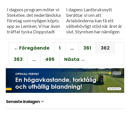
I dagens program möter vi
I dagens Lantbruksnytt
Steketee, det nederländska
berättar vi om att
företag som nyligen köpts
Arlabönderna kan få ett
upp av Lemken. Vi har även
välbehövligt stöd när året är
träffat tyska Doppstadt
slut. Styrelsen har nämligen
som är stora vad gäller
föreslagit att hela
maskiner för återvinning.
intjäningen för 2018 ska
← Föregående
1
…
361
362
betalas ut till...
363
…
495
Nästa →
Senaste inslagen