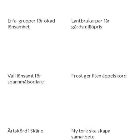
Erfa-grupper för ökad
Lantbrukarpar får
lönsamhet
gårdsmiljöpris
Vall lönsamt för
Frost ger liten äppelskörd
spannmålsodlare
Ärtskörd i Skåne
Ny tork ska skapa
samarbete