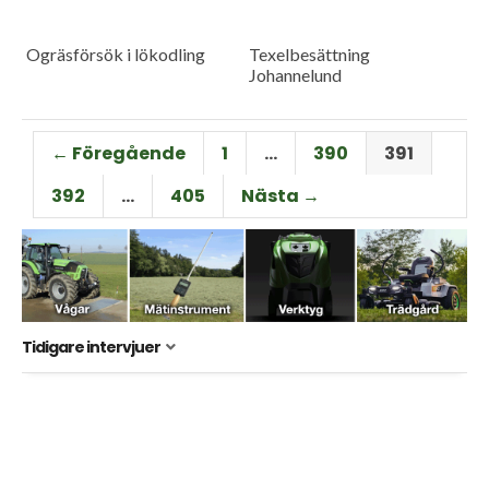
Ogräsförsök i lökodling
Texelbesättning
Johannelund
← Föregående
1
…
390
391
392
…
405
Nästa →
Tidigare intervjuer