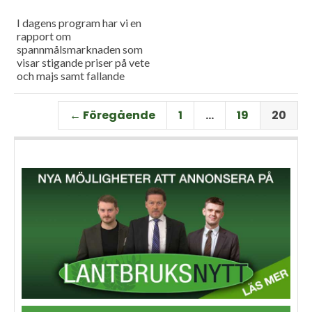
I dagens program har vi en
rapport om
spannmålsmarknaden som
visar stigande priser på vete
och majs samt fallande
priser på soja. Och så har vi
premiär för vårt
← Föregående
1
…
19
20
måndagsprogram med en
längre intervju med Erik
Stjerndahl vd för HIR Skåne,
som berättar om Borgeby
fältdagar.