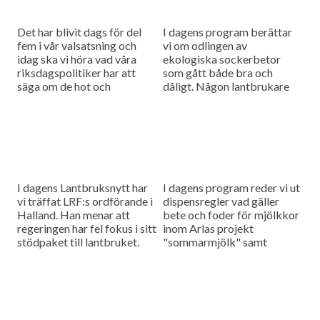
Det har blivit dags för del
I dagens program berättar
fem i vår valsatsning och
vi om odlingen av
idag ska vi höra vad våra
ekologiska sockerbetor
riksdagspolitiker har att
som gått både bra och
säga om de hot och
dåligt. Någon lantbrukare
trakasserier som drabbar
fick inga betor alls medan
djurbönder runt...
andra ser ut att få en fin...
I dagens Lantbruksnytt har
I dagens program reder vi ut
vi träffat LRF:s ordförande i
dispensregler vad gäller
Halland. Han menar att
bete och foder för mjölkkor
regeringen har fel fokus i sitt
inom Arlas projekt
stödpaket till lantbruket.
"sommarmjölk" samt
Mer pengar borde ha
ekologisk mjölk till följd av
satsats på de företag...
torkan och så pratar vi med...