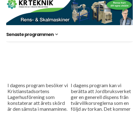
Senaste programmen
I dagens program besöker vi
I dagens program kan vi
Kristianstadsortens
berätta att Jordbruksverket
Lagerhusförening som
ger en generell dispens från
konstaterar att årets skörd
tvärvillkorsreglerna som en
är den sämsta i mannaminne.
följd av torkan. Det kommer
Något som de tror kommer
också att handla om att det
leda till ett uppsving av
är ett tufft...
deras skördekontrakt. Vi...