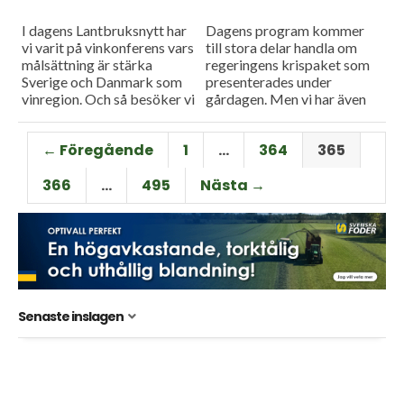
I dagens Lantbruksnytt har
Dagens program kommer
vi varit på vinkonferens vars
till stora delar handla om
målsättning är stärka
regeringens krispaket som
Sverige och Danmark som
presenterades under
vinregion. Och så besöker vi
gårdagen. Men vi har även
danska He-Va en
tittat på ett nytt system för
maskintillverkare med en
att lagra spannmål vid rätt
← Föregående
1
…
364
365
något annorlunda filosofi.
temperatur.
366
…
495
Nästa →
Senaste inslagen