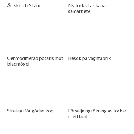
Ärtskörd i Skåne
Ny tork ska skapa
samarbete
Genmodifierad potatis mot
Besök på vagnfabrik
bladmögel
Strategi för gödselköp
Försäljningsökning av torkar
i Lettland