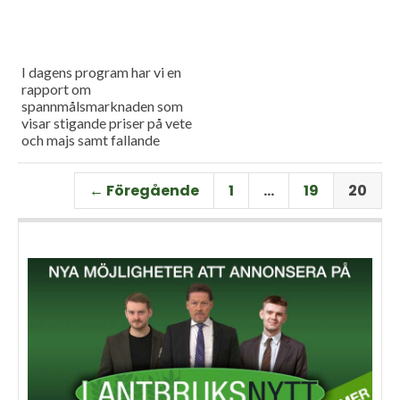
I dagens program har vi en
rapport om
spannmålsmarknaden som
visar stigande priser på vete
och majs samt fallande
priser på soja. Och så har vi
premiär för vårt
← Föregående
1
…
19
20
måndagsprogram med en
längre intervju med Erik
Stjerndahl vd för HIR Skåne,
som berättar om Borgeby
fältdagar.