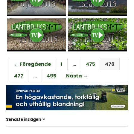
← Föregående
1
…
475
476
477
…
495
Nästa →
Senaste inslagen