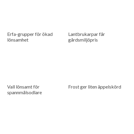
Erfa-grupper för ökad
Lantbrukarpar får
lönsamhet
gårdsmiljöpris
Vall lönsamt för
Frost ger liten äppelskörd
spannmålsodlare