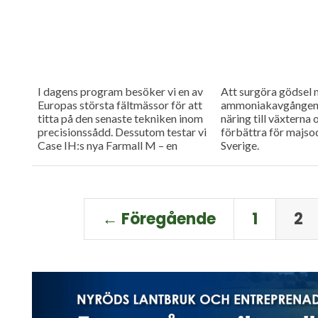
I dagens program besöker vi en av
Att surgöra gödsel 
Europas största fältmässor för att
ammoniakavgången 
titta på den senaste tekniken inom
näring till växterna 
precisionssådd. Dessutom testar vi
förbättra för majsod
Case IH:s nya Farmall M – en
Sverige.
uppkopplad...
← Föregående
1
2