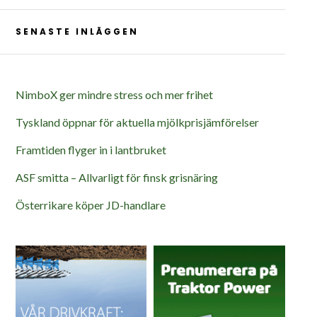
SENASTE INLÄGGEN
NimboX ger mindre stress och mer frihet
Tyskland öppnar för aktuella mjölkprisjämförelser
Framtiden flyger in i lantbruket
ASF smitta – Allvarligt för finsk grisnäring
Österrikare köper JD-handlare