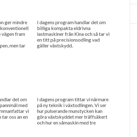
on ger mindre
I dagens program handlar det om
konventionell
billiga kompakta eldrivna
te vägen fram
lastmaskiner från Kina och så tar vi
en titt på precisionsodling vad
pen, men tar
gäller växtskydd.
konventionell
s...
andlar det om
I dagens program tittar vi närmare
 spannmål med
på ny teknik i växtodlingen. Vi ser
ammanfattar vi
hur pulserande munstycken kan
 tar oss an en
göra växtskyddet mer träffsäkert
och hur en såmaskin med tre
separata tankar kan...