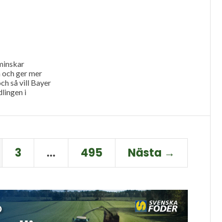
minskar
och ger mer
och så vill Bayer
lingen i
3
…
495
Nästa →