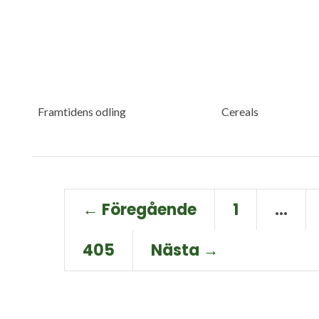
Framtidens odling
Cereals
← Föregående
1
…
405
Nästa →