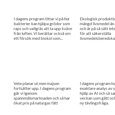
I dagens program tittar vi på hur
Ekologisk produkti
bakterier kan hjälpa grödor som
mängd livsmedel än 
raps och vallgräs att ta upp kväve
och är på så sätt in
från luften. Vi berättar också om
för att säkerställa
ett försök med biokol som...
livsmedelsberedska
man hänsyn till att 
produktion kan störa
Vete planar ut men majsen
I dagens program h
fortsätter upp. I dagens program
exaktare analys av
går vi igenom
hjälp av AI och så s
spannmålsmarknaden och så har
veckan som gått och
ökat pris på naturgas fått
ny tävlingsfråga.
gödselpriset att börja stiga igen,
även i Sverige.