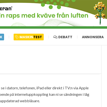
IK
MASKIN
TEST
DEBATT
ANNONSERA
e i datorn, telefonen, iPad eller direkt i TV:n via Apple
oende på internetuppkoppling kan ni se sändningen i låg
en uppdaterad webbläsare.