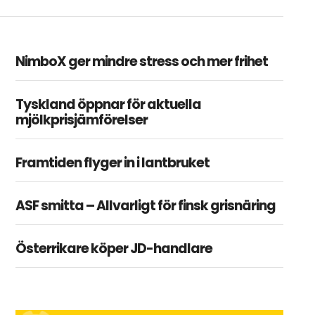
NimboX ger mindre stress och mer frihet
Tyskland öppnar för aktuella
mjölkprisjämförelser
Framtiden flyger in i lantbruket
ASF smitta – Allvarligt för finsk grisnäring
Österrikare köper JD-handlare