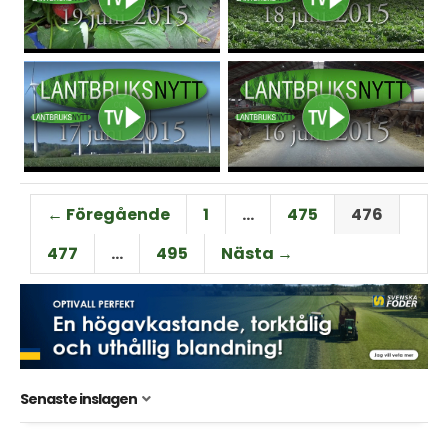
← Föregående
1
…
475
476
477
…
495
Nästa →
Senaste inslagen