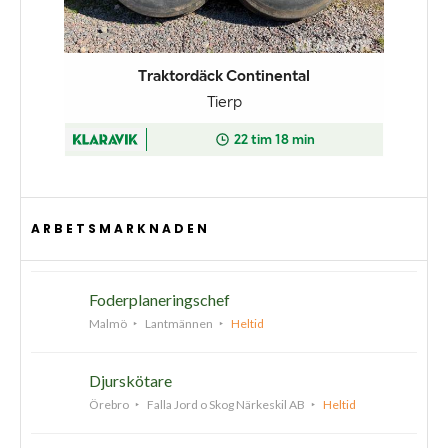
ARBETSMARKNADEN
Foderplaneringschef
Malmö
Lantmännen
Heltid
Djurskötare
Örebro
Falla Jord o Skog Närkeskil AB
Heltid