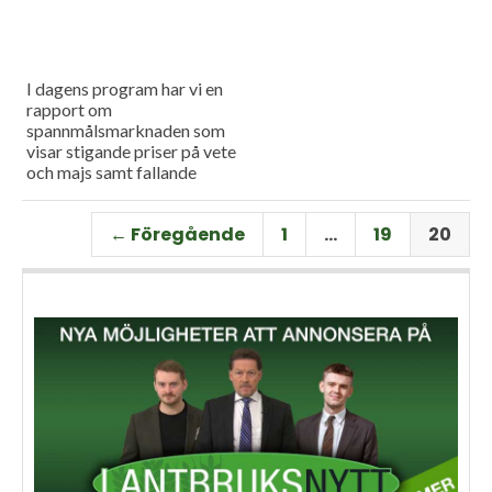
I dagens program har vi en
rapport om
spannmålsmarknaden som
visar stigande priser på vete
och majs samt fallande
priser på soja. Och så har vi
premiär för vårt
← Föregående
1
…
19
20
måndagsprogram med en
längre intervju med Erik
Stjerndahl vd för HIR Skåne,
som berättar om Borgeby
fältdagar.