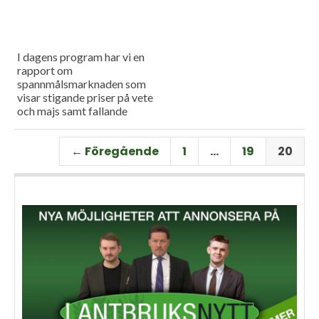
I dagens program har vi en
rapport om
spannmålsmarknaden som
visar stigande priser på vete
och majs samt fallande
priser på soja. Och så har vi
premiär för vårt
← Föregående
1
…
19
20
måndagsprogram med en
längre intervju med Erik
Stjerndahl vd för HIR Skåne,
som berättar om Borgeby
fältdagar.