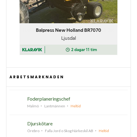
ARBETSMARKNADEN
Foderplaneringschef
Malmö
Lantmännen
Heltid
Djurskötare
Örebro
Falla Jord o Skog Närkeskil AB
Heltid