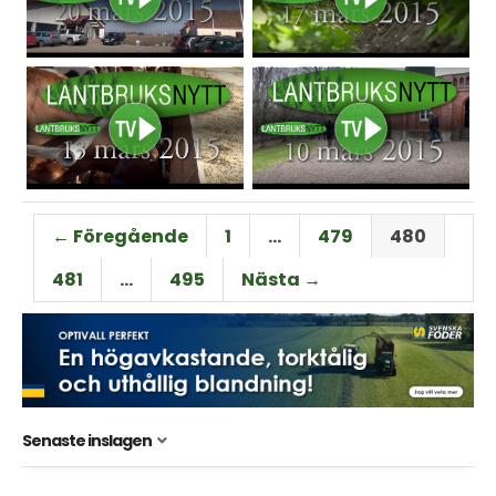
← Föregående
1
…
479
480
481
…
495
Nästa →
Senaste inslagen