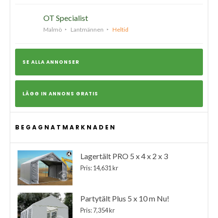
OT Specialist
Malmö
Lantmännen
Heltid
SE ALLA ANNONSER
LÄGG IN ANNONS GRATIS
BEGAGNATMARKNADEN
Lagertält PRO 5 x 4 x 2 x 3
Pris: 14,631 kr
Partytält Plus 5 x 10 m Nu!
Pris: 7,354 kr