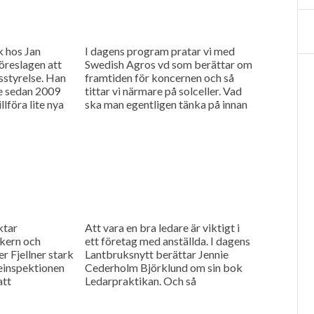
k hos Jan
I dagens program pratar vi med
öreslagen att
Swedish Agros vd som berättar om
ksstyrelse. Han
framtiden för koncernen och så
re sedan 2009
tittar vi närmare på solceller. Vad
lföra lite nya
ska man egentligen tänka på innan
man...
ktar
Att vara en bra ledare är viktigt i
kern och
ett företag med anställda. I dagens
r Fjellner stark
Lantbruksnytt berättar Jennie
einspektionen
Cederholm Björklund om sin bok
att
Ledarpraktikan. Och så
jer EU:s lagar
rapporterar vi ytterligare från
upptakten...