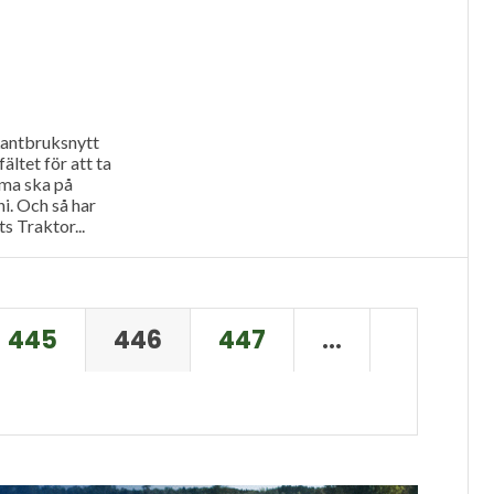
Stomp.
 Lantbruksnytt
ltet för att ta
mma ska på
ni. Och så har
s Traktor...
445
446
447
…