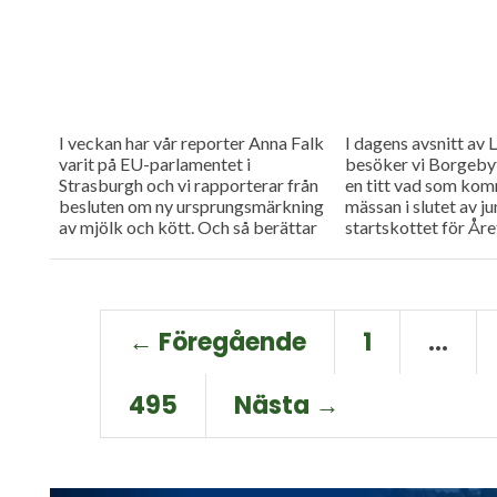
växtskyddsmedlet 
Dessutom kollar...
I veckan har vår reporter Anna Falk
I dagens avsnitt av
varit på EU-parlamentet i
besöker vi Borgebyfä
Strasburgh och vi rapporterar från
en titt vad som ko
besluten om ny ursprungsmärkning
mässan i slutet av ju
av mjölk och kött. Och så berättar
startskottet för Året
Stefan Gård, ordförande...
← Föregående
1
…
495
Nästa →