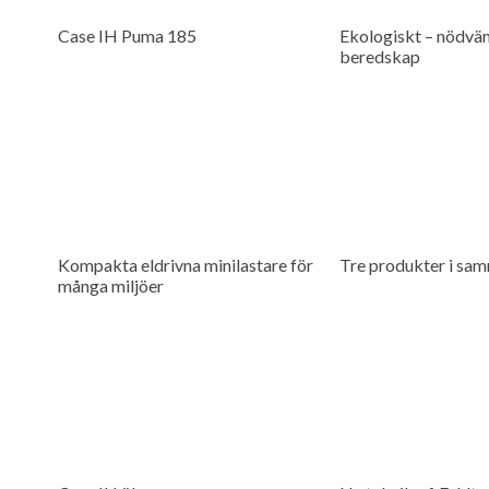
Case IH Puma 185
Ekologiskt – nödvän
beredskap
Kompakta eldrivna minilastare för
Tre produkter i sam
många miljöer