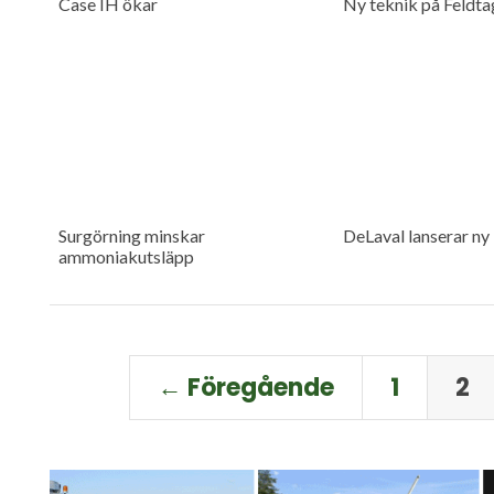
Case IH ökar
Ny teknik på Feldta
Surgörning minskar
DeLaval lanserar ny
ammoniakutsläpp
← Föregående
1
2