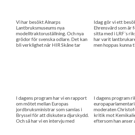
Vi har besökt Alnarps
Idag gör vi ett besö
Lantbruksmuseums nya
Ehrensvärd som är f
modelltraktoruställning. Och nya
sitta med i LRF´s ri
grödor för svenska odlare. Det kan
har varit lantbruka
bli verklighet när HIR Skåne tar
men hoppas kunna til
hjälp av en agronom från Syrien för
tankar...
att kartlägga...
I dagens program har vi en rapport
I dagens program ri
om mötet mellan Europas
europaparlamentari
jordbruksministrar som samlas i
moderaten Christofe
Bryssel för att diskutera djurskydd.
kritik mot Kemikali
Och så har vi en intervju med
eftersom han anser 
Margareta Dahlberg som...
myndigheten inte föl
regler när det gäller