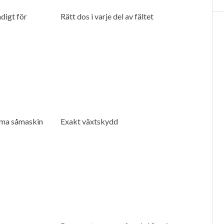
digt för
Rätt dos i varje del av fältet
ma såmaskin
Exakt växtskydd