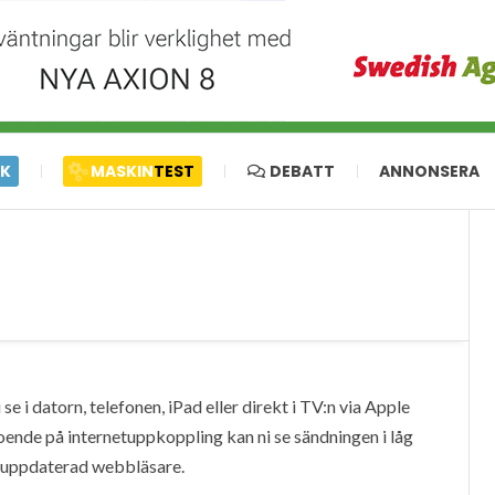
IK
MASKIN
TEST
DEBATT
ANNONSERA
e i datorn, telefonen, iPad eller direkt i TV:n via Apple
oende på internetuppkoppling kan ni se sändningen i låg
en uppdaterad webbläsare.