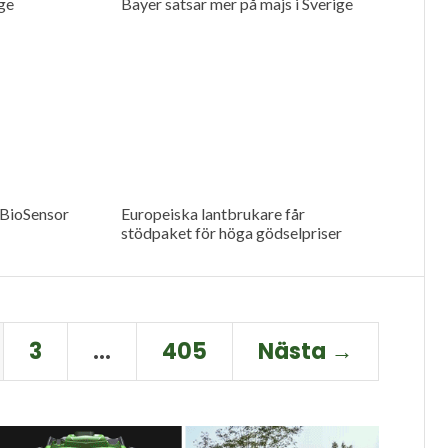
ge
Bayer satsar mer på majs i Sverige
 BioSensor
Europeiska lantbrukare får
stödpaket för höga gödselpriser
3
…
405
Nästa →