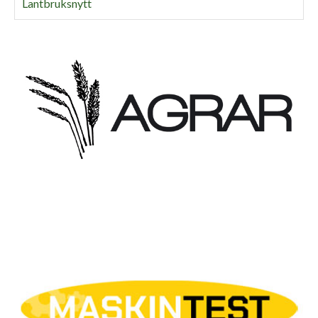
Lantbruksnytt