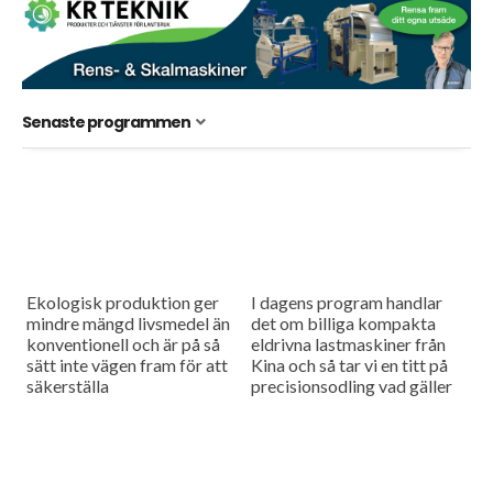
Senaste programmen
Ekologisk produktion ger
I dagens program handlar
mindre mängd livsmedel än
det om billiga kompakta
konventionell och är på så
eldrivna lastmaskiner från
sätt inte vägen fram för att
Kina och så tar vi en titt på
säkerställa
precisionsodling vad gäller
livsmedelsberedskapen,
växtskydd.
men tar man hänsyn till att
konventionell produktion
kan störas...