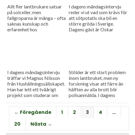
dem som har behov av den.
Allt fler lantbrukare satsar
I dagens måndagsintervju
Vi har också...
på solceller, men
reder vi ut vad som krävs för
fallgroparna är många – ofta
att sötpotatis ska bli en
saknas kunskap och
större gröda i Sverige.
erfarenhet hos
Dagens gäst är Oskar
installatörerna. Vi har bjudit
Hansson från HIR Skåne.
in Ola Carlsson från
Som vanligt blir det även en
Länsförsäkringar för att ta
nyhetsuppdatering med en
reda på hur man enklast
rapport från
undviker problemen.
spannmålsmarknaden.
I dagens måndagsintervju
Stölder är ett stort problem
träffar vi Magnus Nilsson
inom lantbruket, men ny
från Hushållningssällskapet.
forskning visar att färre än
Han har lett ett tvåårigt
hälften av alla brott blir
projekt som studerar om
polisanmälda. I dagens
man kan utesluta fosforn i
måndagsintervju ska Stina
startgivan för fodermajs.
Bengtsson berätta mer om
← Föregående
1
2
3
4
…
Det skulle kunna leda till
sin studie bland 570
mindre övergödning och att
lantbrukare,
20
Nästa →
odlaren sparar pengar.
maskinentreprenörer och
åkare.