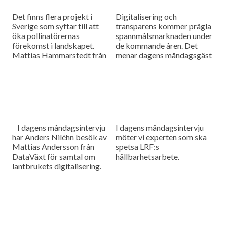
Det finns flera projekt i
Digitalisering och
Sverige som syftar till att
transparens kommer prägla
öka pollinatörernas
spannmålsmarknaden under
förekomst i landskapet.
de kommande åren. Det
Mattias Hammarstedt från
menar dagens måndagsgäst
HIR Skåne ska berätta om
Felicia Bindekrans som är
några av dem i dagens
marknadsansvarig och
måndagsintervju.
medgrundare på Skira. Som
vanligt innehåller dagens
program även en
nyhetsuppdatering med det
senaste från
I dagens måndagsintervju
I dagens måndagsintervju
spannmålsmarknaden.
har Anders Niléhn besök av
möter vi experten som ska
Mattias Andersson från
spetsa LRF:s
DataVäxt för samtal om
hållbarhetsarbete.
lantbrukets digitalisering.
Något som inte längre
undgår någon då data
används för att styra
maskiner, samla in data över
arbete samt göra all
information tillgänglig för