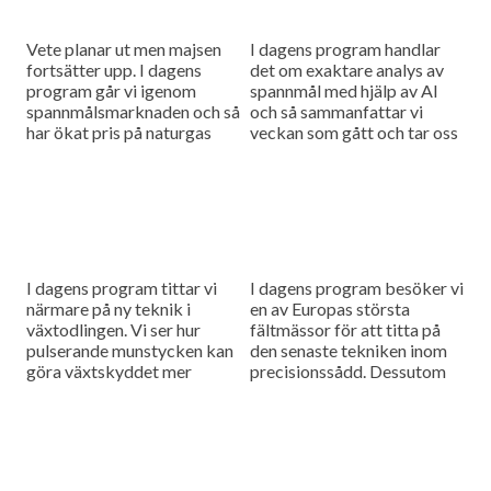
Vete planar ut men majsen
I dagens program handlar
fortsätter upp. I dagens
det om exaktare analys av
program går vi igenom
spannmål med hjälp av AI
spannmålsmarknaden och så
och så sammanfattar vi
har ökat pris på naturgas
veckan som gått och tar oss
fått gödselpriset att börja
an en ny tävlingsfråga.
stiga igen, även i Sverige.
I dagens program tittar vi
I dagens program besöker vi
närmare på ny teknik i
en av Europas största
växtodlingen. Vi ser hur
fältmässor för att titta på
pulserande munstycken kan
den senaste tekniken inom
göra växtskyddet mer
precisionssådd. Dessutom
träffsäkert och hur en
testar vi Case IH:s nya
såmaskin med tre separata
Farmall M – en
tankar kan...
uppkopplad...