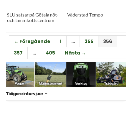
SLU satsar på Götala nöt-
Väderstad Tempo
och lammköttscentrum
← Föregående
1
…
355
356
357
…
405
Nästa →
Tidigare intervjuer