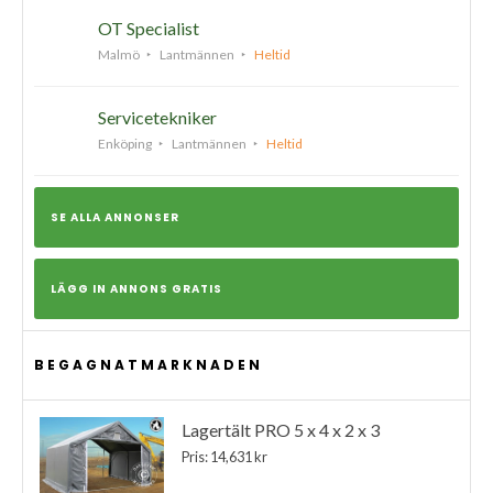
OT Specialist
Malmö
Lantmännen
Heltid
Servicetekniker
Enköping
Lantmännen
Heltid
SE ALLA ANNONSER
LÄGG IN ANNONS GRATIS
BEGAGNATMARKNADEN
Lagertält PRO 5 x 4 x 2 x 3
Pris: 14,631 kr