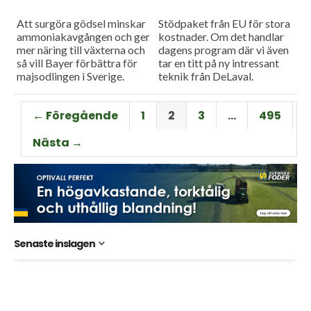
Att surgöra gödsel minskar
Stödpaket från EU för stora
ammoniakavgången och ger
kostnader. Om det handlar
mer näring till växterna och
dagens program där vi även
så vill Bayer förbättra för
tar en titt på ny intressant
majsodlingen i Sverige.
teknik från DeLaval.
← Föregående
1
2
3
…
495
Nästa →
Senaste inslagen