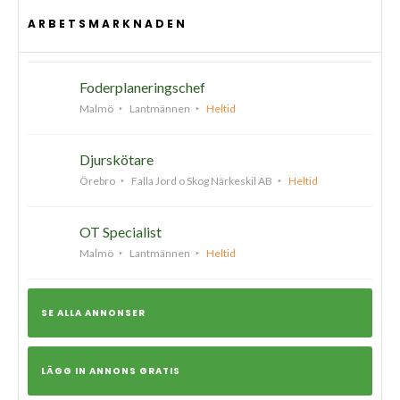
ARBETSMARKNADEN
Foderplaneringschef
Malmö
Lantmännen
Heltid
Djurskötare
Örebro
Falla Jord o Skog Närkeskil AB
Heltid
OT Specialist
Malmö
Lantmännen
Heltid
SE ALLA ANNONSER
LÄGG IN ANNONS GRATIS