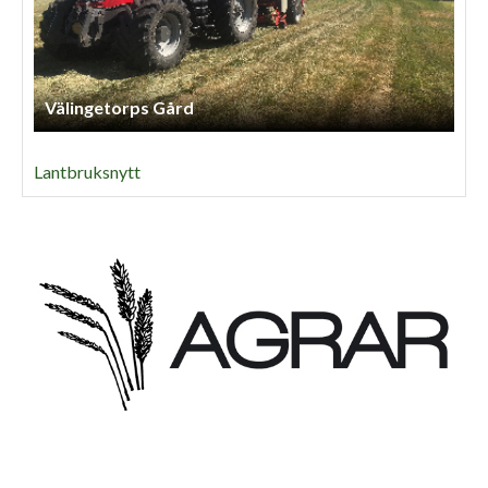
Välingetorps Gård
Lantbruksnytt