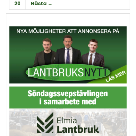
20
Nästa →
odlaren sparar pengar.
maskinentreprenörer och
åkare.