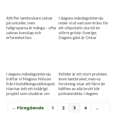
maskiner, samla in data över
arbete samt göra all
information tillgänglig för
dem som har behov av den.
Allt fler lantbrukare satsar
I dagens måndagsintervju
Vi har också...
på solceller, men
reder vi ut vad som krävs för
fallgroparna är många – ofta
att sötpotatis ska bli en
saknas kunskap och
större gröda i Sverige.
erfarenhet hos
Dagens gäst är Oskar
installatörerna. Vi har bjudit
Hansson från HIR Skåne.
in Ola Carlsson från
Som vanligt blir det även en
Länsförsäkringar för att ta
nyhetsuppdatering med en
reda på hur man enklast
rapport från
undviker problemen.
spannmålsmarknaden.
I dagens måndagsintervju
Stölder är ett stort problem
träffar vi Magnus Nilsson
inom lantbruket, men ny
från Hushållningssällskapet.
forskning visar att färre än
Han har lett ett tvåårigt
hälften av alla brott blir
projekt som studerar om
polisanmälda. I dagens
man kan utesluta fosforn i
måndagsintervju ska Stina
startgivan för fodermajs.
Bengtsson berätta mer om
← Föregående
1
2
3
4
…
Det skulle kunna leda till
sin studie bland 570
mindre övergödning och att
lantbrukare,