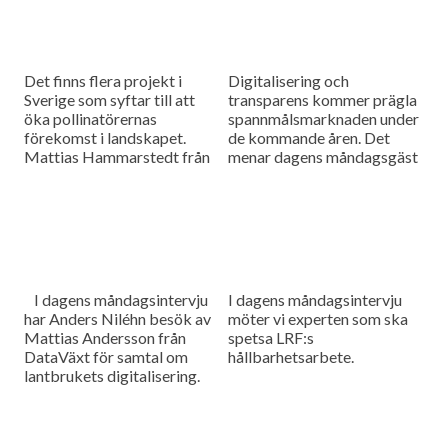
Det finns flera projekt i
Digitalisering och
Sverige som syftar till att
transparens kommer prägla
öka pollinatörernas
spannmålsmarknaden under
förekomst i landskapet.
de kommande åren. Det
Mattias Hammarstedt från
menar dagens måndagsgäst
HIR Skåne ska berätta om
Felicia Bindekrans som är
några av dem i dagens
marknadsansvarig och
måndagsintervju.
medgrundare på Skira. Som
vanligt innehåller dagens
program även en
nyhetsuppdatering med det
senaste från
I dagens måndagsintervju
I dagens måndagsintervju
spannmålsmarknaden.
har Anders Niléhn besök av
möter vi experten som ska
Mattias Andersson från
spetsa LRF:s
DataVäxt för samtal om
hållbarhetsarbete.
lantbrukets digitalisering.
Något som inte längre
undgår någon då data
används för att styra