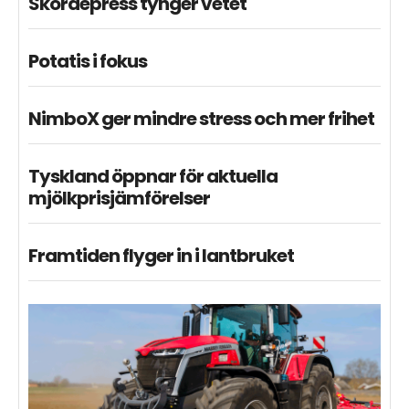
Skördepress tynger vetet
Potatis i fokus
NimboX ger mindre stress och mer frihet
Tyskland öppnar för aktuella
mjölkprisjämförelser
Framtiden flyger in i lantbruket