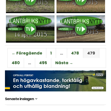
← Föregående
1
…
478
479
480
…
495
Nästa →
Senaste inslagen