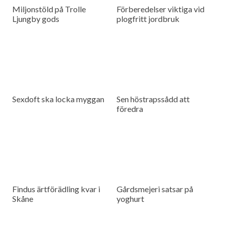
Miljonstöld på Trolle
Förberedelser viktiga vid
Ljungby gods
plogfritt jordbruk
Sexdoft ska locka myggan
Sen höstrapssådd att
föredra
Findus ärtförädling kvar i
Gårdsmejeri satsar på
Skåne
yoghurt