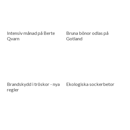
Intensiv månad på Berte
Bruna bönor odlas på
Qvarn
Gotland
Brandskydd i tröskor - nya
Ekologiska sockerbetor
regler