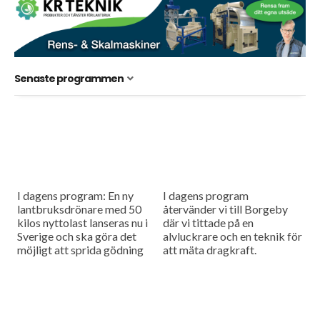
Senaste programmen
I dagens program: En ny
I dagens program
lantbruksdrönare med 50
återvänder vi till Borgeby
kilos nyttolast lanseras nu i
där vi tittade på en
Sverige och ska göra det
alvluckrare och en teknik för
möjligt att sprida gödning
att mäta dragkraft.
och så småfrön utan tunga
maskiner i fält....