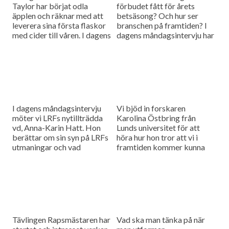
Taylor har börjat odla
förbudet fått för årets
äpplen och räknar med att
betsäsong? Och hur ser
leverera sina första flaskor
branschen på framtiden? I
med cider till våren. I dagens
dagens måndagsintervju har
måndagsintervju ska vi höra
vi bjudit in Fredrik Larsson
vilka utmaningar den här
från Betodlarnas styrelse
sortens odling medför
för att höra efter.
I dagens måndagsintervju
Vi bjöd in forskaren
möter vi LRFs nytillträdda
Karolina Östbring från
vd, Anna-Karin Hatt. Hon
Lunds universitet för att
berättar om sin syn på LRFs
höra hur hon tror att vi i
utmaningar och vad
framtiden kommer kunna
organisationen behöver
använda raps som
fokusera på framöver.
människoföda och inte bara
oljeproduktion.
Tävlingen Rapsmästaren har
Vad ska man tänka på när