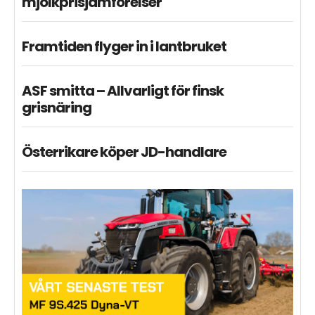
mjölkprisjämförelser
Framtiden flyger in i lantbruket
ASF smitta – Allvarligt för finsk
grisnäring
Österrikare köper JD-handlare