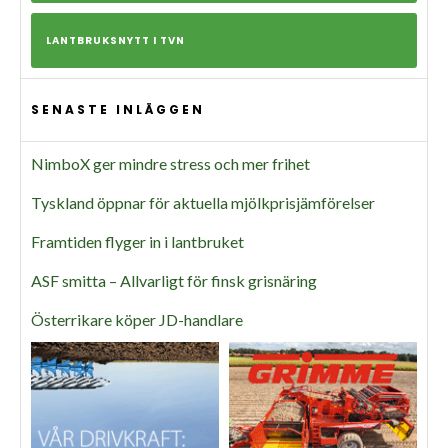
LANTBRUKSNYTT I TVN
SENASTE INLÄGGEN
NimboX ger mindre stress och mer frihet
Tyskland öppnar för aktuella mjölkprisjämförelser
Framtiden flyger in i lantbruket
ASF smitta – Allvarligt för finsk grisnäring
Österrikare köper JD-handlare