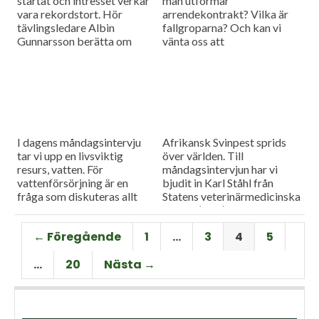
startat och intresset verkar
man utformar
vara rekordstort. Hör
arrendekontrakt? Vilka är
tävlingsledare Albin
fallgroparna? Och kan vi
Gunnarsson berätta om
vänta oss att
mästerskapet och om
arrendepriserna går upp
situationen för svensk
eller ner framöver? Dagens
rapsodling i stort.
måndagsgäst Caroline
Weibull-Göransson har
svaren.
I dagens måndagsintervju
Afrikansk Svinpest sprids
tar vi upp en livsviktig
över världen. Till
resurs, vatten. För
måndagsintervjun har vi
vattenförsörjning är en
bjudit in Karl Ståhl från
fråga som diskuteras allt
Statens veterinärmedicinska
mer intensivt inom
anstalt (SVA) för att prata
lantbruket. Vi bjöd in Malin
om riskerna för spridning till
← Föregående
1
…
3
4
5
Magnusson från Sweco för
Sverige, och vilka
att höra mer om utmaningar
förebyggande åtgärder som
…
20
Nästa →
och möjligheter på området.
görs här.