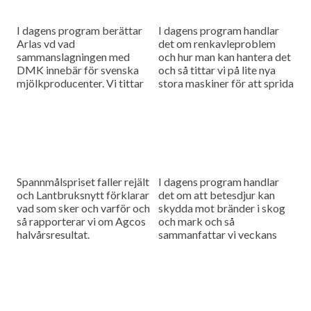
I dagens program berättar
I dagens program handlar
Arlas vd vad
det om renkavleproblem
sammanslagningen med
och hur man kan hantera det
DMK innebär för svenska
och så tittar vi på lite nya
mjölkproducenter. Vi tittar
stora maskiner för att sprida
också närmare på hur Claas
fastgödsel.
utvecklar sina maskiner
genom noggranna
finjusteringar.
Spannmålspriset faller rejält
I dagens program handlar
och Lantbruksnytt förklarar
det om att betesdjur kan
vad som sker och varför och
skydda mot bränder i skog
så rapporterar vi om Agcos
och mark och så
halvårsresultat.
sammanfattar vi veckans
viktigaste nyheter och har
en söndagstävling.