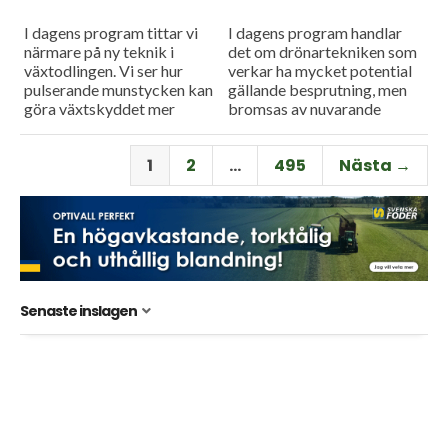
I dagens program tittar vi
I dagens program handlar
närmare på ny teknik i
det om drönartekniken som
växtodlingen. Vi ser hur
verkar ha mycket potential
pulserande munstycken kan
gällande besprutning, men
göra växtskyddet mer
bromsas av nuvarande
träffsäkert och hur en
regelverk. Vi får också höra
såmaskin med tre separata
om företaget Ystamaskiners
1
2
…
495
Nästa →
tankar kan...
arbete med
webbtillgänglighet och...
Senaste inslagen