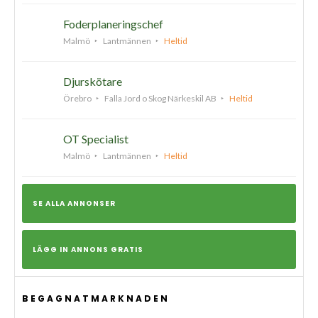
Foderplaneringschef
Malmö
Lantmännen
Heltid
Djurskötare
Örebro
Falla Jord o Skog Närkeskil AB
Heltid
OT Specialist
Malmö
Lantmännen
Heltid
SE ALLA ANNONSER
LÄGG IN ANNONS GRATIS
BEGAGNATMARKNADEN