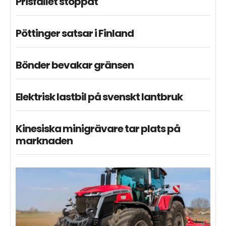
Prisfallet stoppat
Pöttinger satsar i Finland
Bönder bevakar gränsen
Elektrisk lastbil på svenskt lantbruk
Kinesiska minigrävare tar plats på
marknaden