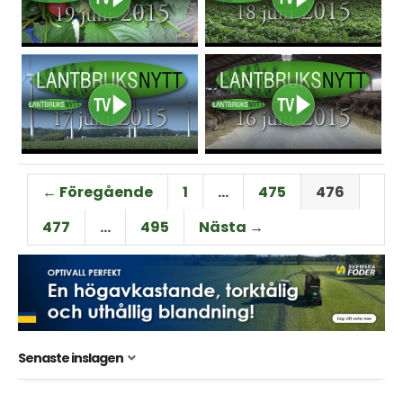
← Föregående
1
…
475
476
477
…
495
Nästa →
Senaste inslagen