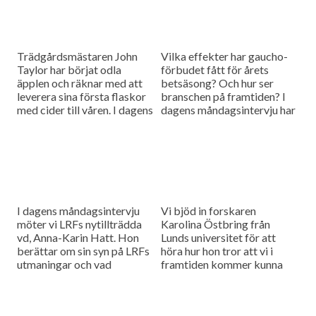
Trädgårdsmästaren John
Vilka effekter har gaucho-
Taylor har börjat odla
förbudet fått för årets
äpplen och räknar med att
betsäsong? Och hur ser
leverera sina första flaskor
branschen på framtiden? I
med cider till våren. I dagens
dagens måndagsintervju har
måndagsintervju ska vi höra
vi bjudit in Fredrik Larsson
vilka utmaningar den här
från Betodlarnas styrelse
sortens odling medför
för att höra efter.
I dagens måndagsintervju
Vi bjöd in forskaren
möter vi LRFs nytillträdda
Karolina Östbring från
vd, Anna-Karin Hatt. Hon
Lunds universitet för att
berättar om sin syn på LRFs
höra hur hon tror att vi i
utmaningar och vad
framtiden kommer kunna
organisationen behöver
använda raps som
fokusera på framöver.
människoföda och inte bara
oljeproduktion.