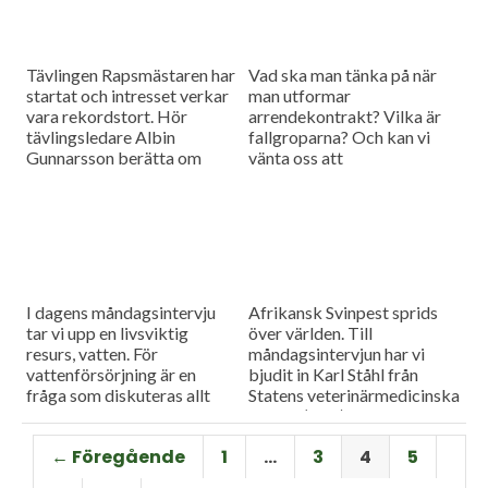
Tävlingen Rapsmästaren har
Vad ska man tänka på när
startat och intresset verkar
man utformar
vara rekordstort. Hör
arrendekontrakt? Vilka är
tävlingsledare Albin
fallgroparna? Och kan vi
Gunnarsson berätta om
vänta oss att
mästerskapet och om
arrendepriserna går upp
situationen för svensk
eller ner framöver? Dagens
rapsodling i stort.
måndagsgäst Caroline
Weibull-Göransson har
svaren.
I dagens måndagsintervju
Afrikansk Svinpest sprids
tar vi upp en livsviktig
över världen. Till
resurs, vatten. För
måndagsintervjun har vi
vattenförsörjning är en
bjudit in Karl Ståhl från
fråga som diskuteras allt
Statens veterinärmedicinska
mer intensivt inom
anstalt (SVA) för att prata
lantbruket. Vi bjöd in Malin
om riskerna för spridning till
← Föregående
1
…
3
4
5
Magnusson från Sweco för
Sverige, och vilka
att höra mer om utmaningar
förebyggande åtgärder som