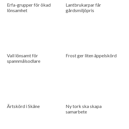
Erfa-grupper för ökad
Lantbrukarpar får
lönsamhet
gårdsmiljöpris
Vall lönsamt för
Frost ger liten äppelskörd
spannmålsodlare
Ärtskörd i Skåne
Ny tork ska skapa
samarbete