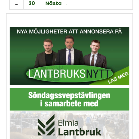
…
20
Nästa →
och möjligheter på området.
görs här.