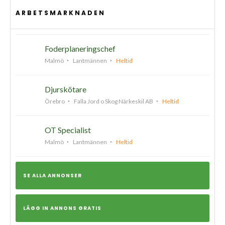
ARBETSMARKNADEN
Foderplaneringschef
Malmö
Lantmännen
Heltid
Djurskötare
Örebro
Falla Jord o Skog Närkeskil AB
Heltid
OT Specialist
Malmö
Lantmännen
Heltid
SE ALLA ANNONSER
LÄGG IN ANNONS GRATIS