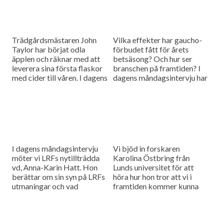
Trädgårdsmästaren John
Vilka effekter har gaucho-
Taylor har börjat odla
förbudet fått för årets
äpplen och räknar med att
betsäsong? Och hur ser
leverera sina första flaskor
branschen på framtiden? I
med cider till våren. I dagens
dagens måndagsintervju har
måndagsintervju ska vi höra
vi bjudit in Fredrik Larsson
vilka utmaningar den här
från Betodlarnas styrelse
sortens odling medför
för att höra efter.
I dagens måndagsintervju
Vi bjöd in forskaren
möter vi LRFs nytillträdda
Karolina Östbring från
vd, Anna-Karin Hatt. Hon
Lunds universitet för att
berättar om sin syn på LRFs
höra hur hon tror att vi i
utmaningar och vad
framtiden kommer kunna
organisationen behöver
använda raps som
fokusera på framöver.
människoföda och inte bara
oljeproduktion.