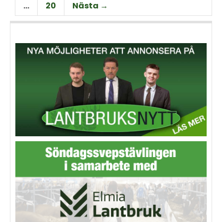
…
20
Nästa →
och möjligheter på området.
görs här.