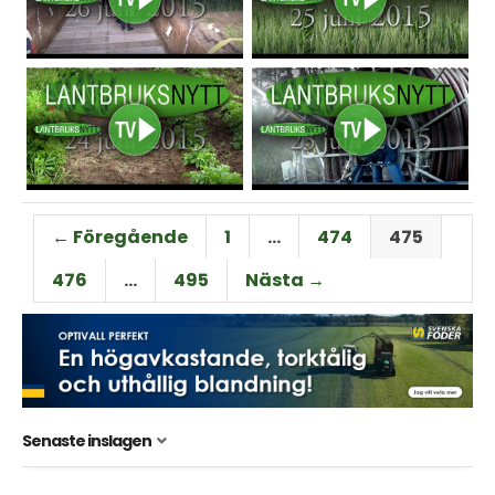
← Föregående
1
…
474
475
476
…
495
Nästa →
Senaste inslagen