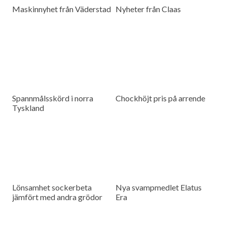
Maskinnyhet från Väderstad
Nyheter från Claas
Spannmålsskörd i norra
Chockhöjt pris på arrende
Tyskland
Lönsamhet sockerbeta
Nya svampmedlet Elatus
jämfört med andra grödor
Era