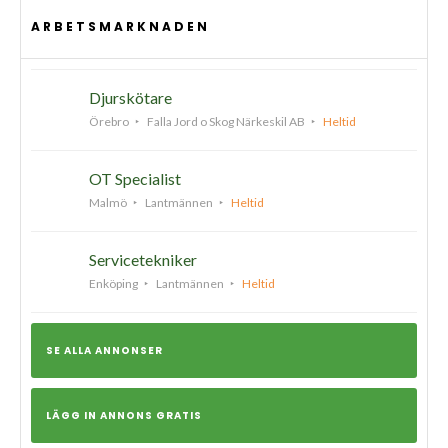
ARBETSMARKNADEN
Djurskötare
Örebro
Falla Jord o Skog Närkeskil AB
Heltid
OT Specialist
Malmö
Lantmännen
Heltid
Servicetekniker
Enköping
Lantmännen
Heltid
SE ALLA ANNONSER
LÄGG IN ANNONS GRATIS