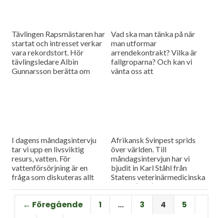
Tävlingen Rapsmästaren har
Vad ska man tänka på när
startat och intresset verkar
man utformar
vara rekordstort. Hör
arrendekontrakt? Vilka är
tävlingsledare Albin
fallgroparna? Och kan vi
Gunnarsson berätta om
vänta oss att
mästerskapet och om
arrendepriserna går upp
situationen för svensk
eller ner framöver? Dagens
rapsodling i stort.
måndagsgäst Caroline
Weibull-Göransson har
svaren.
I dagens måndagsintervju
Afrikansk Svinpest sprids
tar vi upp en livsviktig
över världen. Till
resurs, vatten. För
måndagsintervjun har vi
vattenförsörjning är en
bjudit in Karl Ståhl från
fråga som diskuteras allt
Statens veterinärmedicinska
mer intensivt inom
anstalt (SVA) för att prata
lantbruket. Vi bjöd in Malin
om riskerna för spridning till
← Föregående
1
…
3
4
5
Magnusson från Sweco för
Sverige, och vilka
att höra mer om utmaningar
förebyggande åtgärder som