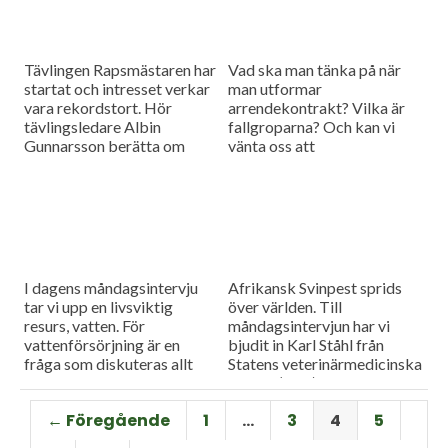
Tävlingen Rapsmästaren har
Vad ska man tänka på när
startat och intresset verkar
man utformar
vara rekordstort. Hör
arrendekontrakt? Vilka är
tävlingsledare Albin
fallgroparna? Och kan vi
Gunnarsson berätta om
vänta oss att
mästerskapet och om
arrendepriserna går upp
situationen för svensk
eller ner framöver? Dagens
rapsodling i stort.
måndagsgäst Caroline
Weibull-Göransson har
svaren.
I dagens måndagsintervju
Afrikansk Svinpest sprids
tar vi upp en livsviktig
över världen. Till
resurs, vatten. För
måndagsintervjun har vi
vattenförsörjning är en
bjudit in Karl Ståhl från
fråga som diskuteras allt
Statens veterinärmedicinska
mer intensivt inom
anstalt (SVA) för att prata
lantbruket. Vi bjöd in Malin
om riskerna för spridning till
← Föregående
1
…
3
4
5
Magnusson från Sweco för
Sverige, och vilka
att höra mer om utmaningar
förebyggande åtgärder som