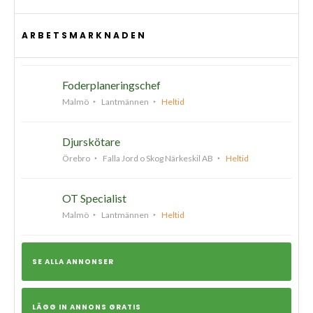
ARBETSMARKNADEN
Foderplaneringschef
Malmö
Lantmännen
Heltid
Djurskötare
Örebro
Falla Jord o Skog Närkeskil AB
Heltid
OT Specialist
Malmö
Lantmännen
Heltid
SE ALLA ANNONSER
LÄGG IN ANNONS GRATIS