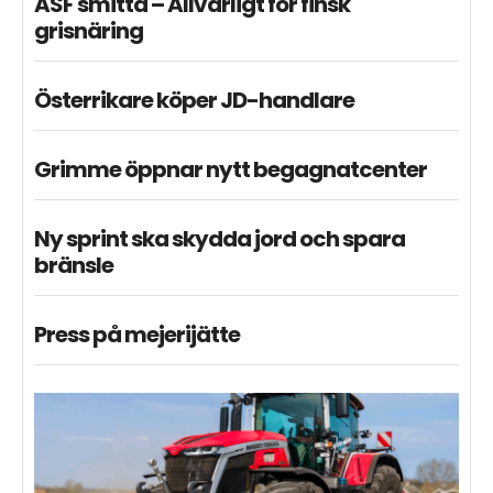
ASF smitta – Allvarligt för finsk
grisnäring
Österrikare köper JD-handlare
Grimme öppnar nytt begagnatcenter
Ny sprint ska skydda jord och spara
bränsle
Press på mejerijätte