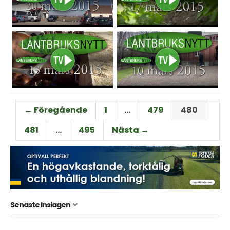
← Föregående
1
…
479
480
481
…
495
Nästa →
Senaste inslagen