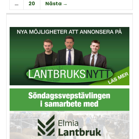
…
20
Nästa →
och möjligheter på området.
görs här.