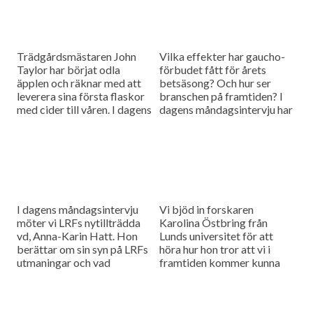
Trädgårdsmästaren John
Vilka effekter har gaucho-
Taylor har börjat odla
förbudet fått för årets
äpplen och räknar med att
betsäsong? Och hur ser
leverera sina första flaskor
branschen på framtiden? I
med cider till våren. I dagens
dagens måndagsintervju har
måndagsintervju ska vi höra
vi bjudit in Fredrik Larsson
vilka utmaningar den här
från Betodlarnas styrelse
sortens odling medför
för att höra efter.
I dagens måndagsintervju
Vi bjöd in forskaren
möter vi LRFs nytillträdda
Karolina Östbring från
vd, Anna-Karin Hatt. Hon
Lunds universitet för att
berättar om sin syn på LRFs
höra hur hon tror att vi i
utmaningar och vad
framtiden kommer kunna
organisationen behöver
använda raps som
fokusera på framöver.
människoföda och inte bara
oljeproduktion.