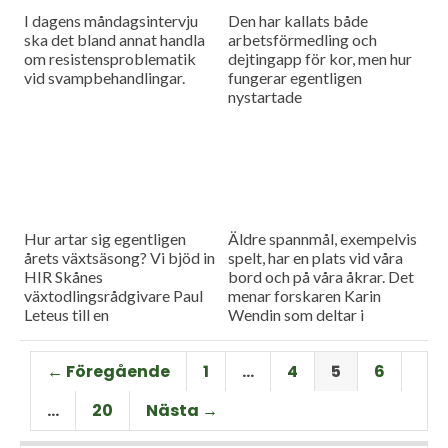
I dagens måndagsintervju
Den har kallats både
ska det bland annat handla
arbetsförmedling och
om resistensproblematik
dejtingapp för kor, men hur
vid svampbehandlingar.
fungerar egentligen
nystartade
betesförmedlingen? Vad är
syftet och vad hoppas man
uppnå? Vi bjöd in Fredrik
Rydhagen från länsstyrelsen
för att reda ut begreppen i
dagens måndagsintervju.
Hur artar sig egentligen
Äldre spannmål, exempelvis
årets växtsäsong? Vi bjöd in
spelt, har en plats vid våra
HIR Skånes
bord och på våra åkrar. Det
växtodlingsrådgivare Paul
menar forskaren Karin
Leteus till en
Wendin som deltar i
måndagsintervju för en
projektet Historiska
genomgång av de vanligaste
sädesslag i framtidens mat. I
← Föregående
1
…
4
5
6
grödorna.
dagens måndagsintervju ska
hon berätta mer.
…
20
Nästa →