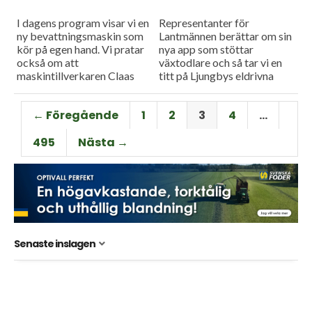
I dagens program visar vi en
Representanter för
ny bevattningsmaskin som
Lantmännen berättar om sin
kör på egen hand. Vi pratar
nya app som stöttar
också om att
växtodlare och så tar vi en
maskintillverkaren Claas
titt på Ljungbys eldrivna
lanserar nya modeller av sina
hjullastare.
fälthackar.
← Föregående
1
2
3
4
…
495
Nästa →
Senaste inslagen