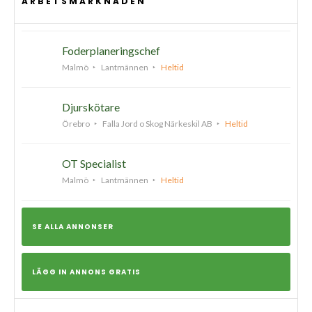
ARBETSMARKNADEN
Foderplaneringschef
Malmö
Lantmännen
Heltid
Djurskötare
Örebro
Falla Jord o Skog Närkeskil AB
Heltid
OT Specialist
Malmö
Lantmännen
Heltid
SE ALLA ANNONSER
LÄGG IN ANNONS GRATIS