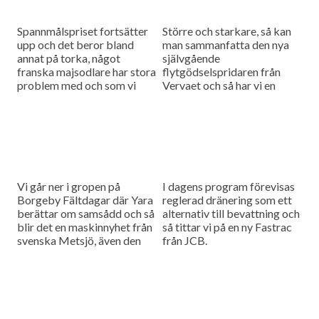
Spannmålspriset fortsätter
Större och starkare, så kan
upp och det beror bland
man sammanfatta den nya
annat på torka, något
självgående
franska majsodlare har stora
flytgödselspridaren från
problem med och som vi
Vervaet och så har vi en
tittar närmre på i dagens
tävling och en
program.
nyhetssammanfattning i
dagens program.
Vi går ner i gropen på
I dagens program förevisas
Borgeby Fältdagar där Yara
reglerad dränering som ett
berättar om samsådd och så
alternativ till bevattning och
blir det en maskinnyhet från
så tittar vi på en ny Fastrac
svenska Metsjö, även den
från JCB.
förevisad på Borgeby.