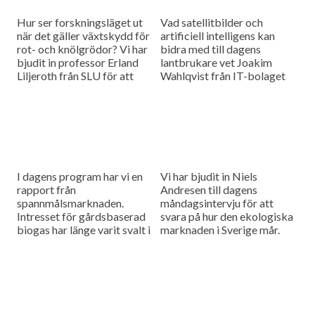
Hur ser forskningsläget ut
Vad satellitbilder och
när det gäller växtskydd för
artificiell intelligens kan
rot- och knölgrödor? Vi har
bidra med till dagens
bjudit in professor Erland
lantbrukare vet Joakim
Liljeroth från SLU för att
Wahlqvist från IT-bolaget
höra mer om de utmaningar
Sogeti. Han är dagens
och möjligheter som
måndagsgäst i studion.
forskarna har att handskas
med.
I dagens program har vi en
Vi har bjudit in Niels
rapport från
Andresen till dagens
spannmålsmarknaden.
måndagsintervju för att
Intresset för gårdsbaserad
svara på hur den ekologiska
biogas har länge varit svalt i
marknaden i Sverige mår.
Sverige. Det vill
Jordbruksverket ändra på.
Dagens måndagsgäst Anna
Hagerberg ska berätta om
myndighetens nya satsning
på biogasrådgivning.