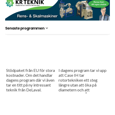
Senaste programmen
Stödpaket från EU för stora
I dagens program tar vi upp
kostnader. Om det handlar
att Case IH tar
dagens program där vi även
rotortekniken ett steg
tar en titt på ny intressant
längre utan att öka på
teknik från DeLaval.
diametern och att
salladsodlaren Åhus Grönt
testar larver som ett
verktyg för...