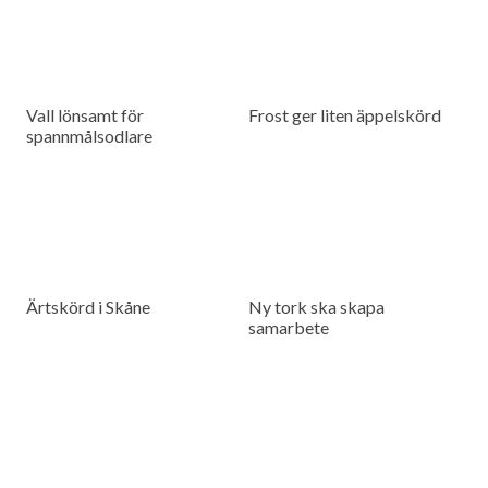
Vall lönsamt för
Frost ger liten äppelskörd
spannmålsodlare
Ärtskörd i Skåne
Ny tork ska skapa
samarbete