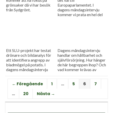
kommer att ha fokus på
det val till
grönsaker då vi har besök
Europaparlamentet. I
från Sydgrönt.
dagens måndagsintervju
kommer vi prata en hel del
om EU och EU:s
jordbrukspolitik. Gäst är
Ewa Rabinowicz, professor i
jordbruksekonomi.
Ett SLU-projekt har testat
Dagens måndagsintervju
drönare och bildanalys för
handlar om hållbarhet och
att identifiera angrepp av
självförsörjning. Hur hänger
bladmögel på potatis. I
de här begreppen ihop? Och
dagens måndagsintervju
vad kommer krävas av
förklarar forskaren Erik
svenskt lantbruk framöver?
Alexandersson hur metoden
Dagens gäst heter Georg
← Föregående
1
…
5
6
7
fungerar.
Carlsson och är forskare på
SLU, Alnarp.
…
20
Nästa →