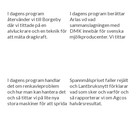
I dagens program
I dagens program berättar
återvänder vi till Borgeby
Arlas vd vad
där vi tittade på en
sammanslagningen med
alvluckrare och en teknik för
DMK innebär för svenska
att mäta dragkraft.
mjölkproducenter. Vi tittar
också närmare på hur Claas
utvecklar sina maskiner
genom noggranna
finjusteringar.
I dagens program handlar
Spannmålspriset faller rejält
det om renkavleproblem
och Lantbruksnytt förklarar
och hur man kan hantera det
vad som sker och varför och
och så tittar vi på lite nya
så rapporterar vi om Agcos
stora maskiner för att sprida
halvårsresultat.
fastgödsel.