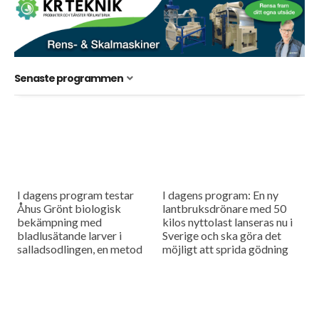
Senaste programmen
I dagens program testar
I dagens program: En ny
Åhus Grönt biologisk
lantbruksdrönare med 50
bekämpning med
kilos nyttolast lanseras nu i
bladlusätande larver i
Sverige och ska göra det
salladsodlingen, en metod
möjligt att sprida gödning
som ser ut att ge lovande
och så småfrön utan tunga
resultat. Vi besöker också
maskiner i fält....
Rippa Nordic, företaget
som vill...