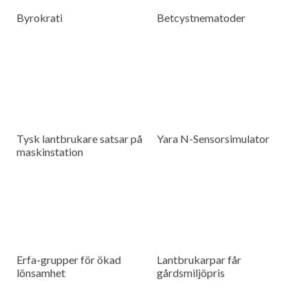
Byrokrati
Betcystnematoder
Tysk lantbrukare satsar på
Yara N-Sensorsimulator
maskinstation
Erfa-grupper för ökad
Lantbrukarpar får
lönsamhet
gårdsmiljöpris