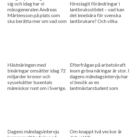
sig och idag har vi
föreslagit förändringar i
mässgeneralen Andreas
lantbruksstödet – vad kan
Mårtensson på plats som
det innebära för svenska
ska berätta mer om vad som
lantbrukare? Och vilka
händer under mässan.
konsekvenser får resultatet i
EU-parlamentsvalet? Detta
och mycket annat ska Carl-
Axel Andersson på LRF
Konsult svara på i dagens
måndagsintervju.
Hästnäringen med
Efterfrågan på arbetskraft
binäringar omsätter idag 72
inom gröna näringar är stor. I
miljarder kronor och
dagens måndagsintervju har
sysselsätter tusentals
vi besök av en
människor runt om i Sverige.
lantmästarstudent som
Men vad krävs egentligen
snart tar examen. "Ett av
för att branschen ska
mitt livs bästa beslut" så
utvecklas ännu mer? Pia
beskrivs utbildningsvalet av
Petersson,
studenten, hör mer om
verksamhetsledare för
varför i dagens program.
Hästen i Skåne är dagens
gäst i Måndagsintervjun och
Dagens måndagsintervju
Om knappt två veckor är
ger svar på dessa frågor.