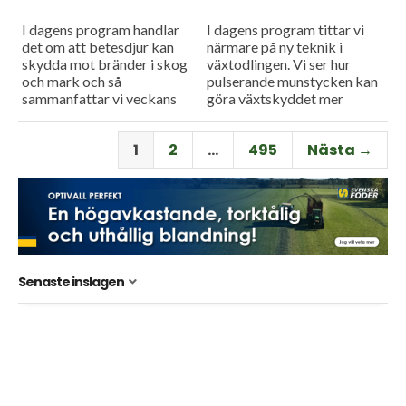
I dagens program handlar
I dagens program tittar vi
det om att betesdjur kan
närmare på ny teknik i
skydda mot bränder i skog
växtodlingen. Vi ser hur
och mark och så
pulserande munstycken kan
sammanfattar vi veckans
göra växtskyddet mer
viktigaste nyheter och har
träffsäkert och hur en
en söndagstävling.
såmaskin med tre separata
1
2
…
495
Nästa →
tankar kan...
Senaste inslagen