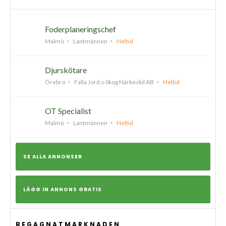
Foderplaneringschef
Malmö
Lantmännen
Heltid
Djurskötare
Örebro
Falla Jord o Skog Närkeskil AB
Heltid
OT Specialist
Malmö
Lantmännen
Heltid
SE ALLA ANNONSER
LÄGG IN ANNONS GRATIS
BEGAGNATMARKNADEN