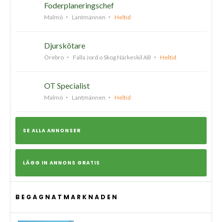
Foderplaneringschef
Malmö
Lantmännen
Heltid
Djurskötare
Örebro
Falla Jord o Skog Närkeskil AB
Heltid
OT Specialist
Malmö
Lantmännen
Heltid
SE ALLA ANNONSER
LÄGG IN ANNONS GRATIS
BEGAGNATMARKNADEN