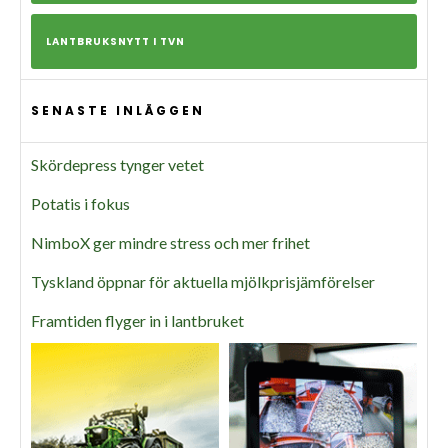
LANTBRUKSNYTT I TVN
SENASTE INLÄGGEN
Skördepress tynger vetet
Potatis i fokus
NimboX ger mindre stress och mer frihet
Tyskland öppnar för aktuella mjölkprisjämförelser
Framtiden flyger in i lantbruket