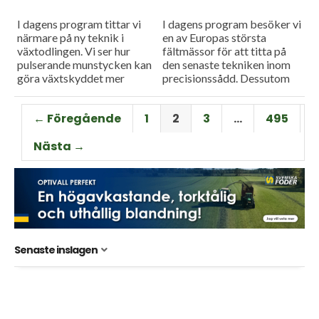
I dagens program tittar vi
I dagens program besöker vi
närmare på ny teknik i
en av Europas största
växtodlingen. Vi ser hur
fältmässor för att titta på
pulserande munstycken kan
den senaste tekniken inom
göra växtskyddet mer
precisionssådd. Dessutom
träffsäkert och hur en
testar vi Case IH:s nya
såmaskin med tre separata
Farmall M – en
← Föregående
1
2
3
…
495
tankar kan...
uppkopplad...
Nästa →
Senaste inslagen