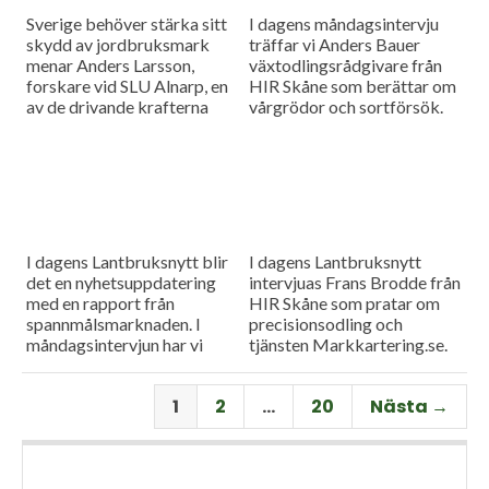
Sverige behöver stärka sitt
I dagens måndagsintervju
skydd av jordbruksmark
träffar vi Anders Bauer
menar Anders Larsson,
växtodlingsrådgivare från
forskare vid SLU Alnarp, en
HIR Skåne som berättar om
av de drivande krafterna
vårgrödor och sortförsök.
bakom föreningen Den
Goda Jorden. Idag är han på
besök i vår måndagsintervju.
Som vanligt rapporterar vi
även från
spannmålsmarknaden.
I dagens Lantbruksnytt blir
I dagens Lantbruksnytt
det en nyhetsuppdatering
intervjuas Frans Brodde från
med en rapport från
HIR Skåne som pratar om
spannmålsmarknaden. I
precisionsodling och
måndagsintervjun har vi
tjänsten Markkartering.se.
besök av Tornums förre vd
Det blir också en
Per Larsson som idag har
nyhetsuppdatering med en
1
2
…
20
Nästa →
rollen som senior advisor på
rapport från
företaget.
spannmålsmarknaden.