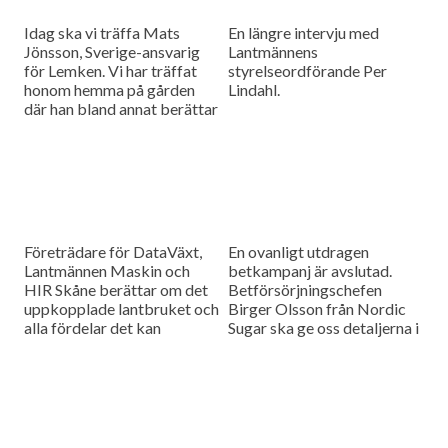
Idag ska vi träffa Mats
En längre intervju med
Jönsson, Sverige-ansvarig
Lantmännens
för Lemken. Vi har träffat
styrelseordförande Per
honom hemma på gården
Lindahl.
där han bland annat berättar
hur det är att kämpa in ett
märke på en marknad som
bitvis kan vara ganska
konservativ.
Företrädare för DataVäxt,
En ovanligt utdragen
Lantmännen Maskin och
betkampanj är avslutad.
HIR Skåne berättar om det
Betförsörjningschefen
uppkopplade lantbruket och
Birger Olsson från Nordic
alla fördelar det kan
Sugar ska ge oss detaljerna i
medföra för ökad kontroll
dagens måndagsintervju.
över såväl maskinerna som
gårdens ekonomi.