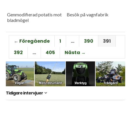
Genmodifierad potatis mot
Besök på vagnfabrik
bladmögel
← Föregående
1
…
390
391
392
…
405
Nästa →
Tidigare intervjuer