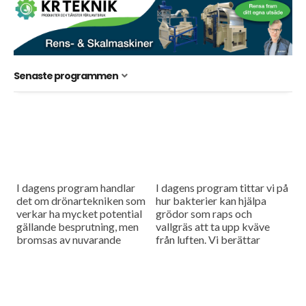
Senaste programmen
I dagens program handlar
I dagens program tittar vi på
det om drönartekniken som
hur bakterier kan hjälpa
verkar ha mycket potential
grödor som raps och
gällande besprutning, men
vallgräs att ta upp kväve
bromsas av nuvarande
från luften. Vi berättar
regelverk. Vi får också höra
också om ett försök med
om företaget Ystamaskiners
biokol som...
arbete med
webbtillgänglighet och...