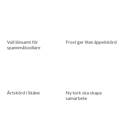
Vall lönsamt för
Frost ger liten äppelskörd
spannmålsodlare
Ärtskörd i Skåne
Ny tork ska skapa
samarbete