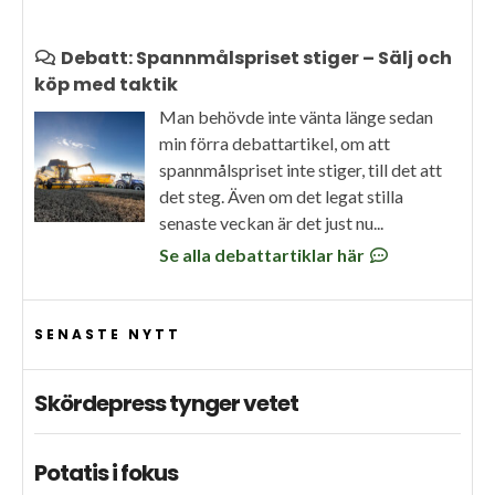
Debatt: Spannmålspriset stiger – Sälj och
köp med taktik
Man behövde inte vänta länge sedan
min förra debattartikel, om att
spannmålspriset inte stiger, till det att
det steg. Även om det legat stilla
senaste veckan är det just nu...
Se alla debattartiklar här
SENASTE NYTT
Skördepress tynger vetet
Potatis i fokus