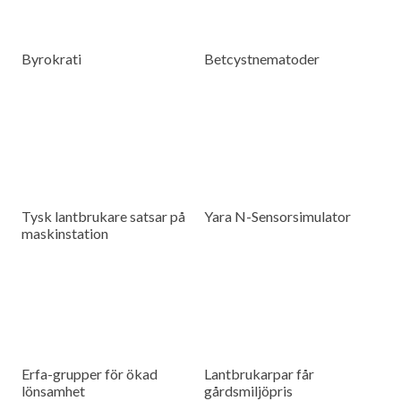
Byrokrati
Betcystnematoder
Tysk lantbrukare satsar på
Yara N-Sensorsimulator
maskinstation
Erfa-grupper för ökad
Lantbrukarpar får
lönsamhet
gårdsmiljöpris