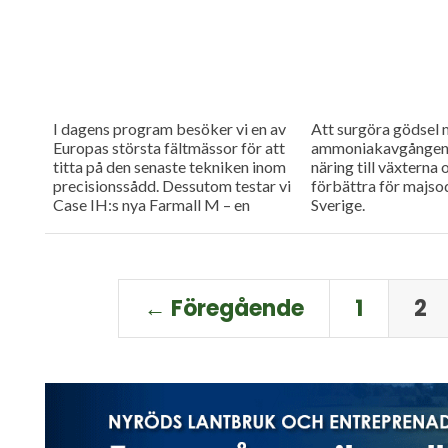
I dagens program besöker vi en av
Att surgöra gödsel 
Europas största fältmässor för att
ammoniakavgången 
titta på den senaste tekniken inom
näring till växterna 
precisionssådd. Dessutom testar vi
förbättra för majsod
Case IH:s nya Farmall M – en
Sverige.
uppkopplad...
← Föregående
1
2