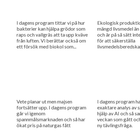
I dagens program tittar vi på hur
Ekologisk produkti
bakterier kan hjälpa grödor som
mängd livsmedel än 
raps och vallgräs att ta upp kväve
och är på så sätt in
från luften. Vi berättar också om
för att säkerställa
ett försök med biokol som...
livsmedelsberedska
man hänsyn till att 
produktion kan störa
Vete planar ut men majsen
I dagens program h
fortsätter upp. I dagens program
exaktare analys av
går vi igenom
hjälp av AI och så s
spannmålsmarknaden och så har
veckan som gått och
ökat pris på naturgas fått
ny tävlingsfråga.
gödselpriset att börja stiga igen,
även i Sverige.