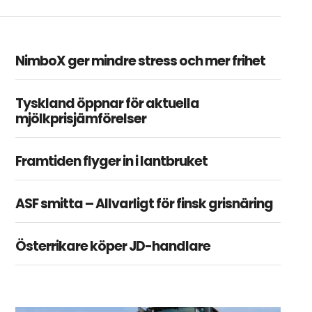
NimboX ger mindre stress och mer frihet
Tyskland öppnar för aktuella
mjölkprisjämförelser
Framtiden flyger in i lantbruket
ASF smitta – Allvarligt för finsk grisnäring
Österrikare köper JD-handlare