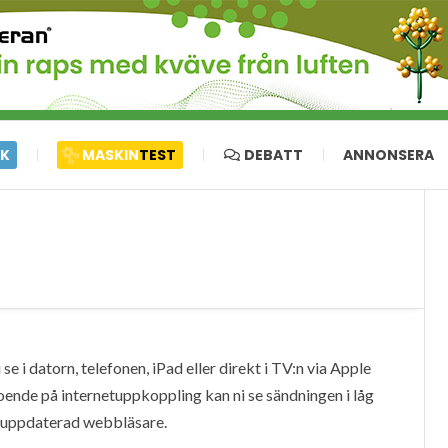
IK
MASKIN
TEST
DEBATT
ANNONSERA
e i datorn, telefonen, iPad eller direkt i TV:n via Apple
oende på internetuppkoppling kan ni se sändningen i låg
en uppdaterad webbläsare.