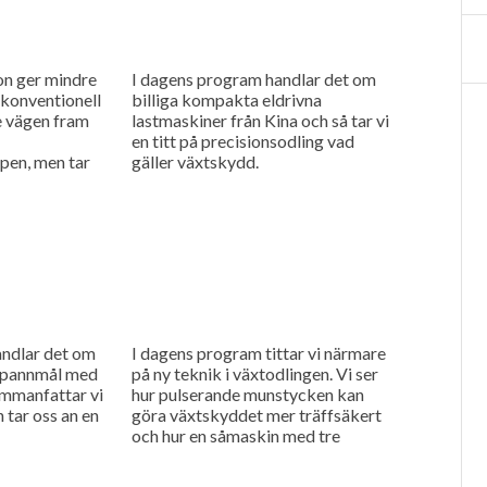
on ger mindre
I dagens program handlar det om
konventionell
billiga kompakta eldrivna
te vägen fram
lastmaskiner från Kina och så tar vi
en titt på precisionsodling vad
pen, men tar
gäller växtskydd.
konventionell
s...
andlar det om
I dagens program tittar vi närmare
 spannmål med
på ny teknik i växtodlingen. Vi ser
ammanfattar vi
hur pulserande munstycken kan
 tar oss an en
göra växtskyddet mer träffsäkert
och hur en såmaskin med tre
separata tankar kan...