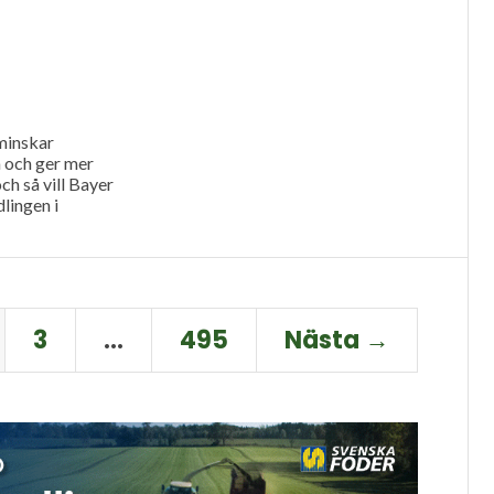
minskar
och ger mer
och så vill Bayer
lingen i
3
…
495
Nästa →