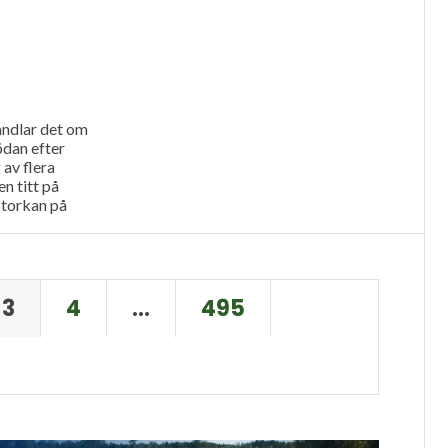
andlar det om
ödan efter
av flera
en titt på
torkan på
3
4
…
495