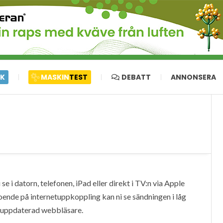
IK
MASKIN
TEST
DEBATT
ANNONSERA
e i datorn, telefonen, iPad eller direkt i TV:n via Apple
oende på internetuppkoppling kan ni se sändningen i låg
en uppdaterad webbläsare.