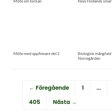
Möte om torkan
New Hollands smart
Möte med uppfinnare del 2
Biologisk mångfald 
Norregården
← Föregående
1
…
405
Nästa →