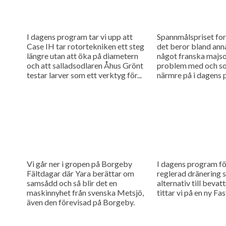
I dagens program tar vi upp att
Spannmålspriset for
Case IH tar rotortekniken ett steg
det beror bland anna
längre utan att öka på diametern
något franska majso
och att salladsodlaren Åhus Grönt
problem med och som
testar larver som ett verktyg för...
närmre på i dagens 
Vi går ner i gropen på Borgeby
I dagens program fö
Fältdagar där Yara berättar om
reglerad dränering 
samsådd och så blir det en
alternativ till bevat
maskinnyhet från svenska Metsjö,
tittar vi på en ny Fa
även den förevisad på Borgeby.