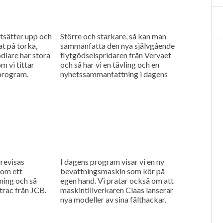
tsätter upp och
Större och starkare, så kan man
t på torka,
sammanfatta den nya självgående
dlare har stora
flytgödselspridaren från Vervaet
 vi tittar
och så har vi en tävling och en
program.
nyhetssammanfattning i dagens
program.
revisas
I dagens program visar vi en ny
som ett
bevattningsmaskin som kör på
tning och så
egen hand. Vi pratar också om att
strac från JCB.
maskintillverkaren Claas lanserar
nya modeller av sina fälthackar.