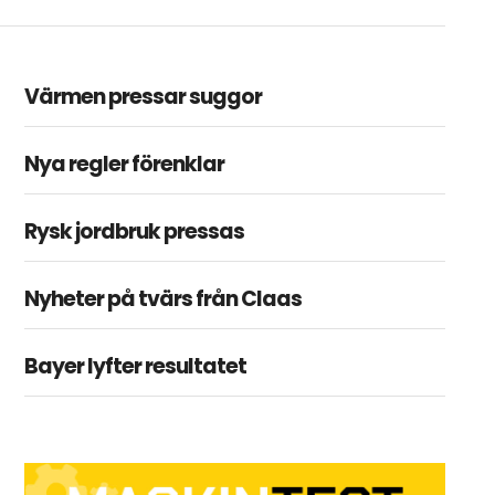
Värmen pressar suggor
Nya regler förenklar
Rysk jordbruk pressas
Nyheter på tvärs från Claas
Bayer lyfter resultatet