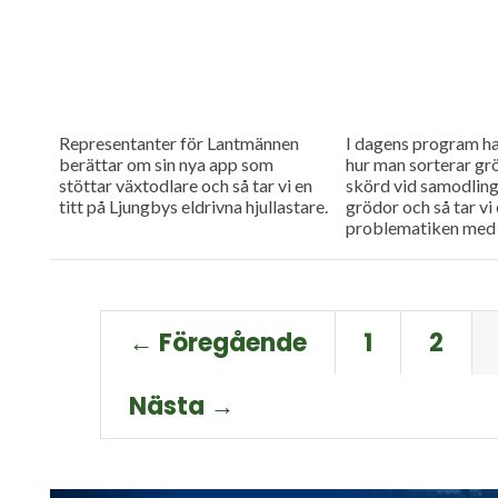
Representanter för Lantmännen
I dagens program h
berättar om sin nya app som
hur man sorterar gr
stöttar växtodlare och så tar vi en
skörd vid samodling 
titt på Ljungbys eldrivna hjullastare.
grödor och så tar vi 
problematiken med 
Gotland.
← Föregående
1
2
Nästa →