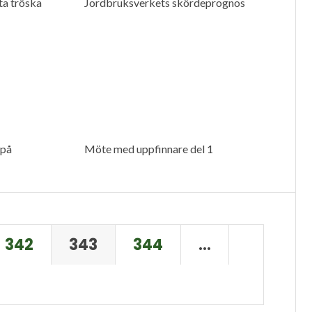
a tröska
Jordbruksverkets skördeprognos
på
Möte med uppfinnare del 1
342
343
344
…