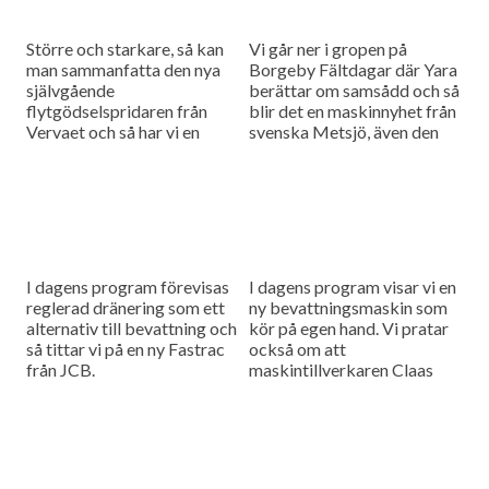
Större och starkare, så kan
Vi går ner i gropen på
man sammanfatta den nya
Borgeby Fältdagar där Yara
självgående
berättar om samsådd och så
flytgödselspridaren från
blir det en maskinnyhet från
Vervaet och så har vi en
svenska Metsjö, även den
tävling och en
förevisad på Borgeby.
nyhetssammanfattning i
dagens program.
I dagens program förevisas
I dagens program visar vi en
reglerad dränering som ett
ny bevattningsmaskin som
alternativ till bevattning och
kör på egen hand. Vi pratar
så tittar vi på en ny Fastrac
också om att
från JCB.
maskintillverkaren Claas
lanserar nya modeller av sina
fälthackar.