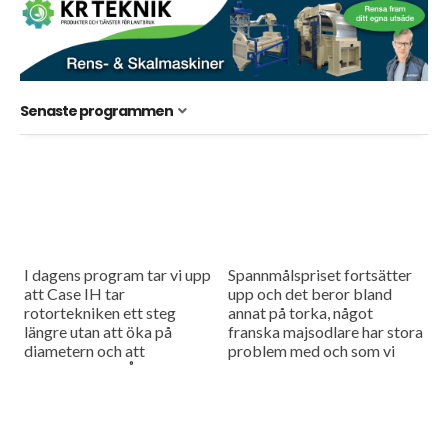
Senaste programmen
I dagens program tar vi upp
Spannmålspriset fortsätter
att Case IH tar
upp och det beror bland
rotortekniken ett steg
annat på torka, något
längre utan att öka på
franska majsodlare har stora
diametern och att
problem med och som vi
salladsodlaren Åhus Grönt
tittar närmre på i dagens
testar larver som ett
program.
verktyg för...