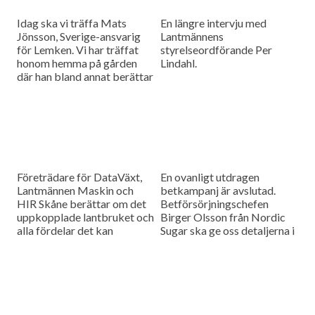
Idag ska vi träffa Mats
En längre intervju med
Jönsson, Sverige-ansvarig
Lantmännens
för Lemken. Vi har träffat
styrelseordförande Per
honom hemma på gården
Lindahl.
där han bland annat berättar
hur det är att kämpa in ett
märke på en marknad som
bitvis kan vara ganska
konservativ.
Företrädare för DataVäxt,
En ovanligt utdragen
Lantmännen Maskin och
betkampanj är avslutad.
HIR Skåne berättar om det
Betförsörjningschefen
uppkopplade lantbruket och
Birger Olsson från Nordic
alla fördelar det kan
Sugar ska ge oss detaljerna i
medföra för ökad kontroll
dagens måndagsintervju.
över såväl maskinerna som
gårdens ekonomi.