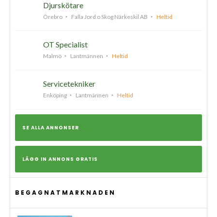
Djurskötare
Örebro
Falla Jord o Skog Närkeskil AB
Heltid
OT Specialist
Malmö
Lantmännen
Heltid
Servicetekniker
Enköping
Lantmännen
Heltid
SE ALLA ANNONSER
LÄGG IN ANNONS GRATIS
BEGAGNATMARKNADEN