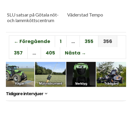
SLU satsar på Götala nöt-
Väderstad Tempo
och lammköttscentrum
← Föregående
1
…
355
356
357
…
405
Nästa →
Tidigare intervjuer