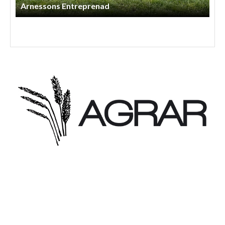
Örmatofta Maskin AB