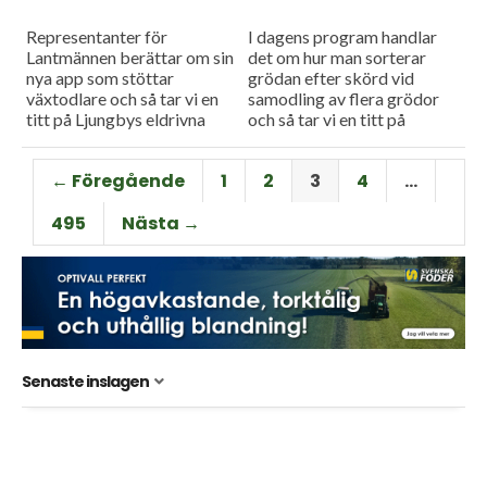
Representanter för
I dagens program handlar
Lantmännen berättar om sin
det om hur man sorterar
nya app som stöttar
grödan efter skörd vid
växtodlare och så tar vi en
samodling av flera grödor
titt på Ljungbys eldrivna
och så tar vi en titt på
hjullastare.
problematiken med torkan
på Gotland.
← Föregående
1
2
3
4
…
495
Nästa →
Senaste inslagen