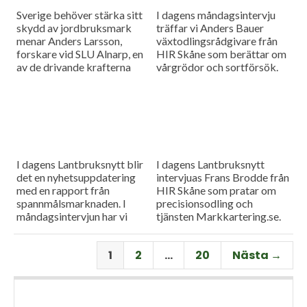
Sverige behöver stärka sitt
I dagens måndagsintervju
skydd av jordbruksmark
träffar vi Anders Bauer
menar Anders Larsson,
växtodlingsrådgivare från
forskare vid SLU Alnarp, en
HIR Skåne som berättar om
av de drivande krafterna
vårgrödor och sortförsök.
bakom föreningen Den
Goda Jorden. Idag är han på
besök i vår måndagsintervju.
Som vanligt rapporterar vi
även från
spannmålsmarknaden.
I dagens Lantbruksnytt blir
I dagens Lantbruksnytt
det en nyhetsuppdatering
intervjuas Frans Brodde från
med en rapport från
HIR Skåne som pratar om
spannmålsmarknaden. I
precisionsodling och
måndagsintervjun har vi
tjänsten Markkartering.se.
besök av Tornums förre vd
Det blir också en
Per Larsson som idag har
nyhetsuppdatering med en
1
2
…
20
Nästa →
rollen som senior advisor på
rapport från
företaget.
spannmålsmarknaden.