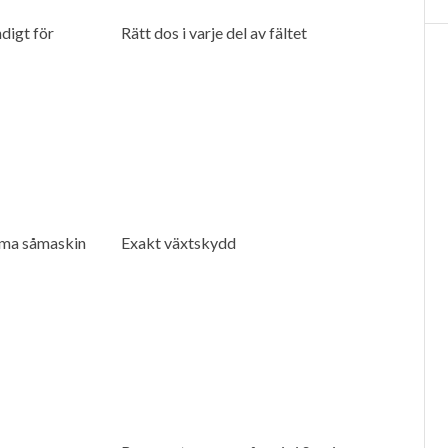
digt för
Rätt dos i varje del av fältet
ma såmaskin
Exakt växtskydd