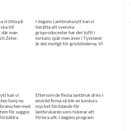
 vi titta på
I dagens Lantbruksnytt kan vi
ska till
berätta att svenska
k där man
grisproducenter har det tufft i
ch Zetor.
torkans spår men även i Tyskland
är det motigt för grisbönderna. Vi
ska också bege oss till...
ytt kan vi
Eftersom de flesta lantbruk drivs i
tten Sony nu
enskild firma så blir en konkurs
uksbranschen med
mycket förödande för
tem för suggor.
lantbrukaren som riskerar att
förbättra
förlora allt. I dagens program
spara både...
besöker vi Ackordcentralen som
menar att...