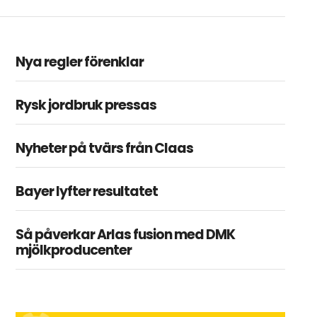
Nya regler förenklar
Rysk jordbruk pressas
Nyheter på tvärs från Claas
Bayer lyfter resultatet
Så påverkar Arlas fusion med DMK
mjölkproducenter