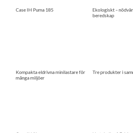
Case IH Puma 185
Ekologiskt – nödvän
beredskap
Kompakta eldrivna minilastare för
Tre produkter i sam
många miljöer