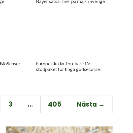
ge
Bayer satsar mer på majs i Sverige
 BioSensor
Europeiska lantbrukare får
stödpaket för höga gödselpriser
3
…
405
Nästa →