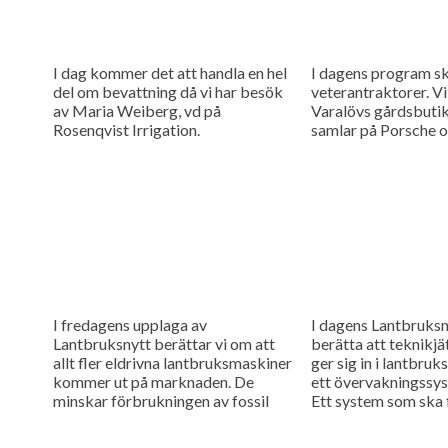
I dag kommer det att handla en hel
I dagens program ska
del om bevattning då vi har besök
veterantraktorer. Vi 
av Maria Weiberg, vd på
Varalövs gårdsbuti
Rosenqvist Irrigation.
samlar på Porsche o
I fredagens upplaga av
I dagens Lantbruksn
Lantbruksnytt berättar vi om att
berätta att teknikjä
allt fler eldrivna lantbruksmaskiner
ger sig in i lantbr
kommer ut på marknaden. De
ett övervakningssys
minskar förbrukningen av fossil
Ett system som ska 
energi jämfört med dieseltraktorer.
suggornas hälsa och 
Vi har tittat lite...