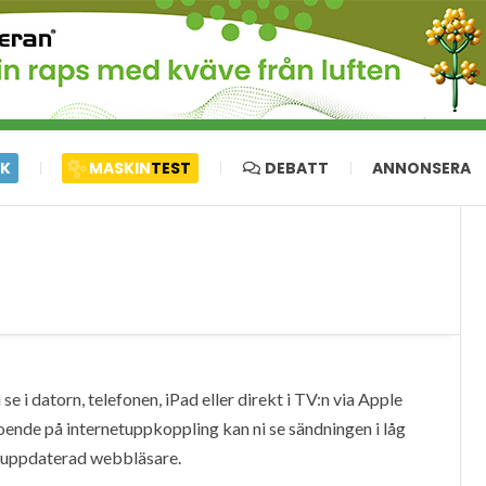
IK
MASKIN
TEST
DEBATT
ANNONSERA
e i datorn, telefonen, iPad eller direkt i TV:n via Apple
oende på internetuppkoppling kan ni se sändningen i låg
en uppdaterad webbläsare.