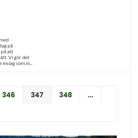
t med
dag på
 på att
tt. Vi gör det
 inslag som ni...
346
347
348
…