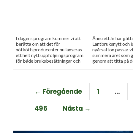
I dagens program kommer vi att
Ännu ett år har gåt
berätta om att det för
Lantbruksnytt och i
nötköttsproducenter nu lanseras
nyårsafton passar vi
ett helt nytt uppföljningsprogram
summera året som gå
för både bruksbesättningar och
genom att titta på de
avelsbesättningar. Vi hör även hur
en del offentliga...
← Föregående
1
…
495
Nästa →