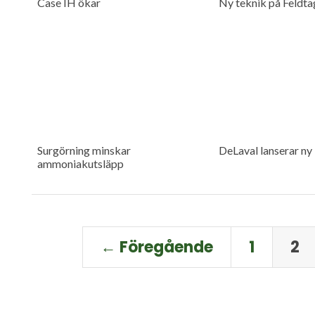
Case IH ökar
Ny teknik på Feldta
Surgörning minskar
DeLaval lanserar ny
ammoniakutsläpp
← Föregående
1
2