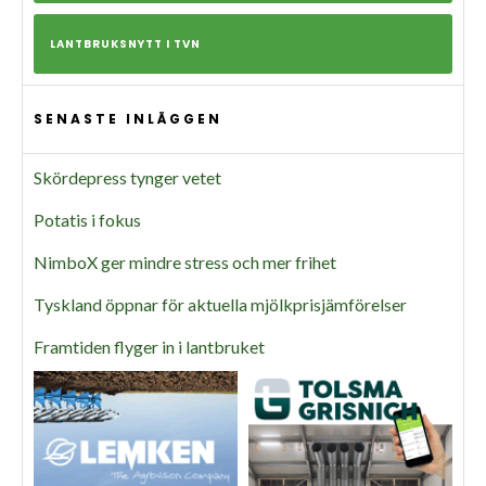
LANTBRUKSNYTT I TVN
SENASTE INLÄGGEN
Skördepress tynger vetet
Potatis i fokus
NimboX ger mindre stress och mer frihet
Tyskland öppnar för aktuella mjölkprisjämförelser
Framtiden flyger in i lantbruket