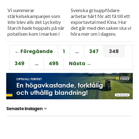
Vi summerar
Svenska grisuppfödare
stärkelsekampanjen som
arbetar hårt för att få till ett
inte blev alls det Lyckeby
exportavtal med Kina. Hur
Starch hade hoppats på när
det går med den saken ska vi
potatisen kom i marken i
höra mer om i dagens
våras. Och så besöker vi en
måndagsintervju med
stor leverantör av julgranar
Mattias Espert, vice...
← Föregående
1
…
347
348
för...
349
…
495
Nästa →
Senaste inslagen