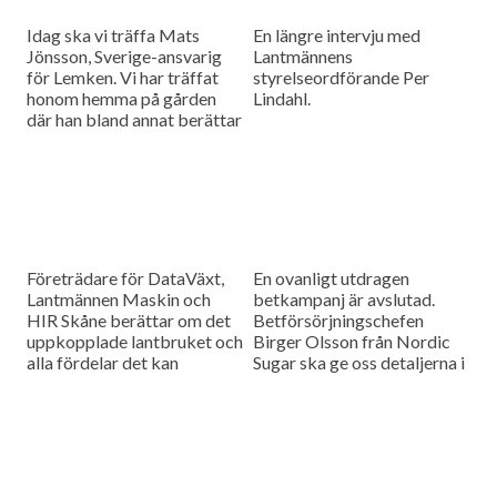
Idag ska vi träffa Mats
En längre intervju med
Jönsson, Sverige-ansvarig
Lantmännens
för Lemken. Vi har träffat
styrelseordförande Per
honom hemma på gården
Lindahl.
där han bland annat berättar
hur det är att kämpa in ett
märke på en marknad som
bitvis kan vara ganska
konservativ.
Företrädare för DataVäxt,
En ovanligt utdragen
Lantmännen Maskin och
betkampanj är avslutad.
HIR Skåne berättar om det
Betförsörjningschefen
uppkopplade lantbruket och
Birger Olsson från Nordic
alla fördelar det kan
Sugar ska ge oss detaljerna i
medföra för ökad kontroll
dagens måndagsintervju.
över såväl maskinerna som
gårdens ekonomi.