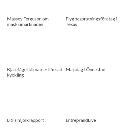
Massey Ferguson om
Flygbesprutningsföretag i
maskinmarknaden
Texas
Bjärefågel klimatcertifierad
Majsdag i Önnestad
kyckling
LRFs mjölkrapport
EntreprandLive