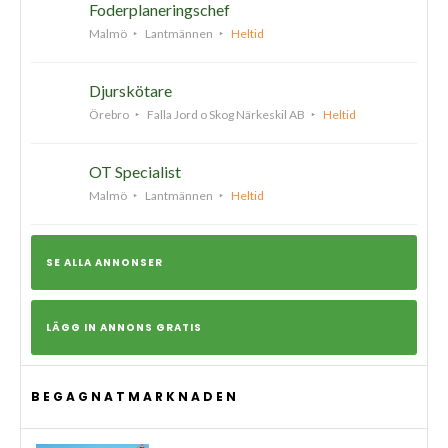
Foderplaneringschef
Malmö
Lantmännen
Heltid
Djurskötare
Örebro
Falla Jord o Skog Närkeskil AB
Heltid
OT Specialist
Malmö
Lantmännen
Heltid
SE ALLA ANNONSER
LÄGG IN ANNONS GRATIS
BEGAGNATMARKNADEN