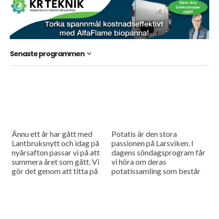
Senaste programmen
Ännu ett år har gått med
Potatis är den stora
Lantbruksnytt och idag på
passionen på Larsviken. I
nyårsafton passar vi på att
dagens söndagsprogram får
summera året som gått. Vi
vi höra om deras
gör det genom att titta på
potatissamling som består
de inslag som ni...
av 550 sorter. Vilken är din
favoritpotatis?