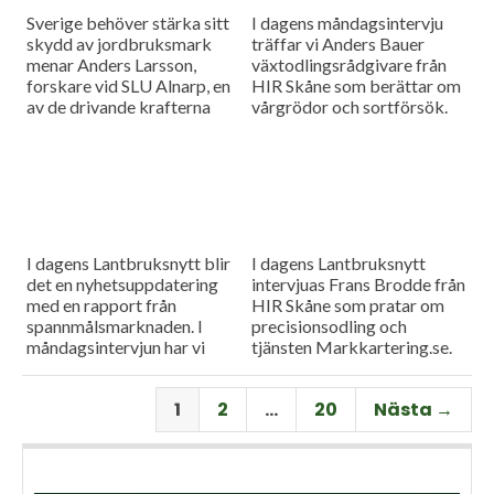
Sverige behöver stärka sitt
I dagens måndagsintervju
skydd av jordbruksmark
träffar vi Anders Bauer
menar Anders Larsson,
växtodlingsrådgivare från
forskare vid SLU Alnarp, en
HIR Skåne som berättar om
av de drivande krafterna
vårgrödor och sortförsök.
bakom föreningen Den
Goda Jorden. Idag är han på
besök i vår måndagsintervju.
Som vanligt rapporterar vi
även från
spannmålsmarknaden.
I dagens Lantbruksnytt blir
I dagens Lantbruksnytt
det en nyhetsuppdatering
intervjuas Frans Brodde från
med en rapport från
HIR Skåne som pratar om
spannmålsmarknaden. I
precisionsodling och
måndagsintervjun har vi
tjänsten Markkartering.se.
besök av Tornums förre vd
Det blir också en
Per Larsson som idag har
nyhetsuppdatering med en
1
2
…
20
Nästa →
rollen som senior advisor på
rapport från
företaget.
spannmålsmarknaden.