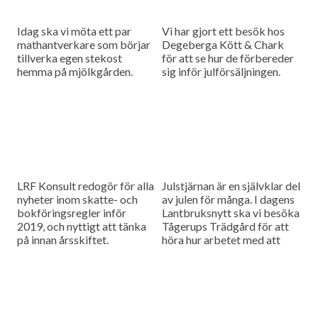
Idag ska vi möta ett par
Vi har gjort ett besök hos
mathantverkare som börjar
Degeberga Kött & Chark
tillverka egen stekost
för att se hur de förbereder
hemma på mjölkgården.
sig inför julförsäljningen.
LRF Konsult redogör för alla
Julstjärnan är en självklar del
nyheter inom skatte- och
av julen för många. I dagens
bokföringsregler inför
Lantbruksnytt ska vi besöka
2019, och nyttigt att tänka
Tågerups Trädgård för att
på innan årsskiftet.
höra hur arbetet med att
driva upp de populära
krukväxterna går...