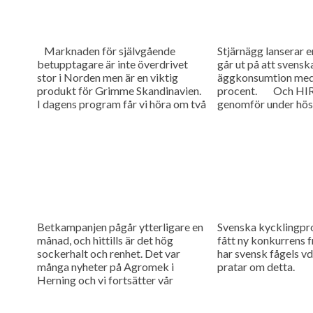
Marknaden för självgående
Stjärnägg lanserar e
betupptagare är inte överdrivet
går ut på att svensk
stor i Norden men är en viktig
äggkonsumtion med
produkt för Grimme Skandinavien.
procent. Och HIR
I dagens program får vi höra om två
genomför under hös
helt nya maskiner till...
utbildningar för la
vill...
Betkampanjen pågår ytterligare en
Svenska kycklingpr
månad, och hittills är det hög
fått ny konkurrens fr
sockerhalt och renhet. Det var
har svensk fågels vd
många nyheter på Agromek i
pratar om detta.
Herning och vi fortsätter vår
rapportering från den danska
mässan.