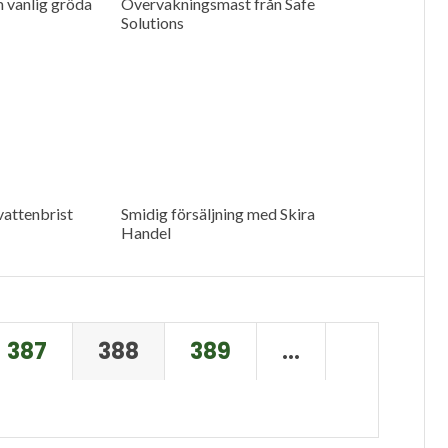
m vanlig gröda
Övervakningsmast från Safe
Solutions
vattenbrist
Smidig försäljning med Skira
Handel
387
388
389
…