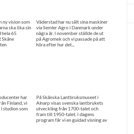
n ny vision som
Väderstad har nu sålt sina maskiner
arna ska öka sin
via Semler Agro i Danmark under
 hela 65
några år. I november ställde de ut
 Skåne
på Agromek och vi passade på att
ten
höra efter hur det...
ntbrukare som
oducenter har
På Skånska Lantbruksmuseet i
ån Finland, vi
Alnarp visas svenska lantbrukets
 i studion som
utveckling från 1700-talet och
fram till 1950-talet. I dagens
program får vi en guidad visning av
historiska lantbruksmaskiner och
redskap från en...