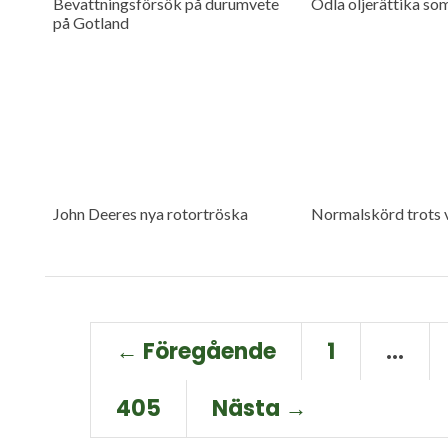
Bevattningsförsök på durumvete
Odla oljerättika so
på Gotland
John Deeres nya rotortröska
Normalskörd trots 
← Föregående
1
…
405
Nästa →