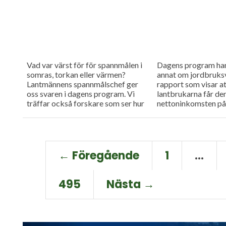
Vad var värst för för spannmålen i
Dagens program han
somras, torkan eller värmen?
annat om jordbruks
Lantmännens spannmålschef ger
rapport som visar a
oss svaren i dagens program. Vi
lantbrukarna får de
träffar också forskare som ser hur
nettoninkomsten på 
produktionssystem påverkar
besöker också Alna
smaken.
nötköttsdag där det 
← Föregående
1
…
495
Nästa →