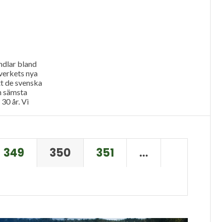
dlar bland
verkets nya
tt de svenska
n sämsta
30 år. Vi
rps
diskuterades...
349
350
351
…