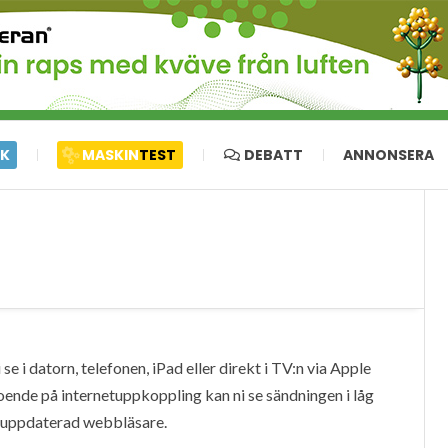
IK
MASKIN
TEST
DEBATT
ANNONSERA
e i datorn, telefonen, iPad eller direkt i TV:n via Apple
oende på internetuppkoppling kan ni se sändningen i låg
en uppdaterad webbläsare.