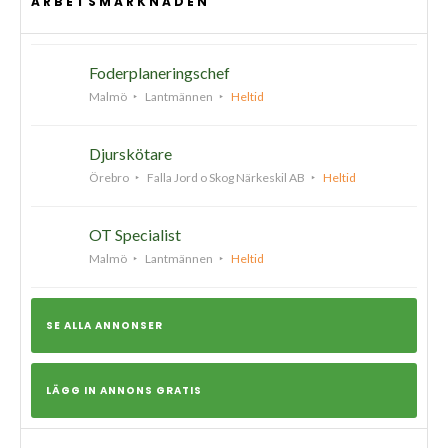
ARBETSMARKNADEN
Foderplaneringschef
Malmö
Lantmännen
Heltid
Djurskötare
Örebro
Falla Jord o Skog Närkeskil AB
Heltid
OT Specialist
Malmö
Lantmännen
Heltid
SE ALLA ANNONSER
LÄGG IN ANNONS GRATIS