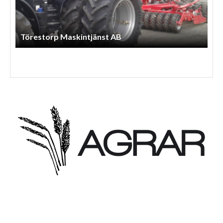
Törestorp Maskintjänst AB