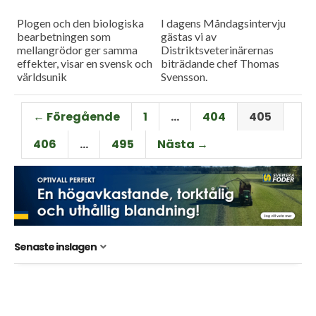
Plogen och den biologiska
I dagens Måndagsintervju
bearbetningen som
gästas vi av
mellangrödor ger samma
Distriktsveterinärernas
effekter, visar en svensk och
biträdande chef Thomas
världsunik
Svensson.
etableringsdemonstration. I
dagens program träffar vi
← Föregående
1
…
404
405
också Filip Löfquist i Gislöv,
som berättar om
406
…
495
Nästa →
fördelarna...
Senaste inslagen