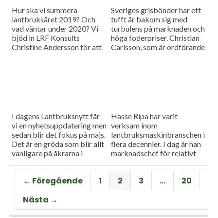
Hur ska vi summera
Sveriges grisbönder har ett
lantbruksåret 2019? Och
tufft år bakom sig med
vad väntar under 2020? Vi
turbulens på marknaden och
bjöd in LRF Konsults
höga foderpriser. Christian
Christine Andersson för att
Carlsson, som är ordförande
reda ut några av
för Skånes och Blekinges
frågetecknen i dagens
grisproducenter, vågar ändå
måndagsintervju
se positivt på det
kommande året. Hör mer i
dagens måndagsintervju.
I dagens Lantbruksnytt får
Hasse Ripa har varit
vi en nyhetsuppdatering men
verksam inom
sedan blir det fokus på majs.
lantbruksmaskinbranschen i
Det är en gröda som blir allt
flera decennier. I dag är han
vanligare på åkrarna i
marknadschef för relativt
framför allt Sydsverige. En
nystartade Swedish Agro
som vet allt om majsens
Machinery med
← Föregående
1
2
3
…
20
fördelar, men också om
huvudagenturen Claas. Hur
majsens utmaningar, är Hans
går det för Swedish Agro
Nästa →
Thorell som började odla
Machinery?
grödan redan på 70-talet.