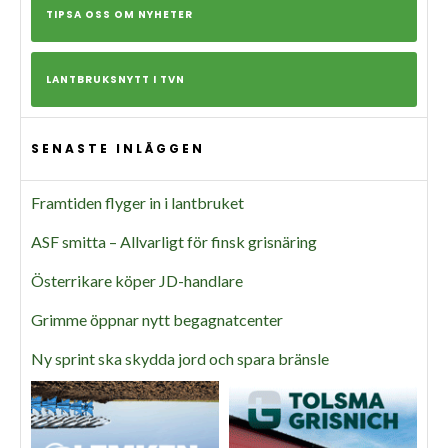
TIPSA OSS OM NYHETER
LANTBRUKSNYTT I TVN
SENASTE INLÄGGEN
Framtiden flyger in i lantbruket
ASF smitta – Allvarligt för finsk grisnäring
Österrikare köper JD-handlare
Grimme öppnar nytt begagnatcenter
Ny sprint ska skydda jord och spara bränsle