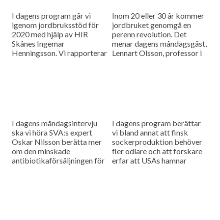
I dagens program går vi
Inom 20 eller 30 år kommer
igenom jordbruksstöd för
jordbruket genomgå en
2020 med hjälp av HIR
perenn revolution. Det
Skånes Ingemar
menar dagens måndagsgäst,
Henningsson. Vi rapporterar
Lennart Olsson, professor i
också från
hållbarhetsvetenskap vid
spannmålsmarknaden.
Lunds universitet.
I dagens måndagsintervju
I dagens program berättar
ska vi höra SVA:s expert
vi bland annat att finsk
Oskar Nilsson berätta mer
sockerproduktion behöver
om den minskade
fler odlare och att forskare
antibiotikaförsäljningen för
erfar att USAs hamnar
djuranvändning i EU.
bombarderas med afrikansk
svinpest.