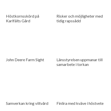
Höstkornsskörd på
Risker och möjligheter med
Karlfälts Gård
tidig rapssådd
John Deere Farm Sight
Länsstyrelsen uppmanar till
samarbete i torkan
Samverkan kring viltvård
Finlira med kväve i höstvete