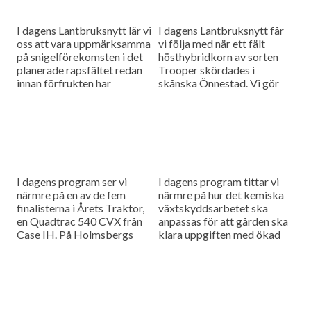
I dagens Lantbruksnytt lär vi
I dagens Lantbruksnytt får
oss att vara uppmärksamma
vi följa med när ett fält
på snigelförekomsten i det
hösthybridkorn av sorten
planerade rapsfältet redan
Trooper skördades i
innan förfrukten har
skånska Önnestad. Vi gör
skördats. Också träffar vi
också ett besök hos
grundaren av det nystartade
Mårtenssons Maskinstation
Drönarbolaget.
i Nävlinge där man...
I dagens program ser vi
I dagens program tittar vi
närmre på en av de fem
närmre på hur det kemiska
finalisterna i Årets Traktor,
växtskyddsarbetet ska
en Quadtrac 540 CVX från
anpassas för att gården ska
Case IH. På Holmsbergs
klara uppgiften med ökad
gård har man fördubblat sin
produktion i kombination
grisproduktion...
med miljöhänsyn och så
besöker vi...