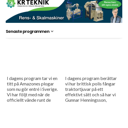
Senaste programmen
I dagens program tar vi en
I dagens program berättar
titt på Amazones plogar
vi hur brittisk polis fångar
som nu gör entré i Sverige.
traktortjuvar på ett
Vi har följt med när de
effektivt sätt och så har vi
officiellt vände runt de
Gunnar Henningsson,
första svenska tiltorna. Vi...
rapsmästare 2016, i studion
och det är Tobias Malmberg
som...