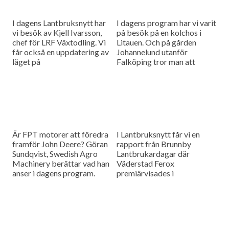
I dagens Lantbruksnytt har
I dagens program har vi varit
vi besök av Kjell Ivarsson,
på besök på en kolchos i
chef för LRF Växtodling. Vi
Litauen. Och på gården
får också en uppdatering av
Johannelund utanför
läget på
Falköping tror man att
spannmålsmarknaden.
svensken snart kommer få
upp ögonen för
lammköttets...
Är FPT motorer att föredra
I Lantbruksnytt får vi en
framför John Deere? Göran
rapport från Brunnby
Sundqvist, Swedish Agro
Lantbrukardagar där
Machinery berättar vad han
Väderstad Ferox
anser i dagens program.
premiärvisades i
Svensk Raps har gjort
demonstration i
försök som visar att många
Mellansverige och så har vi
svenska...
gjort ett besök på fårgården
Johannelund där man valt...