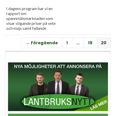
I dagens program har vi en
rapport om
spannmålsmarknaden som
visar stigande priser på vete
och majs samt fallande
priser på soja. Och så har vi
premiär för vårt
← Föregående
1
…
19
20
måndagsprogram med en
längre intervju med Erik
Stjerndahl vd för HIR Skåne,
som berättar om Borgeby
fältdagar.