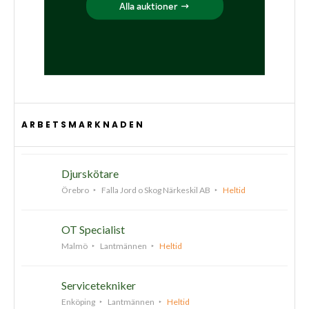
ARBETSMARKNADEN
Djurskötare
Örebro
Falla Jord o Skog Närkeskil AB
Heltid
OT Specialist
Malmö
Lantmännen
Heltid
Servicetekniker
Enköping
Lantmännen
Heltid