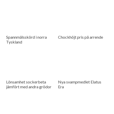
Spannmålsskörd i norra
Chockhöjt pris på arrende
Tyskland
Lönsamhet sockerbeta
Nya svampmedlet Elatus
jämfört med andra grödor
Era