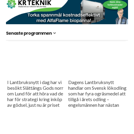
Senaste programmen
I Lantbruksnytt i dag har vi
Dagens Lantbruksnytt
besökt Slättängs Gods norr
handlar om Svensk lökodling
om Lund för att höra vad de
som har fyra ogräsmedel att
har för strategi kring inköp
tillgå i årets odling –
av gödsel, just nu är priset
engelsmännen har nästan
billigt och...
fem gånger fler. Vi träffar en
odlare som redogör för
sina...