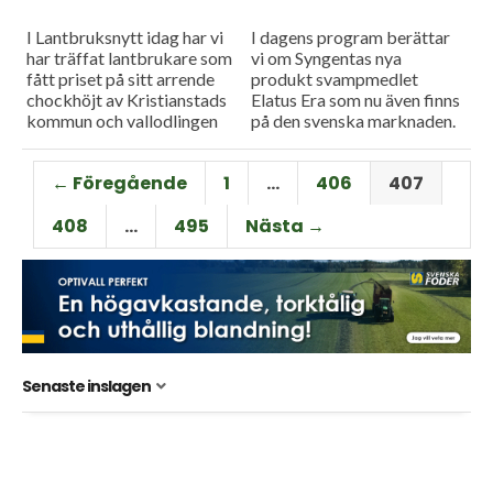
I Lantbruksnytt idag har vi
I dagens program berättar
har träffat lantbrukare som
vi om Syngentas nya
fått priset på sitt arrende
produkt svampmedlet
chockhöjt av Kristianstads
Elatus Era som nu även finns
kommun och vallodlingen
på den svenska marknaden.
riskerar därför att bli en ren
Och Axel Lundberg från HIR
förlustaffär. Sedan är vi...
Skåne har räknat ut hur...
← Föregående
1
…
406
407
408
…
495
Nästa →
Senaste inslagen