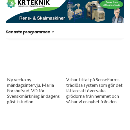
Senaste programmen
Ny vecka ny
Vi har tittat på SenseFarms
måndagsintervju, Maria
trådlösa system som gör det
Forshufvud, VD för
lättare att övervaka
Svenskmärkning är dagens
grödorna från hemmet och
gäst i studion.
så har vi en nyhet från den
nederländska
maskintillverkaren Vredo
har tagit fram...