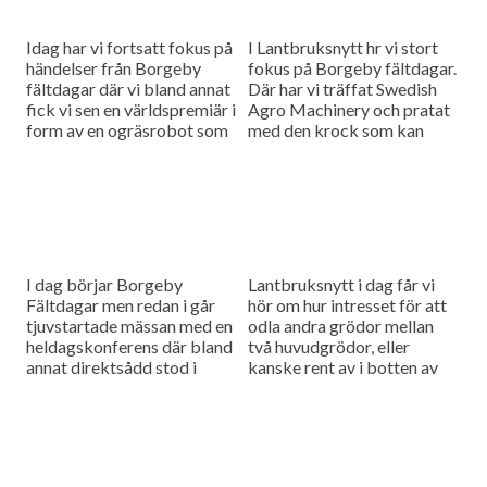
Idag har vi fortsatt fokus på
I Lantbruksnytt hr vi stort
händelser från Borgeby
fokus på Borgeby fältdagar.
fältdagar där vi bland annat
Där har vi träffat Swedish
fick vi sen en världspremiär i
Agro Machinery och pratat
form av en ogräsrobot som
med den krock som kan
kan minska användandet av
uppstå när de ska sälja
herbicider...
produkter både...
I dag börjar Borgeby
Lantbruksnytt i dag får vi
Fältdagar men redan i går
hör om hur intresset för att
tjuvstartade mässan med en
odla andra grödor mellan
heldagskonferens där bland
två huvudgrödor, eller
annat direktsådd stod i
kanske rent av i botten av
fokus. Vi ska också få svar
huvudgrödan ökar i Sverige.
på hur vi klarar...
Vi har...