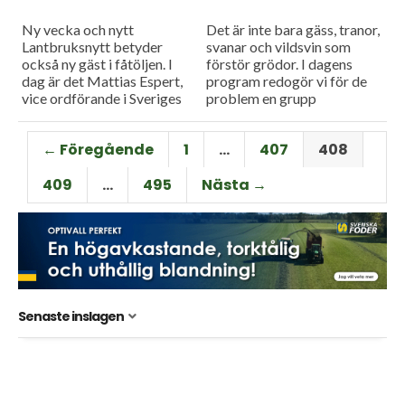
Ny vecka och nytt
Det är inte bara gäss, tranor,
Lantbruksnytt betyder
svanar och vildsvin som
också ny gäst i fåtöljen. I
förstör grödor. I dagens
dag är det Mattias Espert,
program redogör vi för de
vice ordförande i Sveriges
problem en grupp
grisföretagare, som blir
dovhjortar kan medföra.
utfrågad i
Och så finns det stora...
← Föregående
1
…
407
408
Måndagsintervjun.
409
…
495
Nästa →
Senaste inslagen