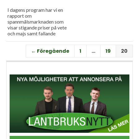
I dagens program har vi en
rapport om
spannmålsmarknaden som
visar stigande priser på vete
och majs samt fallande
priser på soja. Och så har vi
premiär för vårt
← Föregående
1
…
19
20
måndagsprogram med en
längre intervju med Erik
Stjerndahl vd för HIR Skåne,
som berättar om Borgeby
fältdagar.